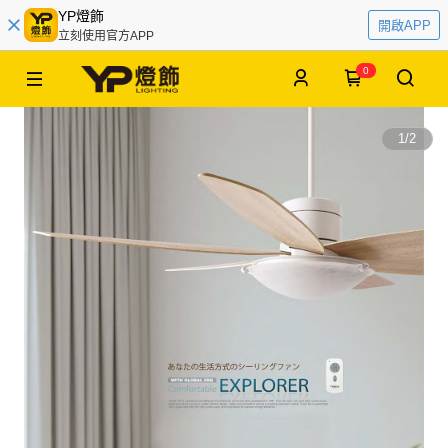
YP燈飾
開啟APP
立刻使用官方APP
0
1
/
2