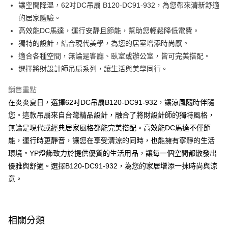
街口支付
讓空間降溫，62吋DC吊扇 B120-DC91-932，為您帶來清新舒適
的居家體驗。
悠遊付
高效能DC馬達，運行安靜且節能，幫助您輕鬆降低電費。
Google Pay
獨特的設計，結合現代美學，為您的居室增添時尚感。
適合各種空間，無論是客廳、臥室或辦公室，皆可完美搭配。
全盈+PAY
選擇將財設計師吊扇系列，讓生活與美學同行。
AFTEE先享後付
銷售重點
相關說明
在炎炎夏日，選擇62吋DC吊扇B120-DC91-932，讓涼風隨時伴隨
【關於「AFTEE先享後付」】
ATM付款
AFTEE先享後付是「在收到商品之後才付款」的支付方式。 讓您購物簡單
您。這款吊扇來自台灣精品設計，融合了將財設計師的獨特風格，
便利好安心！
無論是現代或經典居家風格都能完美搭配。高效能DC馬達不僅節
１．簡單：不需註冊會員、不需綁卡、不需儲值。
運送方式
２．便利：只要手機號碼，簡訊認證，即可結帳。
能，運行時更靜音，讓您在享受清涼的同時，也能擁有寧靜的生活
３．安心：先確認商品／服務後，再付款。
新竹貨運宅配
環境。YP燈飾致力於提供優質的生活用品，讓每一個空間都散發出
每筆NT$180，滿NT$5,000(含以上)免運費
優雅與舒適。選擇B120-DC91-932，為您的家居增添一抹時尚與涼
【「AFTEE先享後付」結帳流程】
１．於結帳方式選擇「AFTEE先享後付」後，將跳轉至「AFTEE先享後付」
意。
結帳頁面，進行簡訊認證並確認金額後，即可完成結帳。
２．訂單成立數日內，您將收到繳費通知簡訊。
３．收到繳費通知簡訊後14天內，點擊此簡訊中的連結，可透過四大超商／
ATM／網路銀行／等多元方式進行付款，方視為交易完成。
相關分類
※ 請注意：結帳手續完成當下不需立刻繳費，但若您需要取消訂單，請聯絡