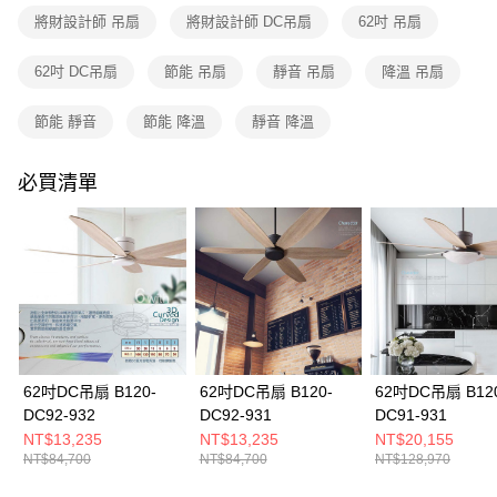
購買商品的店家。未經商家同意取消之訂單仍視為有效，需透過AFTEE先享
將財設計師 吊扇
將財設計師 DC吊扇
62吋 吊扇
後付繳納相關費用。
※ 交易是否成功請以「AFTEE先享後付 」之結帳頁面顯示為準，若有關於
是否繳費成功／繳費後需取消欲退款等相關疑問，請聯繫「AFTEE先享後付
62吋 DC吊扇
節能 吊扇
靜音 吊扇
降溫 吊扇
客戶支援中心」
https://netprotections.freshdesk.com/support/home
節能 靜音
節能 降溫
靜音 降溫
【注意事項】
１．透過由恩沛科技股份有限公司提供之「AFTEE先享後付」服務完成之交
易，需依本服務之必要範圍內提供個人資料，並將交易相關給付款項請求債
必買清單
權轉讓予恩沛科技股份有限公司。
２．關於個人資料處理事宜，請瀏覽以下網址：
https://aftee.tw/terms/#terms3
３．未成年的使用者請事先徵得法定代理人或監護人之同意方可使用
「AFTEE先享後付」，若未經同意申辦者引起之損失，本公司不負相關責
任。
４．使用「AFTEE先享後付」時，將依據個別帳號之用戶狀況，依本公司即
時審查核予不同之上限額度；若仍有額度不足之情形，本公司將視審查結果
請求用戶進行身份認證。
５．嚴禁一人註冊多個帳號或使用他人資訊註冊。若發現惡意使用之情形，
恩沛科技股份有限公司將有權停止該用戶之使用額度並採取法律行動。
62吋DC吊扇 B120-
62吋DC吊扇 B120-
62吋DC吊扇 B12
DC92-932
DC92-931
DC91-931
NT$13,235
NT$13,235
NT$20,155
NT$84,700
NT$84,700
NT$128,970