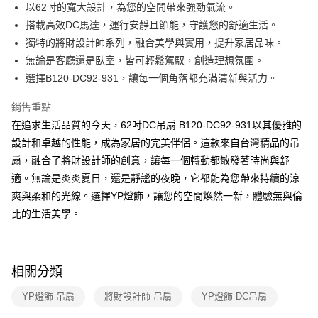
街口支付
以62吋的寬大設計，為您的空間帶來強勁氣流。
搭載高效DC馬達，運行安靜且節能，守護您的舒適生活。
悠遊付
獨特的將財設計師系列，融合美學與實用，提升家居品味。
Google Pay
無論是客廳還是臥室，皆可輕鬆駕馭，創造理想氛圍。
選擇B120-DC92-931，讓每一個角落都充滿清新與活力。
全盈+PAY
銷售重點
AFTEE先享後付
在追求生活品質的今天，62吋DC吊扇 B120-DC92-931以其優雅的
相關說明
設計和卓越的性能，成為家居的完美伴侶。這款來自台灣精品的吊
【關於「AFTEE先享後付」】
ATM付款
AFTEE先享後付是「在收到商品之後才付款」的支付方式。 讓您購物簡單
扇，融合了將財設計師的創意，讓每一個轉動都散發著時尚與舒
便利好安心！
適。無論是炎炎夏日，還是靜謐的夜晚，它都能為您帶來持續的涼
１．簡單：不需註冊會員、不需綁卡、不需儲值。
運送方式
２．便利：只要手機號碼，簡訊認證，即可結帳。
爽與柔和的光線。選擇YP燈飾，讓您的空間煥然一新，體驗無與倫
３．安心：先確認商品／服務後，再付款。
新竹貨運宅配
比的生活美學。
每筆NT$180，滿NT$5,000(含以上)免運費
【「AFTEE先享後付」結帳流程】
１．於結帳方式選擇「AFTEE先享後付」後，將跳轉至「AFTEE先享後付」
結帳頁面，進行簡訊認證並確認金額後，即可完成結帳。
相關分類
２．訂單成立數日內，您將收到繳費通知簡訊。
３．收到繳費通知簡訊後14天內，點擊此簡訊中的連結，可透過四大超商／
ATM／網路銀行／等多元方式進行付款，方視為交易完成。
YP燈飾 吊扇
將財設計師 吊扇
YP燈飾 DC吊扇
※ 請注意：結帳手續完成當下不需立刻繳費，但若您需要取消訂單，請聯絡