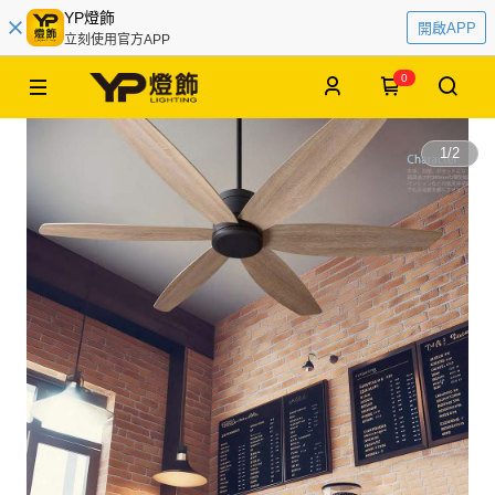
YP燈飾
開啟APP
立刻使用官方APP
0
1
/
2