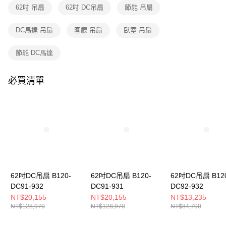
購買商品的店家。未經商家同意取消之訂單仍視為有效，需透過AFTEE先享
62吋 吊扇
62吋 DC吊扇
節能 吊扇
後付繳納相關費用。
※ 交易是否成功請以「AFTEE先享後付 」之結帳頁面顯示為準，若有關於
是否繳費成功／繳費後需取消欲退款等相關疑問，請聯繫「AFTEE先享後付
DC馬達 吊扇
客廳 吊扇
臥室 吊扇
客戶支援中心」
https://netprotections.freshdesk.com/support/home
節能 DC馬達
【注意事項】
１．透過由恩沛科技股份有限公司提供之「AFTEE先享後付」服務完成之交
易，需依本服務之必要範圍內提供個人資料，並將交易相關給付款項請求債
必買清單
權轉讓予恩沛科技股份有限公司。
２．關於個人資料處理事宜，請瀏覽以下網址：
https://aftee.tw/terms/#terms3
３．未成年的使用者請事先徵得法定代理人或監護人之同意方可使用
「AFTEE先享後付」，若未經同意申辦者引起之損失，本公司不負相關責
任。
４．使用「AFTEE先享後付」時，將依據個別帳號之用戶狀況，依本公司即
時審查核予不同之上限額度；若仍有額度不足之情形，本公司將視審查結果
請求用戶進行身份認證。
５．嚴禁一人註冊多個帳號或使用他人資訊註冊。若發現惡意使用之情形，
恩沛科技股份有限公司將有權停止該用戶之使用額度並採取法律行動。
62吋DC吊扇 B120-
62吋DC吊扇 B120-
62吋DC吊扇 B12
DC91-932
DC91-931
DC92-932
NT$20,155
NT$20,155
NT$13,235
NT$128,970
NT$128,970
NT$84,700