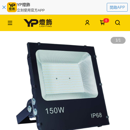
YP燈飾
開啟APP
立刻使用官方APP
0
1
/
1