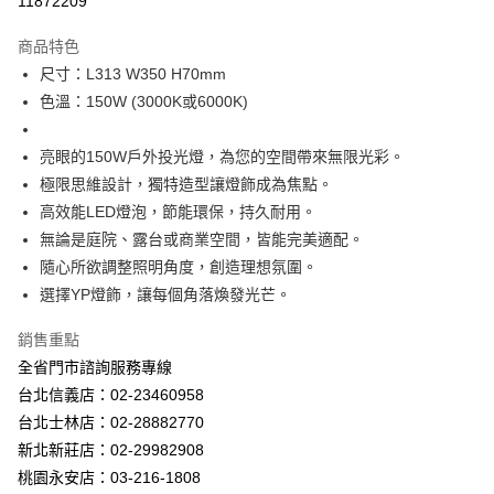
11872209
Apple Pay
商品特色
街口支付
尺寸：L313 W350 H70mm
色溫：150W (3000K或6000K)
悠遊付
Google Pay
亮眼的150W戶外投光燈，為您的空間帶來無限光彩。
極限思維設計，獨特造型讓燈飾成為焦點。
全盈+PAY
高效能LED燈泡，節能環保，持久耐用。
AFTEE先享後付
無論是庭院、露台或商業空間，皆能完美適配。
相關說明
隨心所欲調整照明角度，創造理想氛圍。
【關於「AFTEE先享後付」】
選擇YP燈飾，讓每個角落煥發光芒。
ATM付款
AFTEE先享後付是「在收到商品之後才付款」的支付方式。 讓您購物簡單
便利好安心！
銷售重點
１．簡單：不需註冊會員、不需綁卡、不需儲值。
運送方式
２．便利：只要手機號碼，簡訊認證，即可結帳。
全省門市諮詢服務專線
３．安心：先確認商品／服務後，再付款。
新竹貨運宅配
台北信義店：02-23460958
每筆NT$180，滿NT$5,000(含以上)免運費
台北士林店：02-28882770
【「AFTEE先享後付」結帳流程】
１．於結帳方式選擇「AFTEE先享後付」後，將跳轉至「AFTEE先享後付」
新北新莊店：02-29982908
結帳頁面，進行簡訊認證並確認金額後，即可完成結帳。
桃園永安店：03-216-1808
２．訂單成立數日內，您將收到繳費通知簡訊。