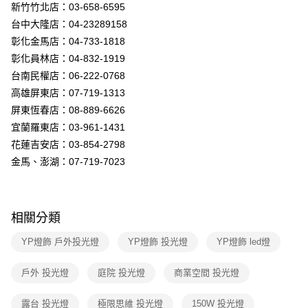
３．收到繳費通知簡訊後14天內，點擊此簡訊中的連結，可透過四大超商／
新竹竹北店：03-658-6595
ATM／網路銀行／等多元方式進行付款，方視為交易完成。
台中大隆店：04-23289158
※ 請注意：結帳手續完成當下不需立刻繳費，但若您需要取消訂單，請聯絡
彰化金馬店：04-733-1818
購買商品的店家。未經商家同意取消之訂單仍視為有效，需透過AFTEE先享
後付繳納相關費用。
彰化員林店：04-832-1919
※ 交易是否成功請以「AFTEE先享後付 」之結帳頁面顯示為準，若有關於
台南民權店：06-222-0768
是否繳費成功／繳費後需取消欲退款等相關疑問，請聯繫「AFTEE先享後付
客戶支援中心」
https://netprotections.freshdesk.com/support/home
高雄屏東店：07-719-1313
屏東恆春店：08-889-6626
【注意事項】
宜蘭羅東店：03-961-1431
１．透過由恩沛科技股份有限公司提供之「AFTEE先享後付」服務完成之交
易，需依本服務之必要範圍內提供個人資料，並將交易相關給付款項請求債
花蓮吉安店：03-854-2798
權轉讓予恩沛科技股份有限公司。
金馬、澎湖：07-719-7023
２．關於個人資料處理事宜，請瀏覽以下網址：
https://aftee.tw/terms/#terms3
３．未成年的使用者請事先徵得法定代理人或監護人之同意方可使用
「AFTEE先享後付」，若未經同意申辦者引起之損失，本公司不負相關責
任。
相關分類
４．使用「AFTEE先享後付」時，將依據個別帳號之用戶狀況，依本公司即
時審查核予不同之上限額度；若仍有額度不足之情形，本公司將視審查結果
YP燈飾 戶外投光燈
YP燈飾 投光燈
YP燈飾 led燈
請求用戶進行身份認證。
５．嚴禁一人註冊多個帳號或使用他人資訊註冊。若發現惡意使用之情形，
戶外 投光燈
庭院 投光燈
商業空間 投光燈
恩沛科技股份有限公司將有權停止該用戶之使用額度並採取法律行動。
露台 投光燈
極限思維 投光燈
150W 投光燈