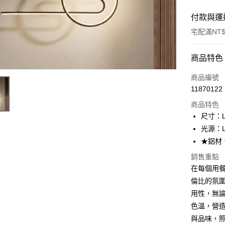
付款與運
宅配滿NT$
付款方式
商品特色
信用卡一
商品編號
11870122
LINE Pay
商品特色
Apple Pay
尺寸：L8
光源：L
街口支付
★鋁材
悠遊付
銷售重點
在每個用餐
Google Pa
倫比的氛
全盈+PAY
用性，無
AFTEE先
色溫，營
相關說明
與品味，