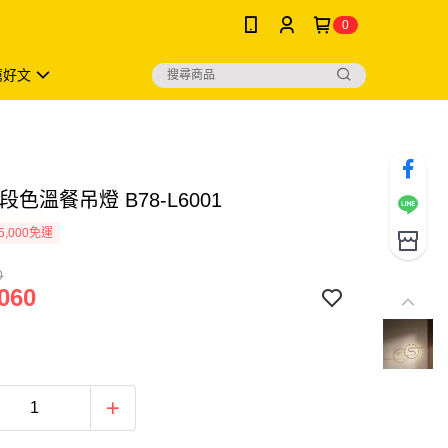
0
薦好文
三段色溫餐吊燈 B78-L6001
5,000免運
0
060