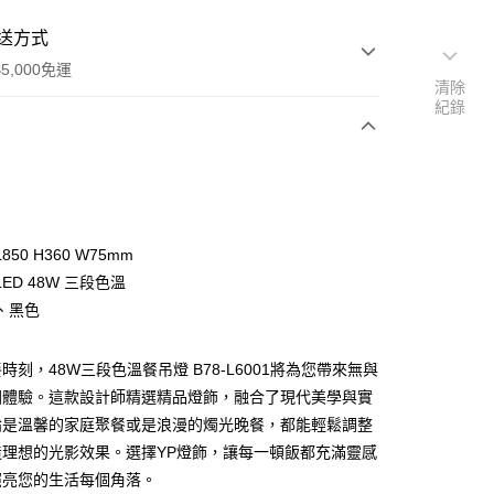
送方式
5,000免運
清除
紀錄
次付款
50 H360 W75mm
ED 48W 三段色溫
、黑色
時刻，48W三段色溫餐吊燈 B78-L6001將為您帶來無與
y
圍體驗。這款設計師精選精品燈飾，融合了現代美學與實
論是溫馨的家庭聚餐或是浪漫的燭光晚餐，都能輕鬆調整
享後付
造理想的光影效果。選擇YP燈飾，讓每一頓飯都充滿靈感
照亮您的生活每個角落。