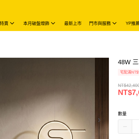
特賣
本月破盤燈飾
最新上市
門市與服務
YP推
48W 
宅配滿NT$
NT$42,40
NT$7,
數量