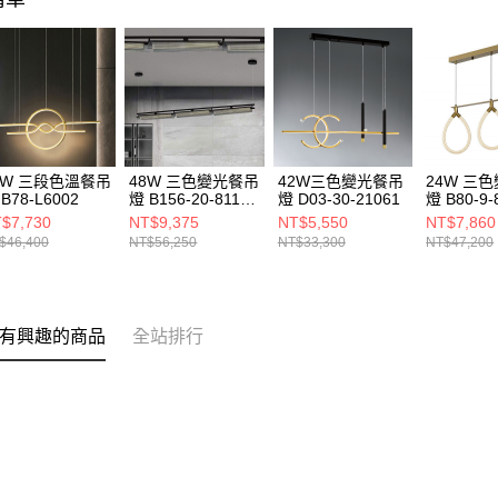
8W 三段色溫餐吊
48W 三色變光餐吊
42W三色變光餐吊
24W 三
B78-L6002
燈 B156-20-8117-
燈 D03-30-21061
燈 B80-9-
1
$7,730
NT$9,375
NT$5,550
NT$7,860
$46,400
NT$56,250
NT$33,300
NT$47,200
有興趣的商品
全站排行