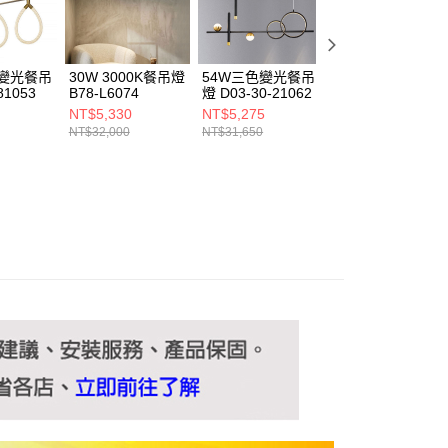
ee.tw/terms/#terms3
年的使用者請事先徵得法定代理人或監護人之同意方可使用
E先享後付」，若未經同意申辦者引起之損失，本公司不負相關責
色變光餐吊
30W 3000K餐吊燈
54W三色變光餐吊
50W 三色變光餐
AFTEE先享後付」時，將依據個別帳號之用戶狀況，依本公司
81053
B78-L6074
燈 D03-30-21062
燈 L01-062-1375
核予不同之上限額度；若仍有額度不足之情形，本公司將視審查
NT$5,330
NT$5,275
NT$5,000
用戶進行身份認證。
NT$32,000
NT$31,650
NT$30,000
一人註冊多個帳號或使用他人資訊註冊。若發現惡意使用之情
科技股份有限公司將有權停止該用戶之使用額度並採取法律行