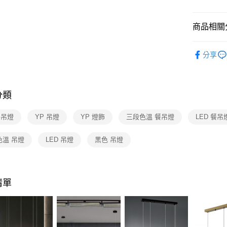
【關於「A
ATM付款
AFTEE
便利好安
商品相關分
１．簡單
２．便利
運送方式
設計師精
３．安心
分享
新竹貨運
餐廳吊燈 
【「AFT
每筆NT$1
１．於結帳
付」結帳
分類
２．訂單
３．收到繳
／ATM／
餐吊燈
YP 吊燈
YP 燈飾
三段色溫 餐吊燈
LED 餐吊
※ 請注意
絡購買商品
色溫 吊燈
LED 吊燈
黑色 吊燈
先享後付
※ 交易是
是否繳費成
付客戶支
清單
【注意事
１．透過由
交易，需
求債權轉
２．關於