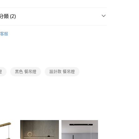
FTEE先享後付」】
先享後付是「在收到商品之後才付款」的支付方式。 讓您購物簡單
心！
類 (2)
：不需註冊會員、不需綁卡、不需儲值。
：只要手機號碼，簡訊認證，即可結帳。
選精品燈飾
LU設計款燈飾
：先確認商品／服務後，再付款。
客服
宅配
/ 中島餐吊燈、餐廳單吊燈系列
LED中島長型餐桌吊燈
EE先享後付」結帳流程】
80，滿NT$5,000(含以上)免運費
方式選擇「AFTEE先享後付」後，將跳轉至「AFTEE先享後
頁面，進行簡訊認證並確認金額後，即可完成結帳。
成立數日內，您將收到繳費通知簡訊。
費通知簡訊後14天內，點擊此簡訊中的連結，可透過四大超商
網路銀行／等多元方式進行付款，方視為交易完成。
燈
黑色 餐吊燈
設計款 餐吊燈
：結帳手續完成當下不需立刻繳費，但若您需要取消訂單，請聯
的店家。未經商家同意取消之訂單仍視為有效，需透過AFTEE
繳納相關費用。
否成功請以「AFTEE先享後付 」之結帳頁面顯示為準，若有關於
功／繳費後需取消欲退款等相關疑問，請聯繫「AFTEE先享後
援中心」
https://netprotections.freshdesk.com/support/home
項】
恩沛科技股份有限公司提供之「AFTEE先享後付」服務完成之
依本服務之必要範圍內提供個人資料，並將交易相關給付款項請
讓予恩沛科技股份有限公司。
個人資料處理事宜，請瀏覽以下網址：