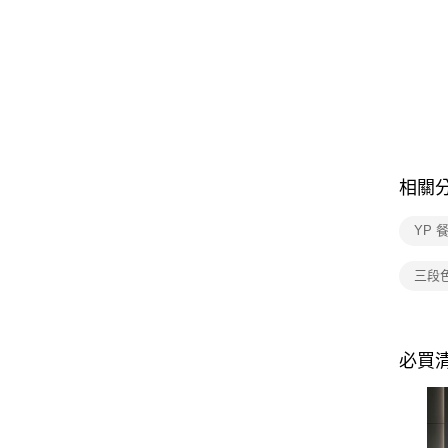
相關
YP 
三段
必買