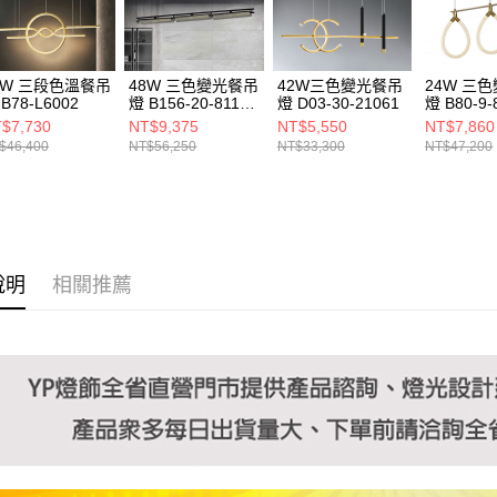
https://aft
３．未成
「AFTE
任。
8W 三段色溫餐吊
48W 三色變光餐吊
42W三色變光餐吊
24W 三
４．使用「
B78-L6002
燈 B156-20-8117-
燈 D03-30-21061
燈 B80-9-
即時審查
1
$7,730
NT$9,375
NT$5,550
NT$7,860
結果請求
$46,400
NT$56,250
NT$33,300
NT$47,200
５．嚴禁
形，恩沛
動。
說明
相關推薦