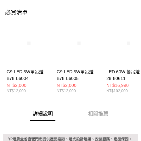
購買商品的店家。未經商家同意取消之訂單仍視為有效，需透過AFTEE先享
後付繳納相關費用。
必買清單
※ 交易是否成功請以「AFTEE先享後付 」之結帳頁面顯示為準，若有關於
是否繳費成功／繳費後需取消欲退款等相關疑問，請聯繫「AFTEE先享後付
客戶支援中心」
https://netprotections.freshdesk.com/support/home
【注意事項】
１．透過由恩沛科技股份有限公司提供之「AFTEE先享後付」服務完成之交
易，需依本服務之必要範圍內提供個人資料，並將交易相關給付款項請求債
權轉讓予恩沛科技股份有限公司。
２．關於個人資料處理事宜，請瀏覽以下網址：
https://aftee.tw/terms/#terms3
３．未成年的使用者請事先徵得法定代理人或監護人之同意方可使用
G9 LED 5W單吊燈
G9 LED 5W單吊燈
LED 60W 餐吊燈 
「AFTEE先享後付」，若未經同意申辦者引起之損失，本公司不負相關責
B78-L6004
B78-L6005
28-80611
任。
NT$2,000
NT$2,000
NT$16,990
４．使用「AFTEE先享後付」時，將依據個別帳號之用戶狀況，依本公司即
NT$12,000
NT$12,000
NT$102,000
時審查核予不同之上限額度；若仍有額度不足之情形，本公司將視審查結果
請求用戶進行身份認證。
５．嚴禁一人註冊多個帳號或使用他人資訊註冊。若發現惡意使用之情形，
恩沛科技股份有限公司將有權停止該用戶之使用額度並採取法律行動。
詳細說明
相關推薦