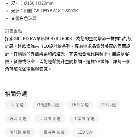
街口支付
尺寸：Ø150 H320mm
光源：附贈 G9 LED 5W X 1 3000K
悠遊付
★霧白色玻璃
Google Pay
銷售重點
全盈+PAY
探索G9 LED 5W單吊燈 B78-L6003，為您的空間增添一抹獨特的設
計感。這款燈飾來自LU設計款系列，專為追求品質與美感的您而設
AFTEE先享後付
計。其精緻的外觀與柔和的燈光，完美融合現代與藝術，無論是客
相關說明
廳、餐廳或臥室，皆能輕鬆提升空間格調。選擇YP燈飾，讓每一個
【關於「AFTEE先享後付」】
ATM付款
AFTEE先享後付是「在收到商品之後才付款」的支付方式。 讓您購物簡單
角落都充滿溫馨與靈感。
便利好安心！
１．簡單：不需註冊會員、不需綁卡、不需儲值。
運送方式
２．便利：只要手機號碼，簡訊認證，即可結帳。
３．安心：先確認商品／服務後，再付款。
新竹貨運宅配
相關分類
每筆NT$180，滿NT$5,000(含以上)免運費
【「AFTEE先享後付」結帳流程】
LU 吊燈
YP燈飾 吊燈
LED 吊燈
G9 吊燈
１．於結帳方式選擇「AFTEE先享後付」後，將跳轉至「AFTEE先享後付」
結帳頁面，進行簡訊認證並確認金額後，即可完成結帳。
２．訂單成立數日內，您將收到繳費通知簡訊。
玻璃 吊燈
北歐風 吊燈
工業風 吊燈
３．收到繳費通知簡訊後14天內，點擊此簡訊中的連結，可透過四大超商／
ATM／網路銀行／等多元方式進行付款，方視為交易完成。
設計款 吊燈
霧白色 玻璃
LED 5W
※ 請注意：結帳手續完成當下不需立刻繳費，但若您需要取消訂單，請聯絡