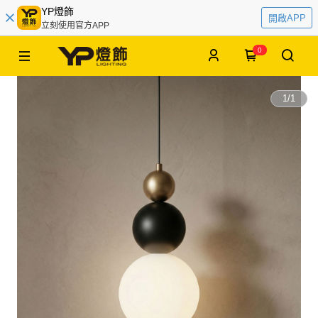
YP燈飾
開啟APP
立刻使用官方APP
0
1
/
1