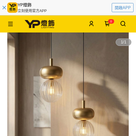
YP燈飾
開啟APP
立刻使用官方APP
0
1
/
1