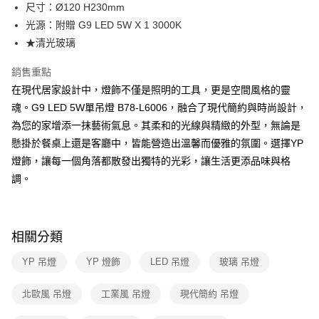
街口支付
尺寸：Ø120 H230mm
光源：附贈 G9 LED 5W X 1 3000K
悠遊付
★清光玻璃
Google Pay
銷售重點
全盈+PAY
在現代居家設計中，燈飾不僅是照明的工具，更是空間風格的靈
魂。G9 LED 5W單吊燈 B78-L6006，融合了現代簡約與時尚設計，
AFTEE先享後付
為您的家增添一抹藝術氣息。其柔和的光線與精緻的外型，無論是
相關說明
懸掛於餐桌上還是客廳中，皆能營造出溫馨而優雅的氛圍。選擇YP
【關於「AFTEE先享後付」】
ATM付款
AFTEE先享後付是「在收到商品之後才付款」的支付方式。 讓您購物簡單
燈飾，讓每一個角落都散發出獨特的光彩，讓生活更添品味與格
便利好安心！
調。
１．簡單：不需註冊會員、不需綁卡、不需儲值。
運送方式
２．便利：只要手機號碼，簡訊認證，即可結帳。
３．安心：先確認商品／服務後，再付款。
新竹貨運宅配
每筆NT$180，滿NT$5,000(含以上)免運費
【「AFTEE先享後付」結帳流程】
相關分類
１．於結帳方式選擇「AFTEE先享後付」後，將跳轉至「AFTEE先享後付」
結帳頁面，進行簡訊認證並確認金額後，即可完成結帳。
YP 吊燈
YP 燈飾
LED 吊燈
玻璃 吊燈
２．訂單成立數日內，您將收到繳費通知簡訊。
３．收到繳費通知簡訊後14天內，點擊此簡訊中的連結，可透過四大超商／
北歐風 吊燈
工業風 吊燈
現代簡約 吊燈
ATM／網路銀行／等多元方式進行付款，方視為交易完成。
※ 請注意：結帳手續完成當下不需立刻繳費，但若您需要取消訂單，請聯絡