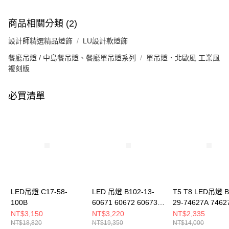
商品相關分類 (2)
設計師精選精品燈飾
LU設計款燈飾
餐廳吊燈 / 中島餐吊燈、餐廳單吊燈系列
單吊燈．北歐風 工業風
複刻版
必買清單
LED吊燈 C17-58-
LED 吊燈 B102-13-
T5 T8 LED吊燈 B
100B
60671 60672 60673
29-74627A 7462
60674 60675 60676
NT$3,150
NT$3,220
NT$2,335
NT$18,820
NT$19,350
NT$14,000