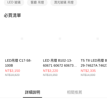
購買商品的店家。未經商家同意取消之訂單仍視為有效，需透過AFTEE先享
LED 玻璃
客廳 吊燈
清光玻璃 吊燈
後付繳納相關費用。
※ 交易是否成功請以「AFTEE先享後付 」之結帳頁面顯示為準，若有關於
是否繳費成功／繳費後需取消欲退款等相關疑問，請聯繫「AFTEE先享後付
必買清單
客戶支援中心」
https://netprotections.freshdesk.com/support/home
【注意事項】
１．透過由恩沛科技股份有限公司提供之「AFTEE先享後付」服務完成之交
易，需依本服務之必要範圍內提供個人資料，並將交易相關給付款項請求債
權轉讓予恩沛科技股份有限公司。
２．關於個人資料處理事宜，請瀏覽以下網址：
https://aftee.tw/terms/#terms3
３．未成年的使用者請事先徵得法定代理人或監護人之同意方可使用
「AFTEE先享後付」，若未經同意申辦者引起之損失，本公司不負相關責
LED吊燈 C17-58-
LED 吊燈 B102-13-
T5 T8 LED吊燈 B
任。
100B
60671 60672 60673
29-74627A 7462
４．使用「AFTEE先享後付」時，將依據個別帳號之用戶狀況，依本公司即
時審查核予不同之上限額度；若仍有額度不足之情形，本公司將視審查結果
60674 60675 60676
NT$3,150
NT$3,220
NT$2,335
請求用戶進行身份認證。
NT$18,820
NT$19,350
NT$14,000
５．嚴禁一人註冊多個帳號或使用他人資訊註冊。若發現惡意使用之情形，
恩沛科技股份有限公司將有權停止該用戶之使用額度並採取法律行動。
詳細說明
相關推薦