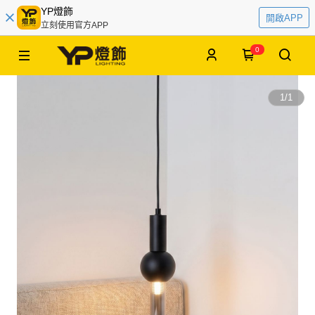
YP燈飾
開啟APP
立刻使用官方APP
0
1
/
1