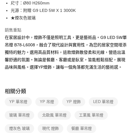
街口支付
尺寸：Ø80 H260mm
光源：附贈 G9 LED 5W X 1 3000K
悠遊付
★煙灰色玻璃
Google Pay
銷售重點
全盈+PAY
在家居設計中，燈飾不僅是照明工具，更是藝術品。G9 LED 5W單
吊燈 B78-L6008，融合了現代設計與實用性，為您的居家空間增添
AFTEE先享後付
獨特的魅力。選用高品質材料，這款燈飾散發柔和光線，營造出溫
相關說明
馨舒適的氛圍。無論是餐廳、客廳或是臥室，皆能輕鬆搭配，展現
【關於「AFTEE先享後付」】
ATM付款
AFTEE先享後付是「在收到商品之後才付款」的支付方式。 讓您購物簡單
品味與風格。選擇YP燈飾，讓每一個角落都充滿生活的藝術感。
便利好安心！
１．簡單：不需註冊會員、不需綁卡、不需儲值。
運送方式
２．便利：只要手機號碼，簡訊認證，即可結帳。
３．安心：先確認商品／服務後，再付款。
新竹貨運宅配
相關分類
每筆NT$180，滿NT$5,000(含以上)免運費
【「AFTEE先享後付」結帳流程】
YP 單吊燈
YP 吊燈
YP 燈飾
LED 單吊燈
１．於結帳方式選擇「AFTEE先享後付」後，將跳轉至「AFTEE先享後付」
結帳頁面，進行簡訊認證並確認金額後，即可完成結帳。
２．訂單成立數日內，您將收到繳費通知簡訊。
玻璃 單吊燈
北歐風 單吊燈
工業風 單吊燈
３．收到繳費通知簡訊後14天內，點擊此簡訊中的連結，可透過四大超商／
ATM／網路銀行／等多元方式進行付款，方視為交易完成。
煙灰色 玻璃
現代 燈飾
餐廳 單吊燈
※ 請注意：結帳手續完成當下不需立刻繳費，但若您需要取消訂單，請聯絡