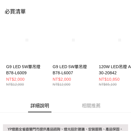
購買商品的店家。未經商家同意取消之訂單仍視為有效，需透過AFTEE先享
後付繳納相關費用。
必買清單
※ 交易是否成功請以「AFTEE先享後付 」之結帳頁面顯示為準，若有關於
是否繳費成功／繳費後需取消欲退款等相關疑問，請聯繫「AFTEE先享後付
客戶支援中心」
https://netprotections.freshdesk.com/support/home
【注意事項】
１．透過由恩沛科技股份有限公司提供之「AFTEE先享後付」服務完成之交
易，需依本服務之必要範圍內提供個人資料，並將交易相關給付款項請求債
權轉讓予恩沛科技股份有限公司。
２．關於個人資料處理事宜，請瀏覽以下網址：
https://aftee.tw/terms/#terms3
３．未成年的使用者請事先徵得法定代理人或監護人之同意方可使用
G9 LED 5W單吊燈
G9 LED 5W單吊燈
120W LED吊燈 A
「AFTEE先享後付」，若未經同意申辦者引起之損失，本公司不負相關責
B78-L6009
B78-L6007
30-20842
任。
NT$2,000
NT$2,000
NT$10,850
４．使用「AFTEE先享後付」時，將依據個別帳號之用戶狀況，依本公司即
NT$12,000
NT$12,000
NT$65,100
時審查核予不同之上限額度；若仍有額度不足之情形，本公司將視審查結果
請求用戶進行身份認證。
５．嚴禁一人註冊多個帳號或使用他人資訊註冊。若發現惡意使用之情形，
恩沛科技股份有限公司將有權停止該用戶之使用額度並採取法律行動。
詳細說明
相關推薦