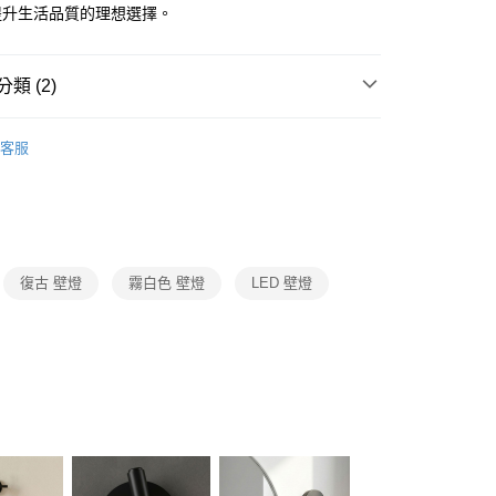
FTEE先享後付」】
提升生活品質的理想選擇。
先享後付是「在收到商品之後才付款」的支付方式。 讓您購物簡單
心！
：不需註冊會員、不需綁卡、不需儲值。
類 (2)
：只要手機號碼，簡訊認證，即可結帳。
：先確認商品／服務後，再付款。
選精品燈飾
LU設計款燈飾
宅配
EE先享後付」結帳流程】
客服
80，滿NT$5,000(含以上)免運費
複刻版壁燈
方式選擇「AFTEE先享後付」後，將跳轉至「AFTEE先享後
頁面，進行簡訊認證並確認金額後，即可完成結帳。
成立數日內，您將收到繳費通知簡訊。
費通知簡訊後14天內，點擊此簡訊中的連結，可透過四大超商
網路銀行／等多元方式進行付款，方視為交易完成。
：結帳手續完成當下不需立刻繳費，但若您需要取消訂單，請聯
復古 壁燈
霧白色 壁燈
LED 壁燈
的店家。未經商家同意取消之訂單仍視為有效，需透過AFTEE
繳納相關費用。
否成功請以「AFTEE先享後付 」之結帳頁面顯示為準，若有關於
功／繳費後需取消欲退款等相關疑問，請聯繫「AFTEE先享後
援中心」
https://netprotections.freshdesk.com/support/home
項】
恩沛科技股份有限公司提供之「AFTEE先享後付」服務完成之
依本服務之必要範圍內提供個人資料，並將交易相關給付款項請
讓予恩沛科技股份有限公司。
個人資料處理事宜，請瀏覽以下網址：