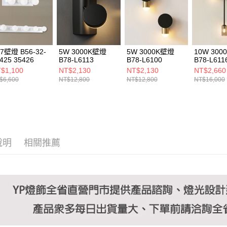
https://aft
３．未成
「AFTE
任。
４．使用「
即時審查
7壁燈 B56-32-
5W 3000K壁燈
5W 3000K壁燈
10W 30
結果請求
425 35426
B78-L6113
B78-L6100
B78-L611
５．嚴禁
$1,100
NT$2,130
NT$2,130
NT$2,660
形，恩沛
$6,600
NT$12,800
NT$12,800
NT$16,000
動。
說明
相關推薦