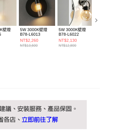
ee.tw/terms/#terms3
年的使用者請事先徵得法定代理人或監護人之同意方可使用
E先享後付」，若未經同意申辦者引起之損失，本公司不負相關責
AFTEE先享後付」時，將依據個別帳號之用戶狀況，依本公司
核予不同之上限額度；若仍有額度不足之情形，本公司將視審查
00K壁燈
5W 3000K壁燈
5W 3000K壁燈
5W 3000K壁燈
用戶進行身份認證。
6
B78-L6013
B78-L6022
B78-L6044
一人註冊多個帳號或使用他人資訊註冊。若發現惡意使用之情
NT$2,260
NT$2,130
NT$2,130
科技股份有限公司將有權停止該用戶之使用額度並採取法律行
NT$13,600
NT$12,800
NT$12,800