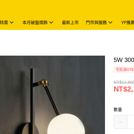
特賣
本月破盤燈飾
最新上市
門市與服務
YP推
5W 30
宅配滿NT$
NT$12,80
NT$2,
數量