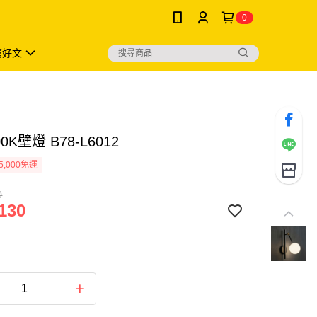
0
薦好文
00K壁燈 B78-L6012
5,000免運
0
130