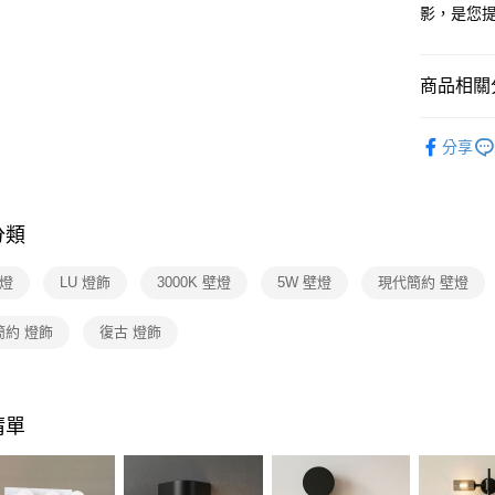
【關於「A
影，是您
ATM付款
AFTEE
便利好安
１．簡單
商品相關分
２．便利
運送方式
３．安心
設計師精
新竹貨運
【「AFT
分享
每筆NT$1
壁燈系列
１．於結帳
付」結帳
２．訂單
３．收到繳
分類
／ATM／
※ 請注意
壁燈
LU 燈飾
3000K 壁燈
5W 壁燈
現代簡約 壁燈
絡購買商品
先享後付
※ 交易是
簡約 燈飾
復古 燈飾
是否繳費成
付客戶支
【注意事
清單
１．透過由
交易，需
求債權轉
２．關於