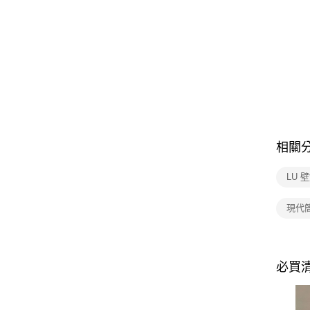
相關
LU 
現代
必買