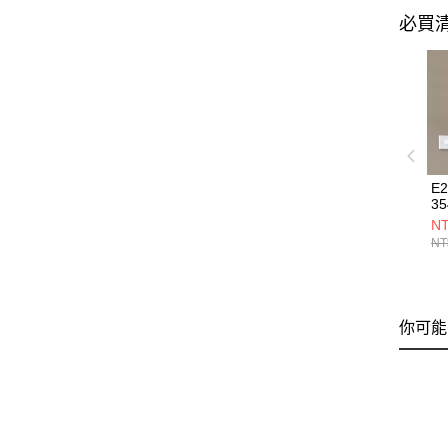
必買
E2
35
NT
NT
你可能