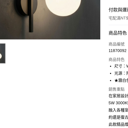
付款與運
宅配滿NT$
付款方式
商品特色
信用卡一
商品編號
11870092
LINE Pay
商品特色
Apple Pay
尺寸：W1
光源：附贈
街口支付
★霧白
悠遊付
銷售重點
在家居設
Google Pa
5W 300
全盈+PAY
融入各種
AFTEE先
約還是復
相關說明
此款精品