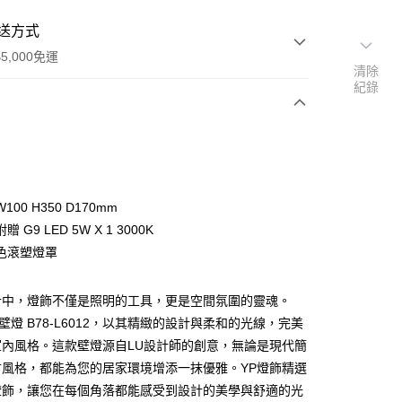
送方式
5,000免運
清除
紀錄
次付款
00 H350 D170mm
 G9 LED 5W X 1 3000K
色滾塑燈罩
計中，燈飾不僅是照明的工具，更是空間氛圍的靈魂。
y
0K壁燈 B78-L6012，以其精緻的設計與柔和的光線，完美
室內風格。這款壁燈源自LU設計師的創意，無論是現代簡
享後付
古風格，都能為您的居家環境增添一抹優雅。YP燈飾精選
燈飾，讓您在每個角落都能感受到設計的美學與舒適的光