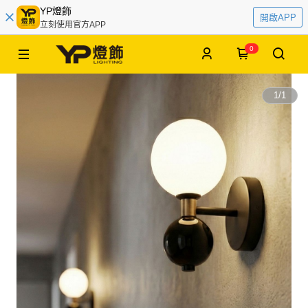
YP燈飾
開啟APP
立刻使用官方APP
0
1
/
1