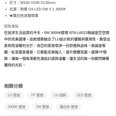
街口支付
尺寸：W100 H190 D135mm
光源：附贈 G9 LED 5W X 1 3000K
悠遊付
★霧白色滾塑燈罩
Google Pay
銷售重點
全盈+PAY
在追求生活品質的今天，5W 3000K壁燈 B78-L6023無疑是您空間
中的完美選擇。這款燈飾融合了LU設計款的優雅與實用性，散發出
AFTEE先享後付
柔和而溫暖的光芒，為您的家居增添一份舒適與品味。無論是客
相關說明
廳、臥室還是書房，它都能完美融入，提升整體氛圍。選擇YP燈
【關於「AFTEE先享後付」】
ATM付款
AFTEE先享後付是「在收到商品之後才付款」的支付方式。 讓您購物簡單
飾，讓每一個角落都充滿設計感與溫馨，讓生活的每一刻都閃耀著
便利好安心！
獨特的光彩。
１．簡單：不需註冊會員、不需綁卡、不需儲值。
運送方式
２．便利：只要手機號碼，簡訊認證，即可結帳。
３．安心：先確認商品／服務後，再付款。
新竹貨運宅配
每筆NT$180，滿NT$5,000(含以上)免運費
【「AFTEE先享後付」結帳流程】
相關分類
１．於結帳方式選擇「AFTEE先享後付」後，將跳轉至「AFTEE先享後付」
結帳頁面，進行簡訊認證並確認金額後，即可完成結帳。
LU 壁燈
YP 壁燈
LU 燈飾
LED 壁燈
２．訂單成立數日內，您將收到繳費通知簡訊。
３．收到繳費通知簡訊後14天內，點擊此簡訊中的連結，可透過四大超商／
3000K 壁燈
5W 壁燈
霧白色 壁燈
ATM／網路銀行／等多元方式進行付款，方視為交易完成。
※ 請注意：結帳手續完成當下不需立刻繳費，但若您需要取消訂單，請聯絡