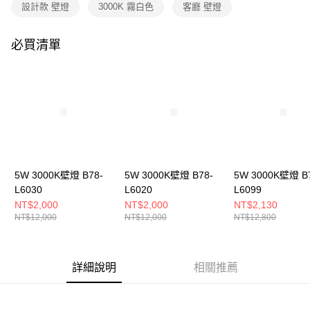
購買商品的店家。未經商家同意取消之訂單仍視為有效，需透過AFTEE先享
設計款 壁燈
3000K 霧白色
客廳 壁燈
後付繳納相關費用。
※ 交易是否成功請以「AFTEE先享後付 」之結帳頁面顯示為準，若有關於
是否繳費成功／繳費後需取消欲退款等相關疑問，請聯繫「AFTEE先享後付
必買清單
客戶支援中心」
https://netprotections.freshdesk.com/support/home
【注意事項】
１．透過由恩沛科技股份有限公司提供之「AFTEE先享後付」服務完成之交
易，需依本服務之必要範圍內提供個人資料，並將交易相關給付款項請求債
權轉讓予恩沛科技股份有限公司。
２．關於個人資料處理事宜，請瀏覽以下網址：
https://aftee.tw/terms/#terms3
３．未成年的使用者請事先徵得法定代理人或監護人之同意方可使用
「AFTEE先享後付」，若未經同意申辦者引起之損失，本公司不負相關責
5W 3000K壁燈 B78-
5W 3000K壁燈 B78-
5W 3000K壁燈 B
任。
L6030
L6020
L6099
４．使用「AFTEE先享後付」時，將依據個別帳號之用戶狀況，依本公司即
時審查核予不同之上限額度；若仍有額度不足之情形，本公司將視審查結果
NT$2,000
NT$2,000
NT$2,130
請求用戶進行身份認證。
NT$12,000
NT$12,000
NT$12,800
５．嚴禁一人註冊多個帳號或使用他人資訊註冊。若發現惡意使用之情形，
恩沛科技股份有限公司將有權停止該用戶之使用額度並採取法律行動。
詳細說明
相關推薦