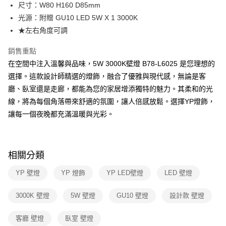
街口支付
尺寸：W80 H160 D85mm
光源：附贈 GU10 LED 5W X 1 3000K
悠遊付
★左右角度可調
Google Pay
銷售重點
全盈+PAY
在空間中注入溫馨與品味，5W 3000K壁燈 B78-L6025 是您理想的
選擇。這款設計師精選的燈飾，融合了優雅與現代感，無論是客
AFTEE先享後付
廳、臥室還是走廊，都能為您的家居增添獨特的魅力。其柔和的光
相關說明
線，將為每個角落帶來舒適的氛圍，讓人倍感放鬆。選擇YP燈飾，
【關於「AFTEE先享後付」】
ATM付款
AFTEE先享後付是「在收到商品之後才付款」的支付方式。 讓您購物簡單
讓每一個夜晚都充滿溫暖與光彩。
便利好安心！
１．簡單：不需註冊會員、不需綁卡、不需儲值。
運送方式
２．便利：只要手機號碼，簡訊認證，即可結帳。
３．安心：先確認商品／服務後，再付款。
新竹貨運宅配
相關分類
每筆NT$180，滿NT$5,000(含以上)免運費
【「AFTEE先享後付」結帳流程】
YP 壁燈
YP 燈飾
YP LED壁燈
LED 壁燈
１．於結帳方式選擇「AFTEE先享後付」後，將跳轉至「AFTEE先享後付」
結帳頁面，進行簡訊認證並確認金額後，即可完成結帳。
２．訂單成立數日內，您將收到繳費通知簡訊。
3000K 壁燈
5W 壁燈
GU10 壁燈
設計款 壁燈
３．收到繳費通知簡訊後14天內，點擊此簡訊中的連結，可透過四大超商／
ATM／網路銀行／等多元方式進行付款，方視為交易完成。
客廳 壁燈
臥室 壁燈
※ 請注意：結帳手續完成當下不需立刻繳費，但若您需要取消訂單，請聯絡