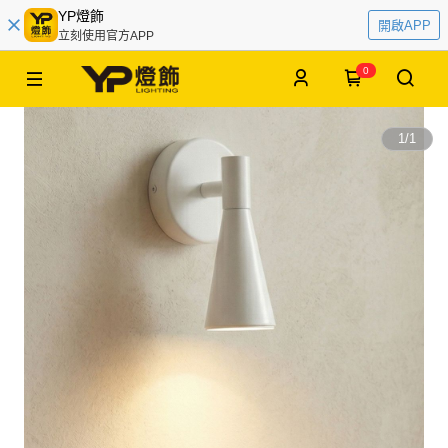
YP燈飾
開啟APP
立刻使用官方APP
0
1
/
1