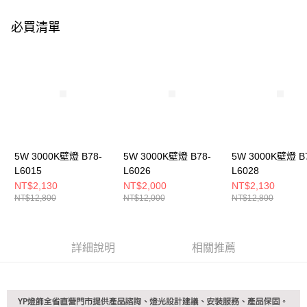
購買商品的店家。未經商家同意取消之訂單仍視為有效，需透過AFTEE先享
後付繳納相關費用。
必買清單
※ 交易是否成功請以「AFTEE先享後付 」之結帳頁面顯示為準，若有關於
是否繳費成功／繳費後需取消欲退款等相關疑問，請聯繫「AFTEE先享後付
客戶支援中心」
https://netprotections.freshdesk.com/support/home
【注意事項】
１．透過由恩沛科技股份有限公司提供之「AFTEE先享後付」服務完成之交
易，需依本服務之必要範圍內提供個人資料，並將交易相關給付款項請求債
權轉讓予恩沛科技股份有限公司。
２．關於個人資料處理事宜，請瀏覽以下網址：
https://aftee.tw/terms/#terms3
３．未成年的使用者請事先徵得法定代理人或監護人之同意方可使用
5W 3000K壁燈 B78-
5W 3000K壁燈 B78-
5W 3000K壁燈 B
「AFTEE先享後付」，若未經同意申辦者引起之損失，本公司不負相關責
L6015
L6026
L6028
任。
NT$2,130
NT$2,000
NT$2,130
４．使用「AFTEE先享後付」時，將依據個別帳號之用戶狀況，依本公司即
NT$12,800
NT$12,000
NT$12,800
時審查核予不同之上限額度；若仍有額度不足之情形，本公司將視審查結果
請求用戶進行身份認證。
５．嚴禁一人註冊多個帳號或使用他人資訊註冊。若發現惡意使用之情形，
恩沛科技股份有限公司將有權停止該用戶之使用額度並採取法律行動。
詳細說明
相關推薦