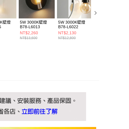
ee.tw/terms/#terms3
年的使用者請事先徵得法定代理人或監護人之同意方可使用
E先享後付」，若未經同意申辦者引起之損失，本公司不負相關責
00K壁燈
5W 3000K壁燈
5W 3000K壁燈
5W 3000K壁燈
AFTEE先享後付」時，將依據個別帳號之用戶狀況，依本公司
6
B78-L6013
B78-L6022
B78-L6044
核予不同之上限額度；若仍有額度不足之情形，本公司將視審查
NT$2,260
NT$2,130
NT$2,130
用戶進行身份認證。
NT$13,600
NT$12,800
NT$12,800
一人註冊多個帳號或使用他人資訊註冊。若發現惡意使用之情
科技股份有限公司將有權停止該用戶之使用額度並採取法律行