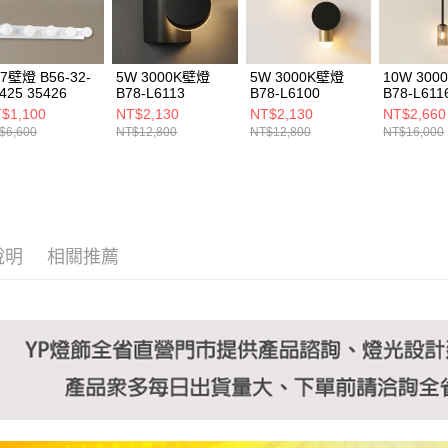
https://aft
３．未成
「AFTE
任。
7壁燈 B56-32-
5W 3000K壁燈
5W 3000K壁燈
10W 30
４．使用「
425 35426
B78-L6113
B78-L6100
B78-L611
即時審查
$1,100
NT$2,130
NT$2,130
NT$2,660
結果請求
$6,600
NT$12,800
NT$12,800
NT$16,000
５．嚴禁
形，恩沛
動。
說明
相關推薦