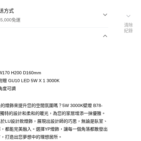
送方式
5,000免運
清除
紀錄
次付款
70 H200 D160mm
 GU10 LED 5W X 1 3000K
角度可調
的燈飾來提升您的空間氛圍嗎？5W 3000K壁燈 B78-
y
以其獨特的設計和柔和的暖光，為您的家居增添一抹優雅。
屬於LU設計款燈飾，展現出設計師的巧思，無論是臥室、
享後付
廊，都能完美融入。選擇YP燈飾，讓每一個角落都散發出
芒，打造出您夢想中的理想居所。