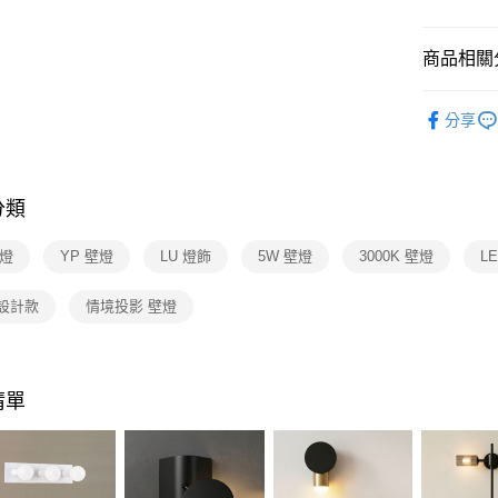
【關於「A
ATM付款
AFTEE
便利好安
商品相關分
１．簡單
２．便利
運送方式
設計師精
３．安心
分享
新竹貨運
壁燈系列
【「AFT
每筆NT$1
１．於結帳
付」結帳
分類
２．訂單
３．收到繳
／ATM／
壁燈
YP 壁燈
LU 燈飾
5W 壁燈
3000K 壁燈
L
※ 請注意
絡購買商品
 設計款
情境投影 壁燈
先享後付
※ 交易是
是否繳費成
付客戶支
清單
【注意事
１．透過由
交易，需
求債權轉
２．關於