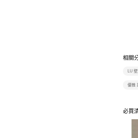
相關
LU 
優雅
必買