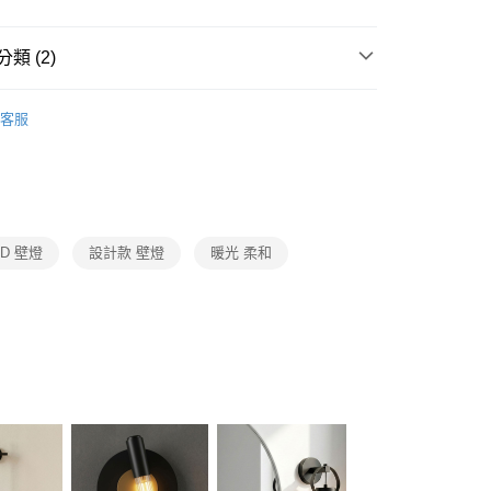
FTEE先享後付」】
先享後付是「在收到商品之後才付款」的支付方式。 讓您購物簡單
心！
類 (2)
：不需註冊會員、不需綁卡、不需儲值。
：只要手機號碼，簡訊認證，即可結帳。
選精品燈飾
LU設計款燈飾
：先確認商品／服務後，再付款。
客服
宅配
LED壁燈、上下投光情境投影壁燈
EE先享後付」結帳流程】
80，滿NT$5,000(含以上)免運費
方式選擇「AFTEE先享後付」後，將跳轉至「AFTEE先享後
頁面，進行簡訊認證並確認金額後，即可完成結帳。
成立數日內，您將收到繳費通知簡訊。
費通知簡訊後14天內，點擊此簡訊中的連結，可透過四大超商
網路銀行／等多元方式進行付款，方視為交易完成。
ED 壁燈
設計款 壁燈
暖光 柔和
：結帳手續完成當下不需立刻繳費，但若您需要取消訂單，請聯
的店家。未經商家同意取消之訂單仍視為有效，需透過AFTEE
繳納相關費用。
否成功請以「AFTEE先享後付 」之結帳頁面顯示為準，若有關於
功／繳費後需取消欲退款等相關疑問，請聯繫「AFTEE先享後
援中心」
https://netprotections.freshdesk.com/support/home
項】
恩沛科技股份有限公司提供之「AFTEE先享後付」服務完成之
依本服務之必要範圍內提供個人資料，並將交易相關給付款項請
讓予恩沛科技股份有限公司。
個人資料處理事宜，請瀏覽以下網址：