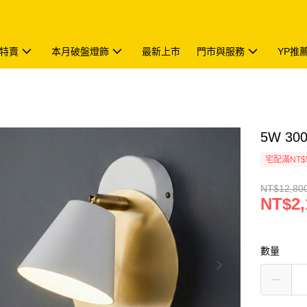
特賣
本月破盤燈飾
最新上市
門市與服務
YP推
5W 30
宅配滿NT$
NT$12,80
NT$2,
數量