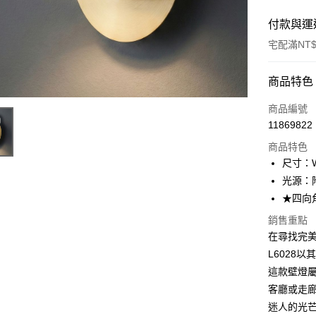
付款與運
宅配滿NT$
付款方式
商品特色
信用卡一
商品編號
11869822
LINE Pay
商品特色
Apple Pay
尺寸：W1
光源：附贈
街口支付
★四向
悠遊付
銷售重點
在尋找完美
Google Pa
L6028
全盈+PAY
這款壁燈
AFTEE先
客廳或走
相關說明
迷人的光