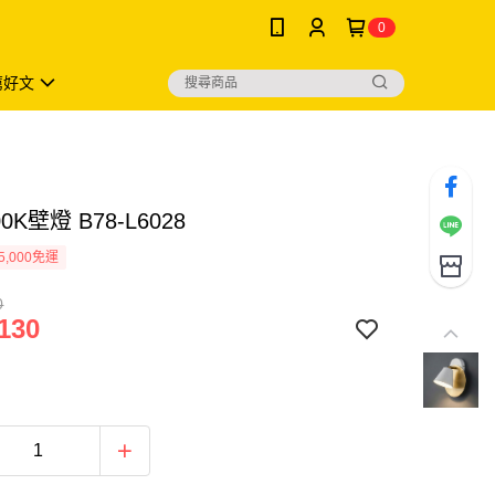
0
薦好文
00K壁燈 B78-L6028
5,000免運
0
130