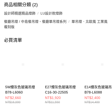
商品相關分類 (2)
設計師精選精品燈飾
LU設計款燈飾
餐廳吊燈 / 中島餐吊燈、餐廳單吊燈系列
單吊燈．北歐風 工業風
複刻版
必買清單
5W煙灰色玻璃吊燈
E27煙灰色玻璃吊燈
E14煙灰色玻璃
B78-L6060
C16-30-22505
B78-L6088
NT$2,660
NT$1,920
NT$2,400
NT$16,000
NT$11,550
NT$14,400