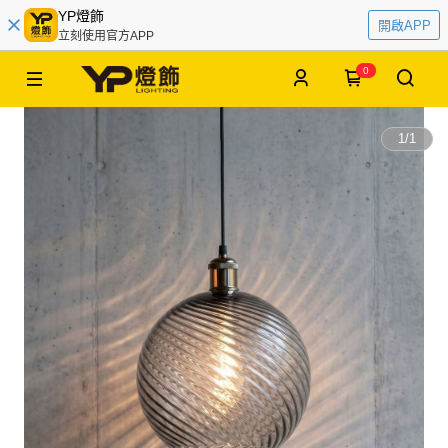
YP燈飾
開啟APP
立刻使用官方APP
0
1
/
1