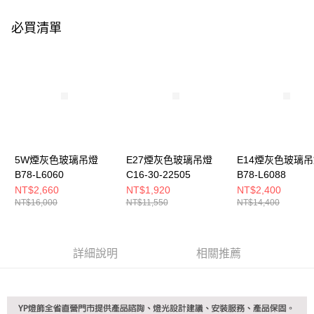
購買商品的店家。未經商家同意取消之訂單仍視為有效，需透過AFTEE先享
後付繳納相關費用。
必買清單
※ 交易是否成功請以「AFTEE先享後付 」之結帳頁面顯示為準，若有關於
是否繳費成功／繳費後需取消欲退款等相關疑問，請聯繫「AFTEE先享後付
客戶支援中心」
https://netprotections.freshdesk.com/support/home
【注意事項】
１．透過由恩沛科技股份有限公司提供之「AFTEE先享後付」服務完成之交
易，需依本服務之必要範圍內提供個人資料，並將交易相關給付款項請求債
權轉讓予恩沛科技股份有限公司。
２．關於個人資料處理事宜，請瀏覽以下網址：
https://aftee.tw/terms/#terms3
３．未成年的使用者請事先徵得法定代理人或監護人之同意方可使用
5W煙灰色玻璃吊燈
E27煙灰色玻璃吊燈
E14煙灰色玻璃
「AFTEE先享後付」，若未經同意申辦者引起之損失，本公司不負相關責
B78-L6060
C16-30-22505
B78-L6088
任。
NT$2,660
NT$1,920
NT$2,400
４．使用「AFTEE先享後付」時，將依據個別帳號之用戶狀況，依本公司即
NT$16,000
NT$11,550
NT$14,400
時審查核予不同之上限額度；若仍有額度不足之情形，本公司將視審查結果
請求用戶進行身份認證。
５．嚴禁一人註冊多個帳號或使用他人資訊註冊。若發現惡意使用之情形，
恩沛科技股份有限公司將有權停止該用戶之使用額度並採取法律行動。
詳細說明
相關推薦