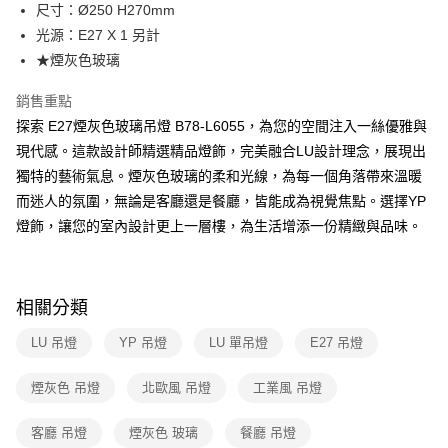
街口支付
尺寸：Ø250 H270mm
光源：E27 X 1 另計
悠遊付
★煙灰色玻璃
Google Pay
銷售重點
全盈+PAY
探索 E27煙灰色玻璃吊燈 B78-L6055，為您的空間注入一絲優雅與
現代感。這款設計師精選精品燈飾，完美融合LU設計理念，展現出
AFTEE先享後付
獨特的藝術氣息。煙灰色玻璃的柔和光線，為每一個角落帶來溫暖
相關說明
而迷人的氛圍，無論是客廳還是餐廳，皆能成為視覺焦點。選擇YP
【關於「AFTEE先享後付」】
ATM付款
AFTEE先享後付是「在收到商品之後才付款」的支付方式。 讓您購物簡單
燈飾，讓您的室內設計更上一層樓，為生活增添一份精緻與品味。
便利好安心！
１．簡單：不需註冊會員、不需綁卡、不需儲值。
運送方式
２．便利：只要手機號碼，簡訊認證，即可結帳。
３．安心：先確認商品／服務後，再付款。
新竹貨運宅配
相關分類
每筆NT$180，滿NT$5,000(含以上)免運費
【「AFTEE先享後付」結帳流程】
LU 吊燈
YP 吊燈
LU 單吊燈
E27 吊燈
１．於結帳方式選擇「AFTEE先享後付」後，將跳轉至「AFTEE先享後付」
結帳頁面，進行簡訊認證並確認金額後，即可完成結帳。
２．訂單成立數日內，您將收到繳費通知簡訊。
煙灰色 吊燈
北歐風 吊燈
工業風 吊燈
３．收到繳費通知簡訊後14天內，點擊此簡訊中的連結，可透過四大超商／
ATM／網路銀行／等多元方式進行付款，方視為交易完成。
客廳 吊燈
煙灰色 玻璃
餐廳 吊燈
※ 請注意：結帳手續完成當下不需立刻繳費，但若您需要取消訂單，請聯絡