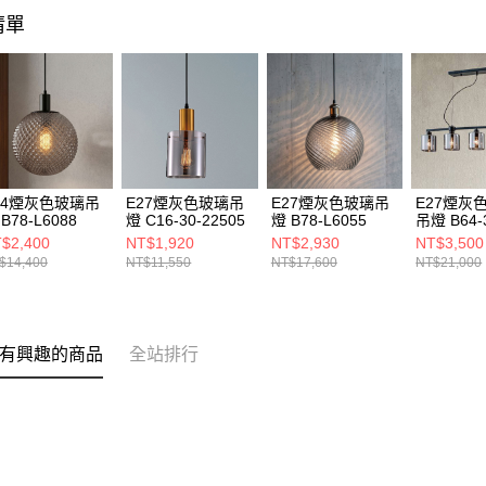
清單
14煙灰色玻璃吊
E27煙灰色玻璃吊
E27煙灰色玻璃吊
E27煙灰
B78-L6088
燈 C16-30-22505
燈 B78-L6055
吊燈 B64-
21023
$2,400
NT$1,920
NT$2,930
NT$3,500
$14,400
NT$11,550
NT$17,600
NT$21,000
有興趣的商品
全站排行