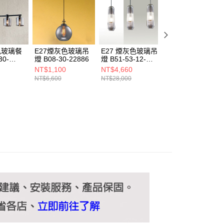
ee.tw/terms/#terms3
年的使用者請事先徵得法定代理人或監護人之同意方可使用
E先享後付」，若未經同意申辦者引起之損失，本公司不負相關責
AFTEE先享後付」時，將依據個別帳號之用戶狀況，依本公司
核予不同之上限額度；若仍有額度不足之情形，本公司將視審查
色玻璃餐
E27煙灰色玻璃吊
E27 煙灰色玻璃吊
E27煙灰色玻璃吊
用戶進行身份認證。
30-
燈 B08-30-22886
燈 B51-53-12-
燈 C16-13-61501
一人註冊多個帳號或使用他人資訊註冊。若發現惡意使用之情
3241
NT$1,100
NT$4,660
NT$4,670
科技股份有限公司將有權停止該用戶之使用額度並採取法律行
NT$6,600
NT$28,000
NT$28,050