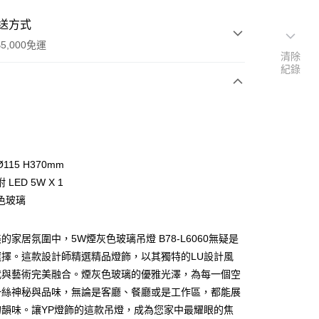
送方式
5,000免運
清除
紀錄
次付款
115 H370mm
LED 5W X 1
色玻璃
的家居氛圍中，5W煙灰色玻璃吊燈 B78-L6060無疑是
y
選擇。這款設計師精選精品燈飾，以其獨特的LU設計風
代與藝術完美融合。煙灰色玻璃的優雅光澤，為每一個空
享後付
一絲神秘與品味，無論是客廳、餐廳或是工作區，都能展
的韻味。讓YP燈飾的這款吊燈，成為您家中最耀眼的焦