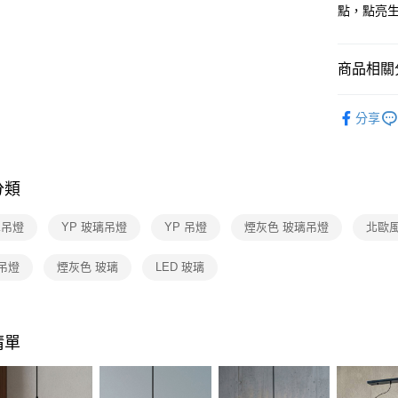
【關於「A
點，點亮
ATM付款
AFTEE
便利好安
１．簡單
商品相關分
２．便利
運送方式
３．安心
設計師精
新竹貨運
【「AFT
分享
每筆NT$1
餐廳吊燈 
１．於結帳
付」結帳
風 複刻版
２．訂單
３．收到繳
分類
／ATM／
※ 請注意
單吊燈
YP 玻璃吊燈
YP 吊燈
煙灰色 玻璃吊燈
北歐風
絡購買商品
先享後付
※ 交易是
吊燈
煙灰色 玻璃
LED 玻璃
是否繳費成
付客戶支
【注意事
清單
１．透過由
交易，需
求債權轉
２．關於