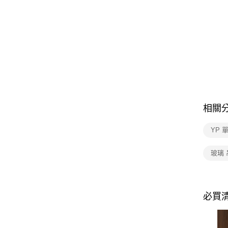
相關
YP 
玻璃 
必買