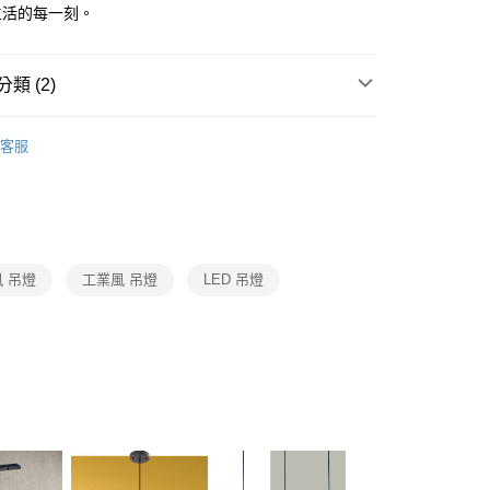
FTEE先享後付」】
生活的每一刻。
先享後付是「在收到商品之後才付款」的支付方式。 讓您購物簡單
心！
：不需註冊會員、不需綁卡、不需儲值。
類 (2)
：只要手機號碼，簡訊認證，即可結帳。
：先確認商品／服務後，再付款。
選精品燈飾
LU設計款燈飾
宅配
EE先享後付」結帳流程】
客服
80，滿NT$5,000(含以上)免運費
/ 中島餐吊燈、餐廳單吊燈系列
單吊燈．北歐風 工業
方式選擇「AFTEE先享後付」後，將跳轉至「AFTEE先享後
頁面，進行簡訊認證並確認金額後，即可完成結帳。
成立數日內，您將收到繳費通知簡訊。
費通知簡訊後14天內，點擊此簡訊中的連結，可透過四大超商
網路銀行／等多元方式進行付款，方視為交易完成。
：結帳手續完成當下不需立刻繳費，但若您需要取消訂單，請聯
 吊燈
工業風 吊燈
LED 吊燈
的店家。未經商家同意取消之訂單仍視為有效，需透過AFTEE
繳納相關費用。
否成功請以「AFTEE先享後付 」之結帳頁面顯示為準，若有關於
功／繳費後需取消欲退款等相關疑問，請聯繫「AFTEE先享後
援中心」
https://netprotections.freshdesk.com/support/home
項】
恩沛科技股份有限公司提供之「AFTEE先享後付」服務完成之
依本服務之必要範圍內提供個人資料，並將交易相關給付款項請
讓予恩沛科技股份有限公司。
個人資料處理事宜，請瀏覽以下網址：