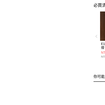
必買
E
燈 
NT
NT
你可能