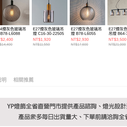
https://aft
３．未成
「AFTE
任。
４．使用「
即時審查
14煙灰色玻璃吊
E27煙灰色玻璃吊
E27煙灰色玻璃吊
E27煙灰
結果請求
B78-L6088
燈 C16-30-22505
燈 B78-L6055
吊燈 B64-
５．嚴禁
21023
$2,400
NT$1,920
NT$2,930
NT$3,500
形，恩沛
$14,400
NT$11,550
NT$17,600
NT$21,000
動。
說明
相關推薦