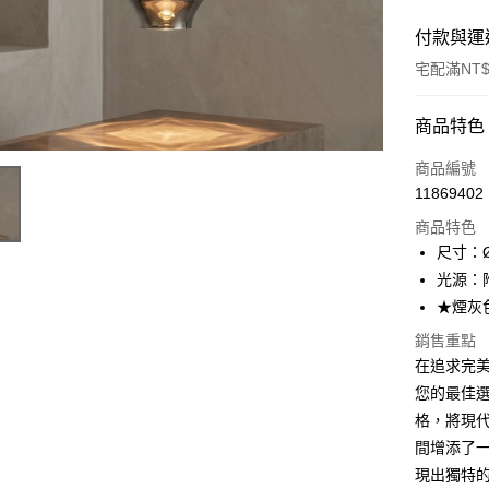
付款與運
宅配滿NT$
付款方式
商品特色
信用卡一
商品編號
11869402
LINE Pay
商品特色
Apple Pay
尺寸：Ø
光源：附 
街口支付
★煙灰
悠遊付
銷售重點
在追求完美
Google Pa
您的最佳
全盈+PAY
格，將現
AFTEE先
間增添了
相關說明
現出獨特