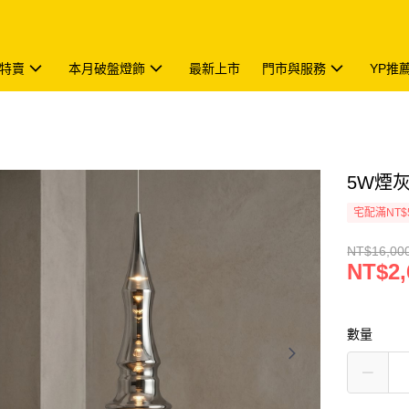
特賣
本月破盤燈飾
最新上市
門市與服務
YP推
5W煙灰
宅配滿NT$
NT$16,00
NT$2,
數量