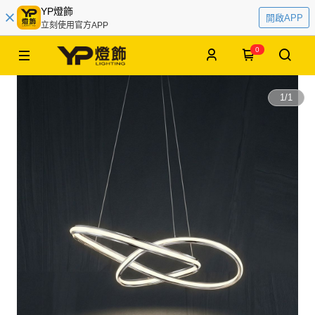
YP燈飾
開啟APP
立刻使用官方APP
0
1
/
1