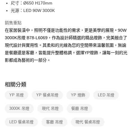
街口支付
尺寸：Ø650 H170mm
光源：LED 90W 3000K
悠遊付
銷售重點
Google Pay
在家居裝潢中，照明不僅是功能性的需求，更是美學的展現。90W
全盈+PAY
3000K吊燈 B78-L6069，作為設計師精選的精品燈飾，完美融合了
現代設計與實用性。其柔和的光線為您的空間帶來溫馨氛圍，無論
AFTEE先享後付
是餐廳還是客廳，皆能提升整體格調。選擇YP燈飾，讓每一刻的光
相關說明
影都成為藝術的一部分。
【關於「AFTEE先享後付」】
ATM付款
AFTEE先享後付是「在收到商品之後才付款」的支付方式。 讓您購物簡單
便利好安心！
１．簡單：不需註冊會員、不需綁卡、不需儲值。
運送方式
２．便利：只要手機號碼，簡訊認證，即可結帳。
相關分類
３．安心：先確認商品／服務後，再付款。
新竹貨運宅配
YP 吊燈
YP 餐桌吊燈
YP 燈飾
LED 吊燈
每筆NT$180，滿NT$5,000(含以上)免運費
【「AFTEE先享後付」結帳流程】
１．於結帳方式選擇「AFTEE先享後付」後，將跳轉至「AFTEE先享後付」
結帳頁面，進行簡訊認證並確認金額後，即可完成結帳。
3000K 吊燈
現代 吊燈
餐廳 吊燈
２．訂單成立數日內，您將收到繳費通知簡訊。
３．收到繳費通知簡訊後14天內，點擊此簡訊中的連結，可透過四大超商／
LED 餐桌吊燈
客廳 吊燈
現代 餐桌吊燈
ATM／網路銀行／等多元方式進行付款，方視為交易完成。
※ 請注意：結帳手續完成當下不需立刻繳費，但若您需要取消訂單，請聯絡