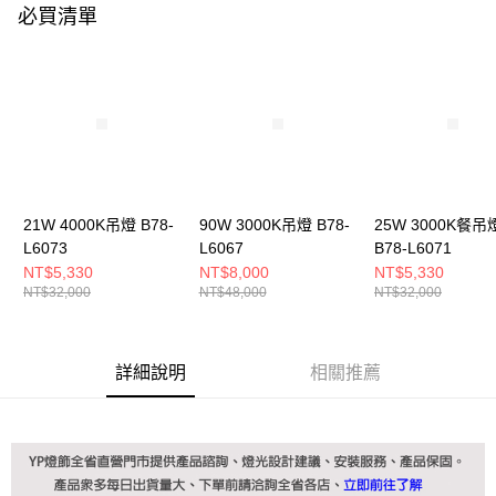
購買商品的店家。未經商家同意取消之訂單仍視為有效，需透過AFTEE先享
必買清單
後付繳納相關費用。
※ 交易是否成功請以「AFTEE先享後付 」之結帳頁面顯示為準，若有關於
是否繳費成功／繳費後需取消欲退款等相關疑問，請聯繫「AFTEE先享後付
客戶支援中心」
https://netprotections.freshdesk.com/support/home
【注意事項】
１．透過由恩沛科技股份有限公司提供之「AFTEE先享後付」服務完成之交
易，需依本服務之必要範圍內提供個人資料，並將交易相關給付款項請求債
權轉讓予恩沛科技股份有限公司。
２．關於個人資料處理事宜，請瀏覽以下網址：
21W 4000K吊燈 B78-
90W 3000K吊燈 B78-
25W 3000K餐吊
https://aftee.tw/terms/#terms3
３．未成年的使用者請事先徵得法定代理人或監護人之同意方可使用
L6073
L6067
B78-L6071
「AFTEE先享後付」，若未經同意申辦者引起之損失，本公司不負相關責
NT$5,330
NT$8,000
NT$5,330
任。
NT$32,000
NT$48,000
NT$32,000
４．使用「AFTEE先享後付」時，將依據個別帳號之用戶狀況，依本公司即
時審查核予不同之上限額度；若仍有額度不足之情形，本公司將視審查結果
請求用戶進行身份認證。
５．嚴禁一人註冊多個帳號或使用他人資訊註冊。若發現惡意使用之情形，
詳細說明
相關推薦
恩沛科技股份有限公司將有權停止該用戶之使用額度並採取法律行動。