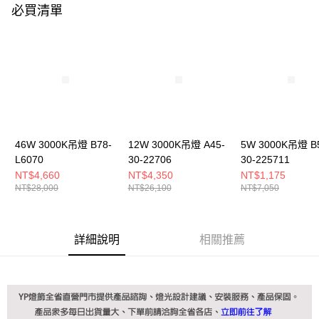
購買商品的店家。未經商家同意取消之訂單仍視為有效，需透過AFTEE先享
必買清單
後付繳納相關費用。
※ 交易是否成功請以「AFTEE先享後付 」之結帳頁面顯示為準，若有關於
是否繳費成功／繳費後需取消欲退款等相關疑問，請聯繫「AFTEE先享後付
客戶支援中心」
https://netprotections.freshdesk.com/support/home
【注意事項】
１．透過由恩沛科技股份有限公司提供之「AFTEE先享後付」服務完成之交
易，需依本服務之必要範圍內提供個人資料，並將交易相關給付款項請求債
權轉讓予恩沛科技股份有限公司。
２．關於個人資料處理事宜，請瀏覽以下網址：
46W 3000K吊燈 B78-
12W 3000K吊燈 A45-
5W 3000K吊燈 B
https://aftee.tw/terms/#terms3
３．未成年的使用者請事先徵得法定代理人或監護人之同意方可使用
L6070
30-22706
30-225711
「AFTEE先享後付」，若未經同意申辦者引起之損失，本公司不負相關責
NT$4,660
NT$4,350
NT$1,175
任。
NT$28,000
NT$26,100
NT$7,050
４．使用「AFTEE先享後付」時，將依據個別帳號之用戶狀況，依本公司即
時審查核予不同之上限額度；若仍有額度不足之情形，本公司將視審查結果
請求用戶進行身份認證。
５．嚴禁一人註冊多個帳號或使用他人資訊註冊。若發現惡意使用之情形，
詳細說明
相關推薦
恩沛科技股份有限公司將有權停止該用戶之使用額度並採取法律行動。