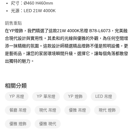
街口支付
尺寸：Ø460 H460mm
光源：LED 21W 4000K
悠遊付
銷售重點
Google Pay
在YP燈飾，我們精選了這款21W 4000K吊燈 B78-L6073，完美融
全盈+PAY
合現代設計與實用性。其柔和的光線與優雅的外觀，為任何空間增
添一抹精緻的氛圍。這款設計師精選精品燈飾不僅是照明設備，更
AFTEE先享後付
是藝術品，讓您的家居環境瞬間升級。選擇它，讓每個角落都散發
相關說明
出獨特的魅力。
【關於「AFTEE先享後付」】
ATM付款
AFTEE先享後付是「在收到商品之後才付款」的支付方式。 讓您購物簡單
便利好安心！
１．簡單：不需註冊會員、不需綁卡、不需儲值。
運送方式
２．便利：只要手機號碼，簡訊認證，即可結帳。
相關分類
３．安心：先確認商品／服務後，再付款。
新竹貨運宅配
YP 吊燈
YP 單吊燈
YP 燈飾
LED 吊燈
每筆NT$180，滿NT$5,000(含以上)免運費
【「AFTEE先享後付」結帳流程】
１．於結帳方式選擇「AFTEE先享後付」後，將跳轉至「AFTEE先享後付」
結帳頁面，進行簡訊認證並確認金額後，即可完成結帳。
餐廳 吊燈
現代 吊燈
優雅 吊燈
現代 燈飾
２．訂單成立數日內，您將收到繳費通知簡訊。
３．收到繳費通知簡訊後14天內，點擊此簡訊中的連結，可透過四大超商／
優雅 燈飾
優雅 現代
ATM／網路銀行／等多元方式進行付款，方視為交易完成。
※ 請注意：結帳手續完成當下不需立刻繳費，但若您需要取消訂單，請聯絡