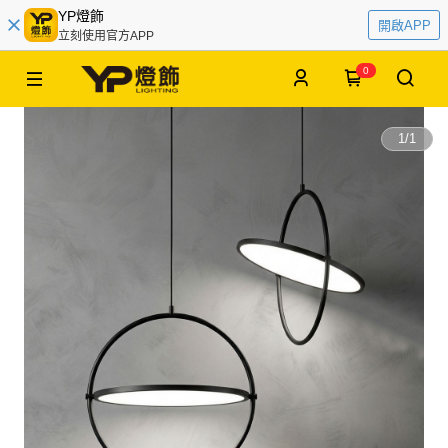
YP燈飾
開啟APP
立刻使用官方APP
0
1
/
1