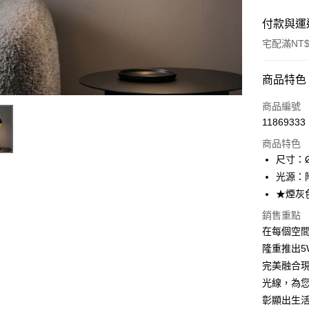
付款與運
宅配滿NT$
付款方式
商品特色
信用卡一
商品編號
11869333
LINE Pay
商品特色
Apple Pay
尺寸：Ø
光源：附贈
街口支付
★煙灰
悠遊付
銷售重點
在每個空
Google Pa
隆重推出5W
全盈+PAY
完美融合
AFTEE先
光線，為
相關說明
彰顯出生