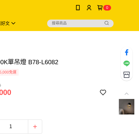
0
薦好文
00K單吊燈 B78-L6082
5,000免運
0
000