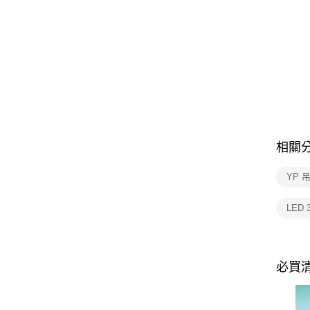
相關
YP 
LED 
必買