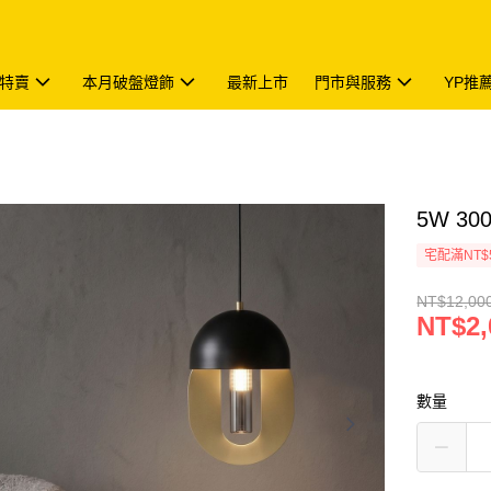
特賣
本月破盤燈飾
最新上市
門市與服務
YP推
5W 30
宅配滿NT$
NT$12,00
NT$2,
數量