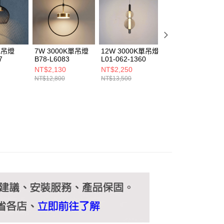
ee.tw/terms/#terms3
年的使用者請事先徵得法定代理人或監護人之同意方可使用
E先享後付」，若未經同意申辦者引起之損失，本公司不負相關責
AFTEE先享後付」時，將依據個別帳號之用戶狀況，依本公司
核予不同之上限額度；若仍有額度不足之情形，本公司將視審查
0K吊燈
7W 3000K單吊燈
12W 3000K單吊燈
12W 3000K吊燈
用戶進行身份認證。
7
B78-L6083
L01-062-1360
B229-30-22819
一人註冊多個帳號或使用他人資訊註冊。若發現惡意使用之情
NT$2,130
NT$2,250
NT$2,000
科技股份有限公司將有權停止該用戶之使用額度並採取法律行
NT$12,800
NT$13,500
NT$12,000