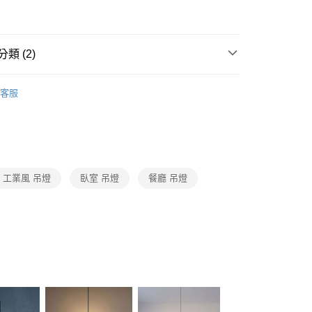
FTEE先享後付」】
先享後付是「在收到商品之後才付款」的支付方式。 讓您購物簡單
心！
：不需註冊會員、不需綁卡、不需儲值。
類 (2)
：只要手機號碼，簡訊認證，即可結帳。
：先確認商品／服務後，再付款。
選精品燈飾
LU設計款燈飾
宅配
EE先享後付」結帳流程】
客服
80，滿NT$5,000(含以上)免運費
/ 中島餐吊燈、餐廳單吊燈系列
單吊燈．北歐風 工業
方式選擇「AFTEE先享後付」後，將跳轉至「AFTEE先享後
頁面，進行簡訊認證並確認金額後，即可完成結帳。
成立數日內，您將收到繳費通知簡訊。
費通知簡訊後14天內，點擊此簡訊中的連結，可透過四大超商
網路銀行／等多元方式進行付款，方視為交易完成。
：結帳手續完成當下不需立刻繳費，但若您需要取消訂單，請聯
工業風 吊燈
臥室 吊燈
餐廳 吊燈
的店家。未經商家同意取消之訂單仍視為有效，需透過AFTEE
繳納相關費用。
否成功請以「AFTEE先享後付 」之結帳頁面顯示為準，若有關於
功／繳費後需取消欲退款等相關疑問，請聯繫「AFTEE先享後
援中心」
https://netprotections.freshdesk.com/support/home
項】
恩沛科技股份有限公司提供之「AFTEE先享後付」服務完成之
依本服務之必要範圍內提供個人資料，並將交易相關給付款項請
讓予恩沛科技股份有限公司。
個人資料處理事宜，請瀏覽以下網址：