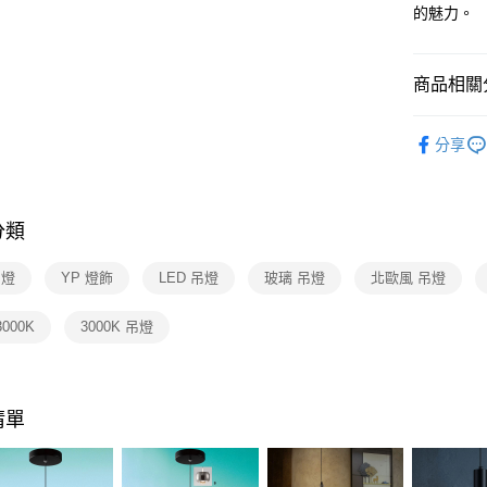
【關於「A
的魅力。
ATM付款
AFTEE
便利好安
１．簡單
商品相關分
２．便利
運送方式
３．安心
設計師精
新竹貨運
【「AFT
分享
每筆NT$1
餐廳吊燈 
１．於結帳
付」結帳
風 複刻版
２．訂單
３．收到繳
分類
／ATM／
※ 請注意
吊燈
YP 燈飾
LED 吊燈
玻璃 吊燈
北歐風 吊燈
絡購買商品
先享後付
※ 交易是
3000K
3000K 吊燈
是否繳費成
付客戶支
【注意事
清單
１．透過由
交易，需
求債權轉
２．關於