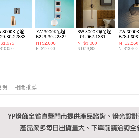
https://aft
３．未成
「AFTE
任。
４．使用「
即時審查
W 3000K吊燈
7W 3000K吊燈
6W 3000K單吊燈
7W 300
結果請求
29-30-22833
B229-30-22822
L01-062-1361
B78-L608
５．嚴禁
$1,675
NT$2,000
NT$3,300
NT$2,260
形，恩沛
$10,050
NT$12,000
NT$19,800
NT$13,600
動。
說明
相關推薦