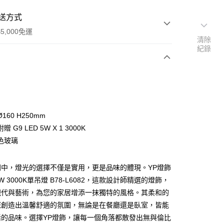
送方式
5,000免運
清除
紀錄
次付款
160 H250mm
 G9 LED 5W X 1 3000K
色玻璃
間中，燈光的選擇不僅是實用，更是品味的體現。YP燈飾
y
 3000K單吊燈 B78-L6082，這款設計師精選的燈飾，
現代與藝術，為您的家居增添一抹獨特的風格。其柔和的
享後付
您創造出溫馨舒適的氛圍，無論是在餐廳還是臥室，皆能
活的品味。選擇YP燈飾，讓每一個角落都散發出無與倫比