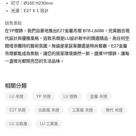
街口支付
尺寸：Ø160 H230mm
光源：E27 X 1 另計
悠遊付
銷售重點
Google Pay
在YP燈飾，我們自豪地推出E27金屬吊燈 B78-L6086，完美融合現
全盈+PAY
代設計與優雅風格。這款吊燈是LU設計款中的精選精品，為任何空
間增添獨特的藝術氛圍。無論是家庭客廳還是時尚餐廳，E27金屬
AFTEE先享後付
吊燈都能成為焦點，讓您的居家環境煥然一新。選擇YP燈飾，讓每
相關說明
一盞燈光都照亮您的生活品味。
【關於「AFTEE先享後付」】
ATM付款
AFTEE先享後付是「在收到商品之後才付款」的支付方式。 讓您購物簡單
便利好安心！
１．簡單：不需註冊會員、不需綁卡、不需儲值。
運送方式
２．便利：只要手機號碼，簡訊認證，即可結帳。
相關分類
３．安心：先確認商品／服務後，再付款。
新竹貨運宅配
LU 吊燈
YP 吊燈
LU 燈飾
金屬 吊燈
每筆NT$180，滿NT$5,000(含以上)免運費
【「AFTEE先享後付」結帳流程】
１．於結帳方式選擇「AFTEE先享後付」後，將跳轉至「AFTEE先享後付」
結帳頁面，進行簡訊認證並確認金額後，即可完成結帳。
E27 吊燈
北歐風 吊燈
工業風 吊燈
現代 吊燈
２．訂單成立數日內，您將收到繳費通知簡訊。
３．收到繳費通知簡訊後14天內，點擊此簡訊中的連結，可透過四大超商／
LU 北歐風
LU 工業風
ATM／網路銀行／等多元方式進行付款，方視為交易完成。
※ 請注意：結帳手續完成當下不需立刻繳費，但若您需要取消訂單，請聯絡