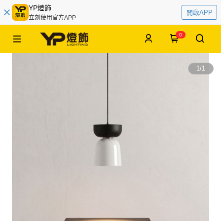
YP燈飾
開啟APP
立刻使用官方APP
0
1
/
1