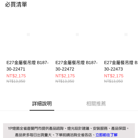
購買商品的店家。未經商家同意取消之訂單仍視為有效，需透過AFTEE先享
必買清單
後付繳納相關費用。
※ 交易是否成功請以「AFTEE先享後付 」之結帳頁面顯示為準，若有關於
是否繳費成功／繳費後需取消欲退款等相關疑問，請聯繫「AFTEE先享後付
客戶支援中心」
https://netprotections.freshdesk.com/support/home
【注意事項】
１．透過由恩沛科技股份有限公司提供之「AFTEE先享後付」服務完成之交
易，需依本服務之必要範圍內提供個人資料，並將交易相關給付款項請求債
權轉讓予恩沛科技股份有限公司。
２．關於個人資料處理事宜，請瀏覽以下網址：
E27金屬餐吊燈 B187-
E27金屬餐吊燈 B187-
E27金屬餐吊燈 B1
https://aftee.tw/terms/#terms3
３．未成年的使用者請事先徵得法定代理人或監護人之同意方可使用
30-22471
30-22472
30-22473
「AFTEE先享後付」，若未經同意申辦者引起之損失，本公司不負相關責
NT$2,175
NT$2,175
NT$2,175
任。
NT$13,050
NT$13,050
NT$13,050
４．使用「AFTEE先享後付」時，將依據個別帳號之用戶狀況，依本公司即
時審查核予不同之上限額度；若仍有額度不足之情形，本公司將視審查結果
請求用戶進行身份認證。
５．嚴禁一人註冊多個帳號或使用他人資訊註冊。若發現惡意使用之情形，
詳細說明
相關推薦
恩沛科技股份有限公司將有權停止該用戶之使用額度並採取法律行動。