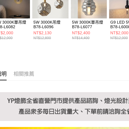
https://aft
３．未成
「AFTE
任。
W 3000K單吊燈
5W 3000K吊燈
5W 3000K單吊燈
G9 LED
４．使用「
8-L6082
B78-L6096
B78-L6077
B78-L600
即時審查
$2,000
NT$2,130
NT$2,400
NT$2,000
結果請求
$12,000
NT$12,800
NT$14,400
NT$12,000
５．嚴禁
形，恩沛
動。
說明
相關推薦