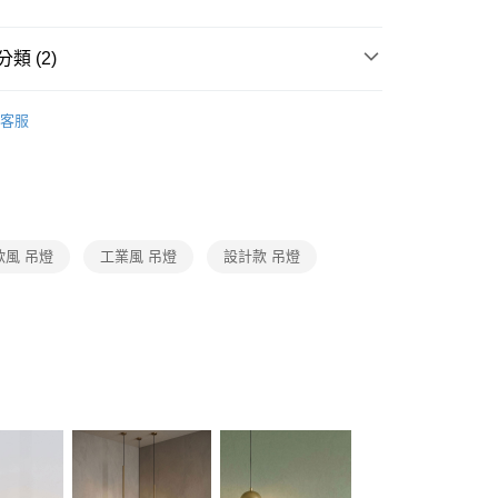
FTEE先享後付」】
先享後付是「在收到商品之後才付款」的支付方式。 讓您購物簡單
心！
類 (2)
：不需註冊會員、不需綁卡、不需儲值。
：只要手機號碼，簡訊認證，即可結帳。
選精品燈飾
LU設計款燈飾
：先確認商品／服務後，再付款。
客服
宅配
/ 中島餐吊燈、餐廳單吊燈系列
單吊燈．北歐風 工業
EE先享後付」結帳流程】
80，滿NT$5,000(含以上)免運費
方式選擇「AFTEE先享後付」後，將跳轉至「AFTEE先享後
頁面，進行簡訊認證並確認金額後，即可完成結帳。
成立數日內，您將收到繳費通知簡訊。
費通知簡訊後14天內，點擊此簡訊中的連結，可透過四大超商
網路銀行／等多元方式進行付款，方視為交易完成。
歐風 吊燈
工業風 吊燈
設計款 吊燈
：結帳手續完成當下不需立刻繳費，但若您需要取消訂單，請聯
的店家。未經商家同意取消之訂單仍視為有效，需透過AFTEE
繳納相關費用。
否成功請以「AFTEE先享後付 」之結帳頁面顯示為準，若有關於
功／繳費後需取消欲退款等相關疑問，請聯繫「AFTEE先享後
援中心」
https://netprotections.freshdesk.com/support/home
項】
恩沛科技股份有限公司提供之「AFTEE先享後付」服務完成之
依本服務之必要範圍內提供個人資料，並將交易相關給付款項請
讓予恩沛科技股份有限公司。
個人資料處理事宜，請瀏覽以下網址：