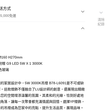
送方式
5,000免運
清除
紀錄
次付款
160 H270mm
 G9 LED 5W X 1 3000K
色玻璃
家居設計中，5W 3000K吊燈 B78-L6091是不可或缺
y
擇。這款燈飾不僅融合了LU設計師的創意，還展現出精緻
為您的空間增添溫馨的氛圍。其柔和的光線，恰到好處地
享後付
個角落，讓每一次聚會都充滿情感與回憶。選擇YP燈飾，
特的吊燈成為您家中的亮點，提升生活品質，展現品味。