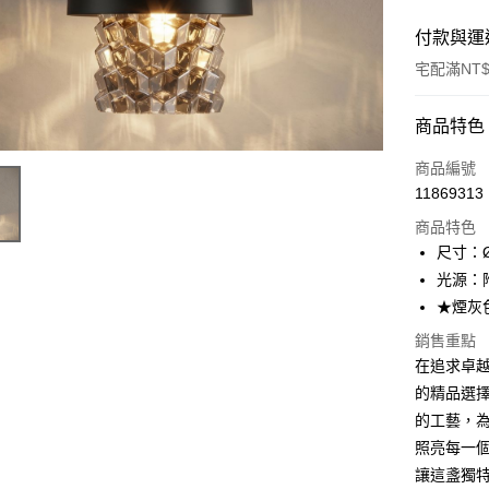
付款與運
宅配滿NT$
付款方式
商品特色
信用卡一
商品編號
11869313
LINE Pay
商品特色
Apple Pay
尺寸：Ø
光源：附贈
街口支付
★煙灰
悠遊付
銷售重點
在追求卓越的
Google Pa
的精品選
全盈+PAY
的工藝，
AFTEE先
照亮每一
相關說明
讓這盞獨