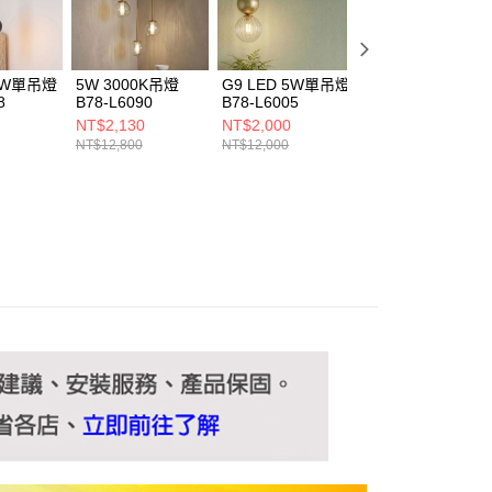
ee.tw/terms/#terms3
年的使用者請事先徵得法定代理人或監護人之同意方可使用
E先享後付」，若未經同意申辦者引起之損失，本公司不負相關責
 5W單吊燈
5W 3000K吊燈
G9 LED 5W單吊燈
5W 3000K單吊燈
AFTEE先享後付」時，將依據個別帳號之用戶狀況，依本公司
8
B78-L6090
B78-L6005
B78-L6078
核予不同之上限額度；若仍有額度不足之情形，本公司將視審查
NT$2,130
NT$2,000
NT$2,000
用戶進行身份認證。
NT$12,800
NT$12,000
NT$12,000
一人註冊多個帳號或使用他人資訊註冊。若發現惡意使用之情
科技股份有限公司將有權停止該用戶之使用額度並採取法律行