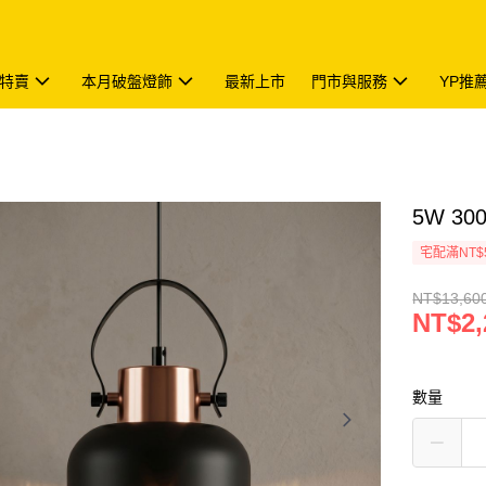
特賣
本月破盤燈飾
最新上市
門市與服務
YP推
5W 30
宅配滿NT$
NT$13,60
NT$2,
數量