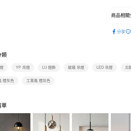
【關於「A
ATM付款
AFTEE
便利好安
商品相關分
１．簡單
２．便利
運送方式
設計師精
３．安心
分享
新竹貨運
餐廳吊燈 
【「AFT
風 複刻版
每筆NT$1
１．於結帳
付」結帳
分類
２．訂單
３．收到繳
／ATM／
吊燈
YP 吊燈
LU 燈飾
玻璃 吊燈
LED 吊燈
北
※ 請注意
絡購買商品
風 煙灰色
工業風 煙灰色
先享後付
※ 交易是
是否繳費成
付客戶支
清單
【注意事
１．透過由
交易，需
求債權轉
２．關於