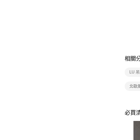
相關
LU 
北歐
必買