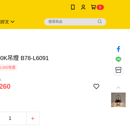
0
薦好文
00K吊燈 B78-L6091
5,000免運
0
260