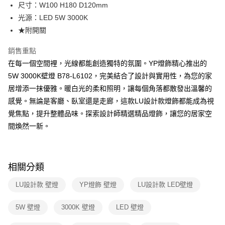
街口支付
尺寸：W100 H180 D120mm
光源：LED 5W 3000K
悠遊付
★附開關
Google Pay
銷售重點
全盈+PAY
在每一個空間裡，光線都能創造獨特的氛圍。YP燈飾精心推出的
5W 3000K壁燈 B78-L6102，完美結合了設計與實用性，為您的家
AFTEE先享後付
居增添一抹優雅。暖白光的柔和照明，讓每個角落都散發出溫馨的
相關說明
感覺。無論是客廳、臥室還是走廊，這款LU設計款燈飾都能成為視
【關於「AFTEE先享後付」】
ATM付款
AFTEE先享後付是「在收到商品之後才付款」的支付方式。 讓您購物簡單
覺焦點，提升整體品味。探索設計師精選精品燈飾，讓您的居家空
便利好安心！
間煥然一新。
１．簡單：不需註冊會員、不需綁卡、不需儲值。
運送方式
２．便利：只要手機號碼，簡訊認證，即可結帳。
３．安心：先確認商品／服務後，再付款。
新竹貨運宅配
每筆NT$180，滿NT$5,000(含以上)免運費
【「AFTEE先享後付」結帳流程】
相關分類
１．於結帳方式選擇「AFTEE先享後付」後，將跳轉至「AFTEE先享後付」
結帳頁面，進行簡訊認證並確認金額後，即可完成結帳。
LU設計款 壁燈
YP燈飾 壁燈
LU設計款 LED壁燈
２．訂單成立數日內，您將收到繳費通知簡訊。
３．收到繳費通知簡訊後14天內，點擊此簡訊中的連結，可透過四大超商／
5W 壁燈
3000K 壁燈
LED 壁燈
ATM／網路銀行／等多元方式進行付款，方視為交易完成。
※ 請注意：結帳手續完成當下不需立刻繳費，但若您需要取消訂單，請聯絡