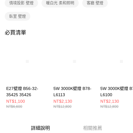
購買商品的店家。未經商家同意取消之訂單仍視為有效，需透過AFTEE先享
情境投影 壁燈
暖白光 柔和照明
客廳 壁燈
後付繳納相關費用。
※ 交易是否成功請以「AFTEE先享後付 」之結帳頁面顯示為準，若有關於
臥室 壁燈
是否繳費成功／繳費後需取消欲退款等相關疑問，請聯繫「AFTEE先享後付
客戶支援中心」
https://netprotections.freshdesk.com/support/home
必買清單
【注意事項】
１．透過由恩沛科技股份有限公司提供之「AFTEE先享後付」服務完成之交
易，需依本服務之必要範圍內提供個人資料，並將交易相關給付款項請求債
權轉讓予恩沛科技股份有限公司。
２．關於個人資料處理事宜，請瀏覽以下網址：
https://aftee.tw/terms/#terms3
３．未成年的使用者請事先徵得法定代理人或監護人之同意方可使用
「AFTEE先享後付」，若未經同意申辦者引起之損失，本公司不負相關責
任。
４．使用「AFTEE先享後付」時，將依據個別帳號之用戶狀況，依本公司即
時審查核予不同之上限額度；若仍有額度不足之情形，本公司將視審查結果
E27壁燈 B56-32-
5W 3000K壁燈 B78-
5W 3000K壁燈 B
請求用戶進行身份認證。
35425 35426
L6113
L6100
５．嚴禁一人註冊多個帳號或使用他人資訊註冊。若發現惡意使用之情形，
NT$1,100
NT$2,130
NT$2,130
恩沛科技股份有限公司將有權停止該用戶之使用額度並採取法律行動。
NT$6,600
NT$12,800
NT$12,800
詳細說明
相關推薦