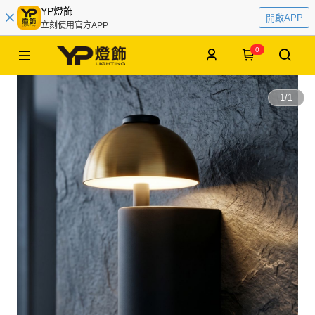
YP燈飾
開啟APP
立刻使用官方APP
0
1
/
1