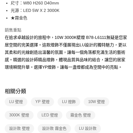
街口支付
尺寸：W80 H260 D40mm
光源：LED 5W X 2 3000K
悠遊付
★霧金色
Google Pay
銷售重點
全盈+PAY
在追求卓越設計的旅程中，10W 3000K壁燈 B78-L6111無疑是您家
居空間的完美選擇。這款燈飾不僅展現出LU設計的獨特魅力，更以
AFTEE先享後付
其柔和的光線創造出溫馨的氛圍，讓每一個角落都充滿生活的藝術
相關說明
感。精選的設計師精品燈飾，體現品質與品味的結合，讓您的居家
【關於「AFTEE先享後付」】
ATM付款
AFTEE先享後付是「在收到商品之後才付款」的支付方式。 讓您購物簡單
環境瞬間升華。選擇YP燈飾，讓每一盞燈都成為空間中的亮點。
便利好安心！
１．簡單：不需註冊會員、不需綁卡、不需儲值。
運送方式
２．便利：只要手機號碼，簡訊認證，即可結帳。
３．安心：先確認商品／服務後，再付款。
新竹貨運宅配
相關分類
每筆NT$180，滿NT$5,000(含以上)免運費
【「AFTEE先享後付」結帳流程】
LU 壁燈
YP 壁燈
LU 燈飾
10W 壁燈
１．於結帳方式選擇「AFTEE先享後付」後，將跳轉至「AFTEE先享後付」
結帳頁面，進行簡訊認證並確認金額後，即可完成結帳。
２．訂單成立數日內，您將收到繳費通知簡訊。
3000K 壁燈
LED 壁燈
霧金色 壁燈
３．收到繳費通知簡訊後14天內，點擊此簡訊中的連結，可透過四大超商／
ATM／網路銀行／等多元方式進行付款，方視為交易完成。
設計款 壁燈
設計款 霧金色
LU 設計款
※ 請注意：結帳手續完成當下不需立刻繳費，但若您需要取消訂單，請聯絡