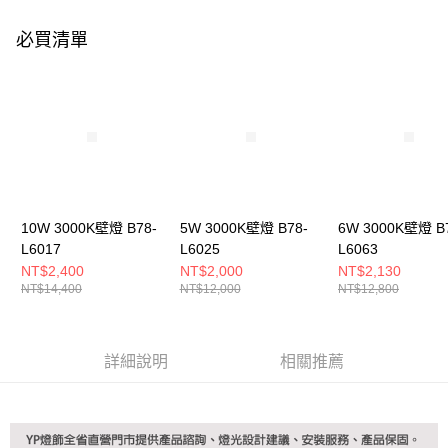
購買商品的店家。未經商家同意取消之訂單仍視為有效，需透過AFTEE先享
後付繳納相關費用。
必買清單
※ 交易是否成功請以「AFTEE先享後付 」之結帳頁面顯示為準，若有關於
是否繳費成功／繳費後需取消欲退款等相關疑問，請聯繫「AFTEE先享後付
客戶支援中心」
https://netprotections.freshdesk.com/support/home
【注意事項】
１．透過由恩沛科技股份有限公司提供之「AFTEE先享後付」服務完成之交
易，需依本服務之必要範圍內提供個人資料，並將交易相關給付款項請求債
權轉讓予恩沛科技股份有限公司。
２．關於個人資料處理事宜，請瀏覽以下網址：
https://aftee.tw/terms/#terms3
３．未成年的使用者請事先徵得法定代理人或監護人之同意方可使用
10W 3000K壁燈 B78-
5W 3000K壁燈 B78-
6W 3000K壁燈 B
「AFTEE先享後付」，若未經同意申辦者引起之損失，本公司不負相關責
L6017
L6025
L6063
任。
NT$2,400
NT$2,000
NT$2,130
４．使用「AFTEE先享後付」時，將依據個別帳號之用戶狀況，依本公司即
NT$14,400
NT$12,000
NT$12,800
時審查核予不同之上限額度；若仍有額度不足之情形，本公司將視審查結果
請求用戶進行身份認證。
５．嚴禁一人註冊多個帳號或使用他人資訊註冊。若發現惡意使用之情形，
恩沛科技股份有限公司將有權停止該用戶之使用額度並採取法律行動。
詳細說明
相關推薦