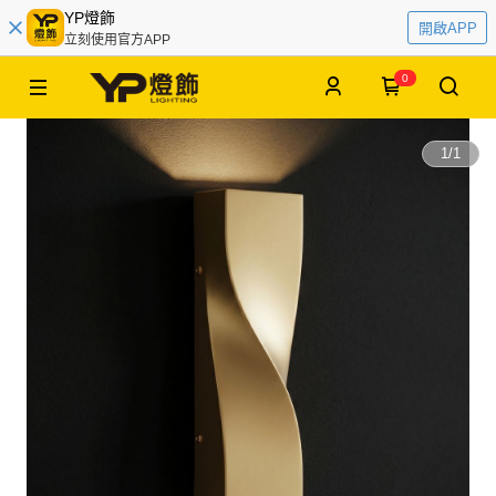
YP燈飾
開啟APP
立刻使用官方APP
0
1
/
1