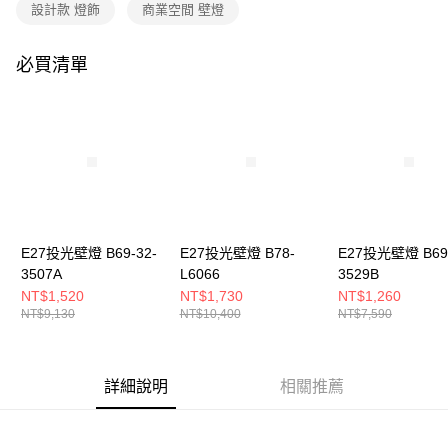
購買商品的店家。未經商家同意取消之訂單仍視為有效，需透過AFTEE先享
設計款 燈飾
商業空間 壁燈
後付繳納相關費用。
※ 交易是否成功請以「AFTEE先享後付 」之結帳頁面顯示為準，若有關於
是否繳費成功／繳費後需取消欲退款等相關疑問，請聯繫「AFTEE先享後付
必買清單
客戶支援中心」
https://netprotections.freshdesk.com/support/home
【注意事項】
１．透過由恩沛科技股份有限公司提供之「AFTEE先享後付」服務完成之交
易，需依本服務之必要範圍內提供個人資料，並將交易相關給付款項請求債
權轉讓予恩沛科技股份有限公司。
２．關於個人資料處理事宜，請瀏覽以下網址：
https://aftee.tw/terms/#terms3
３．未成年的使用者請事先徵得法定代理人或監護人之同意方可使用
「AFTEE先享後付」，若未經同意申辦者引起之損失，本公司不負相關責
E27投光壁燈 B69-32-
E27投光壁燈 B78-
E27投光壁燈 B69-
任。
3507A
L6066
3529B
４．使用「AFTEE先享後付」時，將依據個別帳號之用戶狀況，依本公司即
時審查核予不同之上限額度；若仍有額度不足之情形，本公司將視審查結果
NT$1,520
NT$1,730
NT$1,260
請求用戶進行身份認證。
NT$9,130
NT$10,400
NT$7,590
５．嚴禁一人註冊多個帳號或使用他人資訊註冊。若發現惡意使用之情形，
恩沛科技股份有限公司將有權停止該用戶之使用額度並採取法律行動。
詳細說明
相關推薦