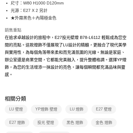
街口支付
尺寸：W80 H1000 D120mm
光源：E27 X 2 另計
悠遊付
★外霧黑色＋內陽極金色
Google Pay
銷售重點
全盈+PAY
在追求卓越設計的旅程中，E27投光壁燈 B78-L6112 輕鬆成為您空
間的亮點。這款燈飾不僅展現了LU設計的精髓，更融合了現代美學
AFTEE先享後付
與實用性，為每個角落帶來柔和而充滿氛圍的光線。無論是家庭、
相關說明
辦公室還是商業空間，它都能完美融入，提升整體格調。選擇YP燈
【關於「AFTEE先享後付」】
ATM付款
AFTEE先享後付是「在收到商品之後才付款」的支付方式。 讓您購物簡單
飾，為您的生活增添一抹設計的亮色，讓每個瞬間都充滿品味與靈
便利好安心！
感。
１．簡單：不需註冊會員、不需綁卡、不需儲值。
運送方式
２．便利：只要手機號碼，簡訊認證，即可結帳。
３．安心：先確認商品／服務後，再付款。
新竹貨運宅配
每筆NT$180，滿NT$5,000(含以上)免運費
【「AFTEE先享後付」結帳流程】
相關分類
１．於結帳方式選擇「AFTEE先享後付」後，將跳轉至「AFTEE先享後付」
結帳頁面，進行簡訊認證並確認金額後，即可完成結帳。
LU 壁燈
YP燈飾 壁燈
LU 燈飾
E27 壁燈
２．訂單成立數日內，您將收到繳費通知簡訊。
３．收到繳費通知簡訊後14天內，點擊此簡訊中的連結，可透過四大超商／
E27 燈飾
投光 壁燈
黑色 燈飾
金色 燈飾
ATM／網路銀行／等多元方式進行付款，方視為交易完成。
※ 請注意：結帳手續完成當下不需立刻繳費，但若您需要取消訂單，請聯絡