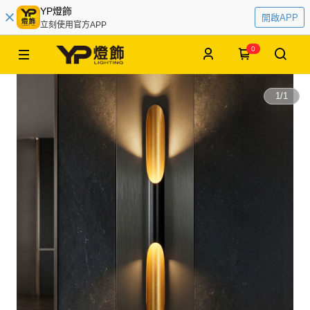
YP燈飾
開啟APP
立刻使用官方APP
0
1
/
1