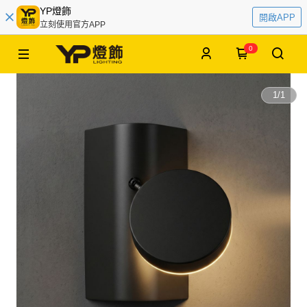
YP燈飾
開啟APP
立刻使用官方APP
0
1
/
1