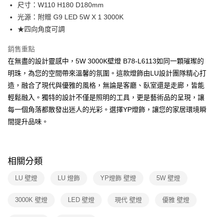
街口支付
尺寸：W110 H180 D180mm
光源：附贈 G9 LED 5W X 1 3000K
悠遊付
★四向角度可調
Google Pay
銷售重點
全盈+PAY
在無盡的設計靈感中，5W 3000K壁燈 B78-L6113如同一顆璀璨的
明珠，為您的空間帶來溫馨的氛圍。這款燈飾由LU設計團隊精心打
AFTEE先享後付
造，融合了現代與優雅的風格，無論是客廳、臥室還是走廊，皆能
相關說明
輕鬆融入。獨特的設計不僅是照明的工具，更是藝術品的呈現，讓
【關於「AFTEE先享後付」】
ATM付款
AFTEE先享後付是「在收到商品之後才付款」的支付方式。 讓您購物簡單
每一個角落都散發出迷人的光彩。選擇YP燈飾，讓您的家居環境瞬
便利好安心！
間提升品味。
１．簡單：不需註冊會員、不需綁卡、不需儲值。
運送方式
２．便利：只要手機號碼，簡訊認證，即可結帳。
３．安心：先確認商品／服務後，再付款。
新竹貨運宅配
每筆NT$180，滿NT$5,000(含以上)免運費
【「AFTEE先享後付」結帳流程】
相關分類
１．於結帳方式選擇「AFTEE先享後付」後，將跳轉至「AFTEE先享後付」
結帳頁面，進行簡訊認證並確認金額後，即可完成結帳。
LU 壁燈
LU 燈飾
YP燈飾 壁燈
5W 壁燈
２．訂單成立數日內，您將收到繳費通知簡訊。
３．收到繳費通知簡訊後14天內，點擊此簡訊中的連結，可透過四大超商／
3000K 壁燈
LED 壁燈
現代 壁燈
優雅 壁燈
ATM／網路銀行／等多元方式進行付款，方視為交易完成。
※ 請注意：結帳手續完成當下不需立刻繳費，但若您需要取消訂單，請聯絡