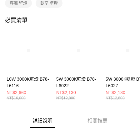
購買商品的店家。未經商家同意取消之訂單仍視為有效，需透過AFTEE先享
客廳 壁燈
臥室 壁燈
後付繳納相關費用。
※ 交易是否成功請以「AFTEE先享後付 」之結帳頁面顯示為準，若有關於
是否繳費成功／繳費後需取消欲退款等相關疑問，請聯繫「AFTEE先享後付
必買清單
客戶支援中心」
https://netprotections.freshdesk.com/support/home
【注意事項】
１．透過由恩沛科技股份有限公司提供之「AFTEE先享後付」服務完成之交
易，需依本服務之必要範圍內提供個人資料，並將交易相關給付款項請求債
權轉讓予恩沛科技股份有限公司。
２．關於個人資料處理事宜，請瀏覽以下網址：
https://aftee.tw/terms/#terms3
３．未成年的使用者請事先徵得法定代理人或監護人之同意方可使用
「AFTEE先享後付」，若未經同意申辦者引起之損失，本公司不負相關責
10W 3000K壁燈 B78-
5W 3000K壁燈 B78-
5W 3000K壁燈 B
任。
L6116
L6022
L6027
４．使用「AFTEE先享後付」時，將依據個別帳號之用戶狀況，依本公司即
時審查核予不同之上限額度；若仍有額度不足之情形，本公司將視審查結果
NT$2,660
NT$2,130
NT$2,130
請求用戶進行身份認證。
NT$16,000
NT$12,800
NT$12,800
５．嚴禁一人註冊多個帳號或使用他人資訊註冊。若發現惡意使用之情形，
恩沛科技股份有限公司將有權停止該用戶之使用額度並採取法律行動。
詳細說明
相關推薦