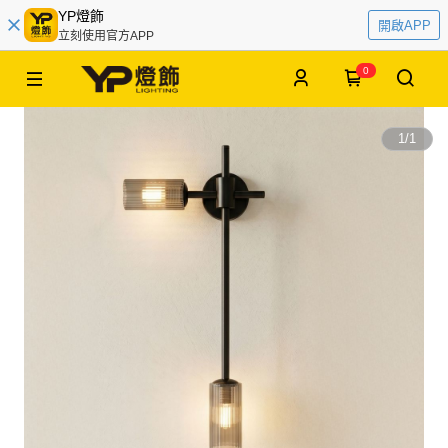
YP燈飾
開啟APP
立刻使用官方APP
0
1
/
1