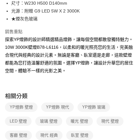
街口支付
尺寸：W230 H500 D140mm
光源：附贈 G9 LED 5W X 2 3000K
悠遊付
★煙灰色玻璃
Google Pay
銷售重點
全盈+PAY
探索YP燈飾的設計師精選精品燈飾，讓每個空間都散發獨特魅力。
10W 3000K壁燈B78-L6116，以柔和的暖光照亮您的生活，完美融
AFTEE先享後付
合現代與經典的設計元素。無論是客廳、臥室還是走廊，這款壁燈
相關說明
都能為您打造溫馨舒適的氛圍。選擇YP燈飾，讓設計升華您的居住
【關於「AFTEE先享後付」】
ATM付款
AFTEE先享後付是「在收到商品之後才付款」的支付方式。 讓您購物簡單
空間，體驗不一樣的光影之美。
便利好安心！
１．簡單：不需註冊會員、不需綁卡、不需儲值。
運送方式
２．便利：只要手機號碼，簡訊認證，即可結帳。
３．安心：先確認商品／服務後，再付款。
新竹貨運宅配
相關分類
每筆NT$180，滿NT$5,000(含以上)免運費
【「AFTEE先享後付」結帳流程】
YP燈飾 壁燈
YP燈飾 現代
YP燈飾 玻璃
１．於結帳方式選擇「AFTEE先享後付」後，將跳轉至「AFTEE先享後付」
結帳頁面，進行簡訊認證並確認金額後，即可完成結帳。
２．訂單成立數日內，您將收到繳費通知簡訊。
LED 壁燈
玻璃 壁燈
暖光 壁燈
現代 壁燈
３．收到繳費通知簡訊後14天內，點擊此簡訊中的連結，可透過四大超商／
ATM／網路銀行／等多元方式進行付款，方視為交易完成。
客廳 壁燈
現代 經典
臥室 壁燈
※ 請注意：結帳手續完成當下不需立刻繳費，但若您需要取消訂單，請聯絡