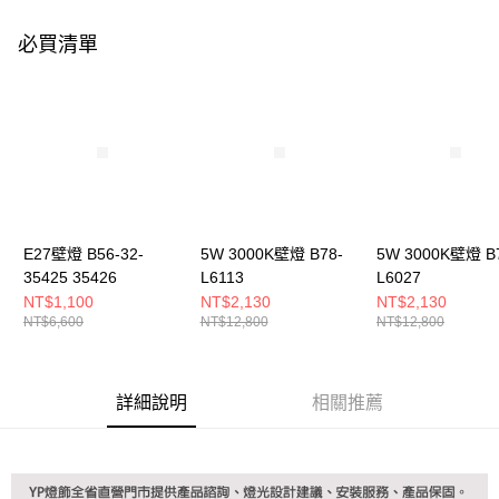
購買商品的店家。未經商家同意取消之訂單仍視為有效，需透過AFTEE先享
後付繳納相關費用。
必買清單
※ 交易是否成功請以「AFTEE先享後付 」之結帳頁面顯示為準，若有關於
是否繳費成功／繳費後需取消欲退款等相關疑問，請聯繫「AFTEE先享後付
客戶支援中心」
https://netprotections.freshdesk.com/support/home
【注意事項】
１．透過由恩沛科技股份有限公司提供之「AFTEE先享後付」服務完成之交
易，需依本服務之必要範圍內提供個人資料，並將交易相關給付款項請求債
權轉讓予恩沛科技股份有限公司。
２．關於個人資料處理事宜，請瀏覽以下網址：
https://aftee.tw/terms/#terms3
３．未成年的使用者請事先徵得法定代理人或監護人之同意方可使用
E27壁燈 B56-32-
5W 3000K壁燈 B78-
5W 3000K壁燈 B
「AFTEE先享後付」，若未經同意申辦者引起之損失，本公司不負相關責
35425 35426
L6113
L6027
任。
NT$1,100
NT$2,130
NT$2,130
４．使用「AFTEE先享後付」時，將依據個別帳號之用戶狀況，依本公司即
NT$6,600
NT$12,800
NT$12,800
時審查核予不同之上限額度；若仍有額度不足之情形，本公司將視審查結果
請求用戶進行身份認證。
５．嚴禁一人註冊多個帳號或使用他人資訊註冊。若發現惡意使用之情形，
恩沛科技股份有限公司將有權停止該用戶之使用額度並採取法律行動。
詳細說明
相關推薦