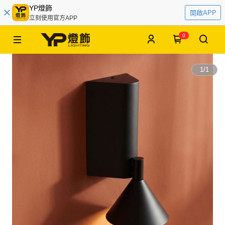
YP燈飾
開啟APP
立刻使用官方APP
0
1
/
1