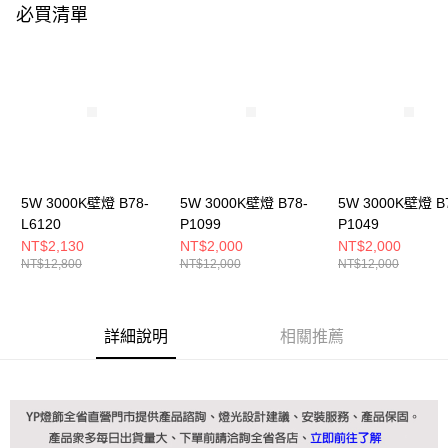
購買商品的店家。未經商家同意取消之訂單仍視為有效，需透過AFTEE先享
必買清單
後付繳納相關費用。
※ 交易是否成功請以「AFTEE先享後付 」之結帳頁面顯示為準，若有關於
是否繳費成功／繳費後需取消欲退款等相關疑問，請聯繫「AFTEE先享後付
客戶支援中心」
https://netprotections.freshdesk.com/support/home
【注意事項】
１．透過由恩沛科技股份有限公司提供之「AFTEE先享後付」服務完成之交
易，需依本服務之必要範圍內提供個人資料，並將交易相關給付款項請求債
權轉讓予恩沛科技股份有限公司。
２．關於個人資料處理事宜，請瀏覽以下網址：
5W 3000K壁燈 B78-
5W 3000K壁燈 B78-
5W 3000K壁燈 B
https://aftee.tw/terms/#terms3
３．未成年的使用者請事先徵得法定代理人或監護人之同意方可使用
L6120
P1099
P1049
「AFTEE先享後付」，若未經同意申辦者引起之損失，本公司不負相關責
NT$2,130
NT$2,000
NT$2,000
任。
NT$12,800
NT$12,000
NT$12,000
４．使用「AFTEE先享後付」時，將依據個別帳號之用戶狀況，依本公司即
時審查核予不同之上限額度；若仍有額度不足之情形，本公司將視審查結果
請求用戶進行身份認證。
５．嚴禁一人註冊多個帳號或使用他人資訊註冊。若發現惡意使用之情形，
詳細說明
相關推薦
恩沛科技股份有限公司將有權停止該用戶之使用額度並採取法律行動。