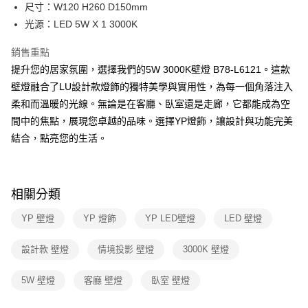
街口支付
尺寸：W120 H260 D150mm
光源：LED 5W X 1 3000K
悠遊付
銷售重點
Google Pay
提升您的居家氛圍，選擇我們的5W 3000K壁燈 B78-L6121。這款
全盈+PAY
壁燈融合了LU設計款燈飾的獨特美學與實用性，為每一個角落注入
柔和而溫暖的光線。無論是在客廳、臥室還是走廊，它都能成為空
AFTEE先享後付
間中的焦點，展現您卓越的品味。選擇YP燈飾，讓設計與功能完美
相關說明
結合，點亮您的生活。
【關於「AFTEE先享後付」】
ATM付款
AFTEE先享後付是「在收到商品之後才付款」的支付方式。 讓您購物簡單
便利好安心！
１．簡單：不需註冊會員、不需綁卡、不需儲值。
運送方式
２．便利：只要手機號碼，簡訊認證，即可結帳。
相關分類
３．安心：先確認商品／服務後，再付款。
新竹貨運宅配
YP 壁燈
YP 燈飾
YP LED壁燈
LED 壁燈
每筆NT$180，滿NT$5,000(含以上)免運費
【「AFTEE先享後付」結帳流程】
１．於結帳方式選擇「AFTEE先享後付」後，將跳轉至「AFTEE先享後付」
結帳頁面，進行簡訊認證並確認金額後，即可完成結帳。
設計款 壁燈
情境投影 壁燈
3000K 壁燈
２．訂單成立數日內，您將收到繳費通知簡訊。
３．收到繳費通知簡訊後14天內，點擊此簡訊中的連結，可透過四大超商／
5W 壁燈
客廳 壁燈
臥室 壁燈
ATM／網路銀行／等多元方式進行付款，方視為交易完成。
※ 請注意：結帳手續完成當下不需立刻繳費，但若您需要取消訂單，請聯絡