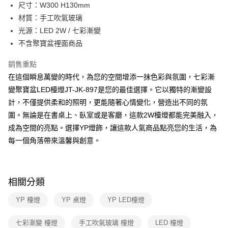
街口支付
尺寸：W300 H130mm
材質：手工吹氣玻璃
悠遊付
光源：LED 2W / 七彩漸變
Google Pay
不含聚寶盆裡面商品
全盈+PAY
銷售重點
在這個瞬息萬變的時代，為您的空間增添一抹色彩與氛圍，七彩漸
AFTEE先享後付
變聚寶盆LED檯燈JT-JK-897是您的最佳選擇。它以獨特的漸變設
相關說明
計，不僅提供柔和的照明，更能隨著心情變化，營造出不同的氛
【關於「AFTEE先享後付」】
ATM付款
AFTEE先享後付是「在收到商品之後才付款」的支付方式。 讓您購物簡單
圍。無論是在書桌上、臥室或是客廳，這款2W檯燈都能完美融入，
便利好安心！
成為空間的亮點。選擇YP燈飾，讓這款人氣商品點亮您的生活，為
１．簡單：不需註冊會員、不需綁卡、不需儲值。
運送方式
２．便利：只要手機號碼，簡訊認證，即可結帳。
每一個角落帶來溫馨與創意。
３．安心：先確認商品／服務後，再付款。
新竹貨運宅配
每筆NT$180，滿NT$5,000(含以上)免運費
【「AFTEE先享後付」結帳流程】
１．於結帳方式選擇「AFTEE先享後付」後，將跳轉至「AFTEE先享後付」
相關分類
結帳頁面，進行簡訊認證並確認金額後，即可完成結帳。
２．訂單成立數日內，您將收到繳費通知簡訊。
YP 檯燈
YP 桌燈
YP LED檯燈
３．收到繳費通知簡訊後14天內，點擊此簡訊中的連結，可透過四大超商／
ATM／網路銀行／等多元方式進行付款，方視為交易完成。
※ 請注意：結帳手續完成當下不需立刻繳費，但若您需要取消訂單，請聯絡
七彩漸變 檯燈
手工吹氣玻璃 檯燈
LED 檯燈