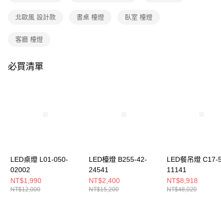
購買商品的店家。未經商家同意取消之訂單仍視為有效，需透過AFTEE先享
後付繳納相關費用。
北歐風 設計款
書桌 檯燈
臥室 檯燈
※ 交易是否成功請以「AFTEE先享後付 」之結帳頁面顯示為準，若有關於
是否繳費成功／繳費後需取消欲退款等相關疑問，請聯繫「AFTEE先享後付
客戶支援中心」
https://netprotections.freshdesk.com/support/home
客廳 檯燈
【注意事項】
１．透過由恩沛科技股份有限公司提供之「AFTEE先享後付」服務完成之交
必買清單
易，需依本服務之必要範圍內提供個人資料，並將交易相關給付款項請求債
權轉讓予恩沛科技股份有限公司。
２．關於個人資料處理事宜，請瀏覽以下網址：
https://aftee.tw/terms/#terms3
３．未成年的使用者請事先徵得法定代理人或監護人之同意方可使用
「AFTEE先享後付」，若未經同意申辦者引起之損失，本公司不負相關責
任。
４．使用「AFTEE先享後付」時，將依據個別帳號之用戶狀況，依本公司即
時審查核予不同之上限額度；若仍有額度不足之情形，本公司將視審查結果
請求用戶進行身份認證。
LED桌燈 L01-050-
LED檯燈 B255-42-
LED餐吊燈 C17-5
５．嚴禁一人註冊多個帳號或使用他人資訊註冊。若發現惡意使用之情形，
02002
24541
11141
恩沛科技股份有限公司將有權停止該用戶之使用額度並採取法律行動。
NT$1,990
NT$2,400
NT$8,918
NT$12,000
NT$15,200
NT$48,020