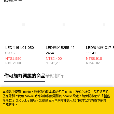
LED桌燈 L01-050-
LED檯燈 B255-42-
LED餐吊燈 C17-5
02002
24541
11141
NT$1,990
NT$2,400
NT$8,918
NT$12,000
NT$15,200
NT$48,020
你可能有興趣的商品
全站排行
本網站中使用 cookie，欲查詢有關本網站使用 cookie 方式之詳情，及若您不希
熱門標籤
望在電腦上使用 cookie 時應如何變更電腦的 cookie 設定，請參閱本網站「
隱私
權條款
」之 Cookie 聲明。您繼續使用本網站即表示您同意本公司得按本網站使
用條款之 Cookie 聲明使用 cookie。
了解更多 >