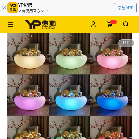
YP燈飾
開啟APP
立刻使用官方APP
0
1
/
11