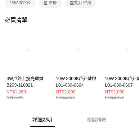
購買商品的店家。未經商家同意取消之訂單仍視為有效，需透過AFTEE先享
15W 3000K
鋁 壁燈
亞克力 壁燈
後付繳納相關費用。
※ 交易是否成功請以「AFTEE先享後付 」之結帳頁面顯示為準，若有關於
是否繳費成功／繳費後需取消欲退款等相關疑問，請聯繫「AFTEE先享後付
必買清單
客戶支援中心」
https://netprotections.freshdesk.com/support/home
【注意事項】
１．透過由恩沛科技股份有限公司提供之「AFTEE先享後付」服務完成之交
易，需依本服務之必要範圍內提供個人資料，並將交易相關給付款項請求債
權轉讓予恩沛科技股份有限公司。
２．關於個人資料處理事宜，請瀏覽以下網址：
https://aftee.tw/terms/#terms3
３．未成年的使用者請事先徵得法定代理人或監護人之同意方可使用
「AFTEE先享後付」，若未經同意申辦者引起之損失，本公司不負相關責
3W戶外上投光壁燈
10W 3000K戶外壁燈
10W 3000K戶外
任。
B209-110021
L01-030-0604
L01-030-0607
４．使用「AFTEE先享後付」時，將依據個別帳號之用戶狀況，依本公司即
時審查核予不同之上限額度；若仍有額度不足之情形，本公司將視審查結果
NT$1,260
NT$2,000
NT$2,000
請求用戶進行身份認證。
NT$7,600
NT$12,000
NT$12,000
５．嚴禁一人註冊多個帳號或使用他人資訊註冊。若發現惡意使用之情形，
恩沛科技股份有限公司將有權停止該用戶之使用額度並採取法律行動。
詳細說明
相關推薦