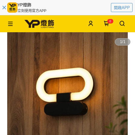
YP燈飾
開啟APP
立刻使用官方APP
0
1
/
1