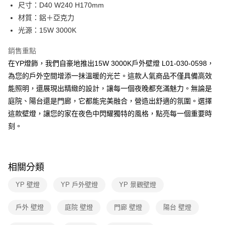
街口支付
尺寸：D40 W240 H170mm
材質：鋁＋亞克力
悠遊付
光源：15W 3000K
Google Pay
銷售重點
全盈+PAY
在YP燈飾，我們自豪地推出15W 3000K戶外壁燈 L01-030-0598，
為您的戶外空間增添一抹溫暖的光芒。這款人氣商品不僅具備高效
AFTEE先享後付
能照明，還展現出精緻的設計，讓每一個夜晚都充滿魅力。無論是
相關說明
庭院、陽台還是門廊，它都能完美融合，營造出舒適的氛圍。選擇
【關於「AFTEE先享後付」】
ATM付款
AFTEE先享後付是「在收到商品之後才付款」的支付方式。 讓您購物簡單
這款壁燈，讓您的家在夜色中閃耀獨特的風格，點亮每一個重要時
便利好安心！
刻。
１．簡單：不需註冊會員、不需綁卡、不需儲值。
運送方式
２．便利：只要手機號碼，簡訊認證，即可結帳。
３．安心：先確認商品／服務後，再付款。
新竹貨運宅配
每筆NT$180，滿NT$5,000(含以上)免運費
【「AFTEE先享後付」結帳流程】
相關分類
１．於結帳方式選擇「AFTEE先享後付」後，將跳轉至「AFTEE先享後付」
結帳頁面，進行簡訊認證並確認金額後，即可完成結帳。
YP 壁燈
YP 戶外壁燈
YP 景觀壁燈
２．訂單成立數日內，您將收到繳費通知簡訊。
３．收到繳費通知簡訊後14天內，點擊此簡訊中的連結，可透過四大超商／
戶外 壁燈
庭院 壁燈
門廊 壁燈
陽台 壁燈
ATM／網路銀行／等多元方式進行付款，方視為交易完成。
※ 請注意：結帳手續完成當下不需立刻繳費，但若您需要取消訂單，請聯絡