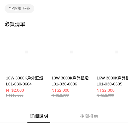
購買商品的店家。未經商家同意取消之訂單仍視為有效，需透過AFTEE先享
後付繳納相關費用。
YP燈飾 戶外
※ 交易是否成功請以「AFTEE先享後付 」之結帳頁面顯示為準，若有關於
是否繳費成功／繳費後需取消欲退款等相關疑問，請聯繫「AFTEE先享後付
客戶支援中心」
https://netprotections.freshdesk.com/support/home
必買清單
【注意事項】
１．透過由恩沛科技股份有限公司提供之「AFTEE先享後付」服務完成之交
易，需依本服務之必要範圍內提供個人資料，並將交易相關給付款項請求債
權轉讓予恩沛科技股份有限公司。
２．關於個人資料處理事宜，請瀏覽以下網址：
https://aftee.tw/terms/#terms3
３．未成年的使用者請事先徵得法定代理人或監護人之同意方可使用
「AFTEE先享後付」，若未經同意申辦者引起之損失，本公司不負相關責
任。
10W 3000K戶外壁燈
10W 3000K戶外壁燈
16W 3000K戶外
４．使用「AFTEE先享後付」時，將依據個別帳號之用戶狀況，依本公司即
時審查核予不同之上限額度；若仍有額度不足之情形，本公司將視審查結果
L01-030-0604
L01-030-0606
L01-030-0605
請求用戶進行身份認證。
NT$2,000
NT$2,000
NT$2,000
５．嚴禁一人註冊多個帳號或使用他人資訊註冊。若發現惡意使用之情形，
NT$12,000
NT$12,000
NT$12,000
恩沛科技股份有限公司將有權停止該用戶之使用額度並採取法律行動。
詳細說明
相關推薦