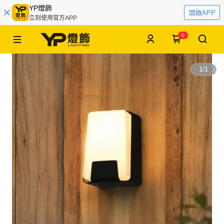
YP燈飾
開啟APP
立刻使用官方APP
0
1
/
1