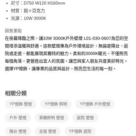
街口支付
尺寸：D750 W120 H160mm
材質：鋁＋亞克力
悠遊付
光源：10W 3000K
Google Pay
銷售重點
全盈+PAY
在夜幕降臨之際，讓10W 3000K戶外壁燈 L01-030-0607為您的空
間增添溫暖與舒適。這款壁燈專為戶外環境設計，無論是陽台、庭
AFTEE先享後付
院或走道，都能展現其獨特的魅力。柔和的3000K暖光，不僅照亮
相關說明
每個角落，更營造出宜人的氛圍，讓您與家人朋友共度美好時光。
【關於「AFTEE先享後付」】
ATM付款
AFTEE先享後付是「在收到商品之後才付款」的支付方式。 讓您購物簡單
選擇YP燈飾，讓專業的品質與設計，照亮您生活的每一刻。
便利好安心！
１．簡單：不需註冊會員、不需綁卡、不需儲值。
運送方式
２．便利：只要手機號碼，簡訊認證，即可結帳。
３．安心：先確認商品／服務後，再付款。
新竹貨運宅配
相關分類
每筆NT$180，滿NT$5,000(含以上)免運費
【「AFTEE先享後付」結帳流程】
YP燈飾 壁燈
YP燈飾 照明
YP燈飾 戶外壁燈
１．於結帳方式選擇「AFTEE先享後付」後，將跳轉至「AFTEE先享後付」
結帳頁面，進行簡訊認證並確認金額後，即可完成結帳。
２．訂單成立數日內，您將收到繳費通知簡訊。
戶外 壁燈
景觀照明 壁燈
庭院 壁燈
３．收到繳費通知簡訊後14天內，點擊此簡訊中的連結，可透過四大超商／
ATM／網路銀行／等多元方式進行付款，方視為交易完成。
陽台 壁燈
走道 壁燈
YP燈飾 庭院
※ 請注意：結帳手續完成當下不需立刻繳費，但若您需要取消訂單，請聯絡