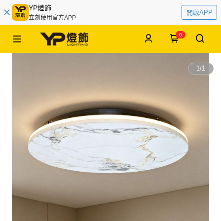
YP燈飾
開啟APP
立刻使用官方APP
0
1
/
1