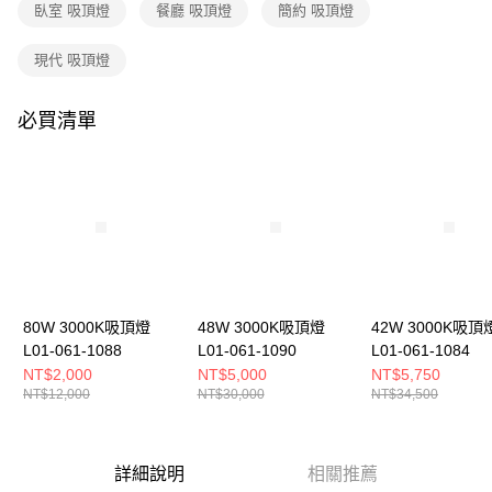
購買商品的店家。未經商家同意取消之訂單仍視為有效，需透過AFTEE先享
臥室 吸頂燈
餐廳 吸頂燈
簡約 吸頂燈
後付繳納相關費用。
※ 交易是否成功請以「AFTEE先享後付 」之結帳頁面顯示為準，若有關於
現代 吸頂燈
是否繳費成功／繳費後需取消欲退款等相關疑問，請聯繫「AFTEE先享後付
客戶支援中心」
https://netprotections.freshdesk.com/support/home
必買清單
【注意事項】
１．透過由恩沛科技股份有限公司提供之「AFTEE先享後付」服務完成之交
易，需依本服務之必要範圍內提供個人資料，並將交易相關給付款項請求債
權轉讓予恩沛科技股份有限公司。
２．關於個人資料處理事宜，請瀏覽以下網址：
https://aftee.tw/terms/#terms3
３．未成年的使用者請事先徵得法定代理人或監護人之同意方可使用
「AFTEE先享後付」，若未經同意申辦者引起之損失，本公司不負相關責
任。
４．使用「AFTEE先享後付」時，將依據個別帳號之用戶狀況，依本公司即
時審查核予不同之上限額度；若仍有額度不足之情形，本公司將視審查結果
80W 3000K吸頂燈
48W 3000K吸頂燈
42W 3000K吸頂
請求用戶進行身份認證。
L01-061-1088
L01-061-1090
L01-061-1084
５．嚴禁一人註冊多個帳號或使用他人資訊註冊。若發現惡意使用之情形，
NT$2,000
NT$5,000
NT$5,750
恩沛科技股份有限公司將有權停止該用戶之使用額度並採取法律行動。
NT$12,000
NT$30,000
NT$34,500
詳細說明
相關推薦