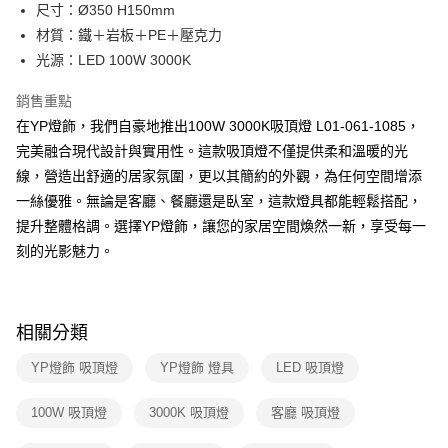
街口支付
尺寸：Ø350 H150mm
材質：鐵＋岩板＋PE＋壓克力
悠遊付
光源：LED 100W 3000K
Google Pay
銷售重點
全盈+PAY
在YP燈飾，我們自豪地推出100W 3000K吸頂燈 L01-061-1085，
完美融合現代設計與實用性。這款吸頂燈不僅提供柔和溫暖的光
AFTEE先享後付
線，營造出舒適的居家氛圍，更以其簡約的外觀，為任何空間增添
相關說明
一絲優雅。無論是客廳、餐廳還是臥室，這款燈具都能輕鬆搭配，
【關於「AFTEE先享後付」】
ATM付款
AFTEE先享後付是「在收到商品之後才付款」的支付方式。 讓您購物簡單
提升整體格調。選擇YP燈飾，讓您的家居空間煥然一新，享受每一
便利好安心！
刻的光影魅力。
１．簡單：不需註冊會員、不需綁卡、不需儲值。
運送方式
２．便利：只要手機號碼，簡訊認證，即可結帳。
３．安心：先確認商品／服務後，再付款。
新竹貨運宅配
每筆NT$180，滿NT$5,000(含以上)免運費
【「AFTEE先享後付」結帳流程】
相關分類
１．於結帳方式選擇「AFTEE先享後付」後，將跳轉至「AFTEE先享後付」
結帳頁面，進行簡訊認證並確認金額後，即可完成結帳。
YP燈飾 吸頂燈
YP燈飾 燈具
LED 吸頂燈
２．訂單成立數日內，您將收到繳費通知簡訊。
３．收到繳費通知簡訊後14天內，點擊此簡訊中的連結，可透過四大超商／
100W 吸頂燈
3000K 吸頂燈
客廳 吸頂燈
ATM／網路銀行／等多元方式進行付款，方視為交易完成。
※ 請注意：結帳手續完成當下不需立刻繳費，但若您需要取消訂單，請聯絡