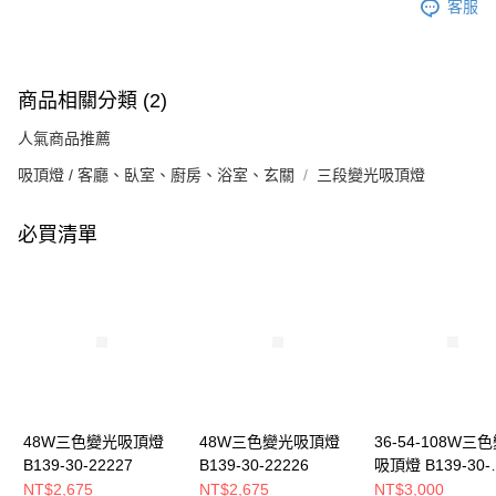
客服
商品相關分類 (2)
人氣商品推薦
吸頂燈 / 客廳、臥室、廚房、浴室、玄關
三段變光吸頂燈
必買清單
48W三色變光吸頂燈
48W三色變光吸頂燈
36-54-108W三
B139-30-22227
B139-30-22226
吸頂燈 B139-30-
22232A 22232B
NT$2,675
NT$2,675
NT$3,000