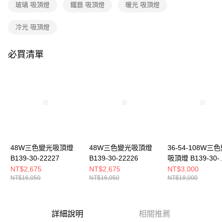
購買商品的店家。未經商家同意取消之訂單仍視為有效，需透過AFTEE先享
玻璃 吸頂燈
鐵藝 吸頂燈
暖光 吸頂燈
後付繳納相關費用。
※ 交易是否成功請以「AFTEE先享後付 」之結帳頁面顯示為準，若有關於
冷光 吸頂燈
是否繳費成功／繳費後需取消欲退款等相關疑問，請聯繫「AFTEE先享後付
客戶支援中心」
https://netprotections.freshdesk.com/support/home
必買清單
【注意事項】
１．透過由恩沛科技股份有限公司提供之「AFTEE先享後付」服務完成之交
易，需依本服務之必要範圍內提供個人資料，並將交易相關給付款項請求債
權轉讓予恩沛科技股份有限公司。
２．關於個人資料處理事宜，請瀏覽以下網址：
https://aftee.tw/terms/#terms3
３．未成年的使用者請事先徵得法定代理人或監護人之同意方可使用
「AFTEE先享後付」，若未經同意申辦者引起之損失，本公司不負相關責
任。
４．使用「AFTEE先享後付」時，將依據個別帳號之用戶狀況，依本公司即
時審查核予不同之上限額度；若仍有額度不足之情形，本公司將視審查結果
48W三色變光吸頂燈
48W三色變光吸頂燈
36-54-108W三
請求用戶進行身份認證。
B139-30-22227
B139-30-22226
吸頂燈 B139-30-
５．嚴禁一人註冊多個帳號或使用他人資訊註冊。若發現惡意使用之情形，
22232A 22232B
NT$2,675
NT$2,675
NT$3,000
恩沛科技股份有限公司將有權停止該用戶之使用額度並採取法律行動。
NT$16,050
NT$16,050
NT$18,000
22232C
詳細說明
相關推薦