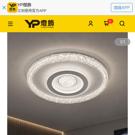
YP燈飾
開啟APP
立刻使用官方APP
0
1
/
1