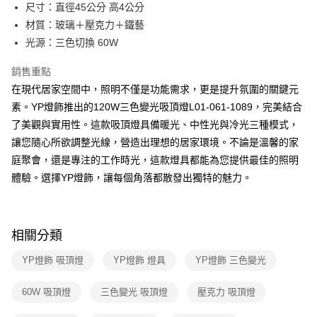
街口支付
尺寸：直徑45公分 高4公分
材質：玻璃＋壓克力＋鐵藝
悠遊付
光源：三色切換 60W
Google Pay
銷售重點
全盈+PAY
在現代居家空間中，照明不僅是功能需求，更是提升氛圍的關鍵元
素。YP燈飾推出的120W三色變光吸頂燈L01-061-1089，完美結合
AFTEE先享後付
了美觀與實用性。這款吸頂燈具備暖光、中性光與冷光三種模式，
相關說明
讓您隨心所欲調整光線，營造出理想的居家環境。不論是溫馨的家
【關於「AFTEE先享後付」】
ATM付款
AFTEE先享後付是「在收到商品之後才付款」的支付方式。 讓您購物簡單
庭聚會，還是專注的工作時光，這款燈具都能為您提供最佳的照明
便利好安心！
體驗。選擇YP燈飾，讓每個角落都散發出獨特的魅力。
１．簡單：不需註冊會員、不需綁卡、不需儲值。
運送方式
２．便利：只要手機號碼，簡訊認證，即可結帳。
３．安心：先確認商品／服務後，再付款。
新竹貨運宅配
每筆NT$180，滿NT$5,000(含以上)免運費
【「AFTEE先享後付」結帳流程】
相關分類
１．於結帳方式選擇「AFTEE先享後付」後，將跳轉至「AFTEE先享後付」
結帳頁面，進行簡訊認證並確認金額後，即可完成結帳。
YP燈飾 吸頂燈
YP燈飾 燈具
YP燈飾 三色變光
２．訂單成立數日內，您將收到繳費通知簡訊。
３．收到繳費通知簡訊後14天內，點擊此簡訊中的連結，可透過四大超商／
60W 吸頂燈
三色變光 吸頂燈
壓克力 吸頂燈
ATM／網路銀行／等多元方式進行付款，方視為交易完成。
※ 請注意：結帳手續完成當下不需立刻繳費，但若您需要取消訂單，請聯絡