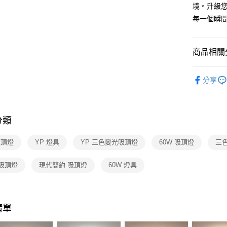
【關於「A
境。升級
ATM付款
AFTEE
每一個瞬
便利好安
１．簡單
２．便利
運送方式
３．安心
商品相關分
新竹貨運
【「AFT
人氣商品
每筆NT$1
１．於結帳
分享
付」結帳
吸頂燈 /
２．訂單
３．收到繳
／ATM／
分類
※ 請注意
絡購買商品
先享後付
吸頂燈
YP 燈具
YP 三色變光吸頂燈
60W 吸頂燈
三
※ 交易是
是否繳費成
 吸頂燈
現代簡約 吸頂燈
60W 燈具
付客戶支
【注意事
１．透過由
交易，需
清單
求債權轉
２．關於