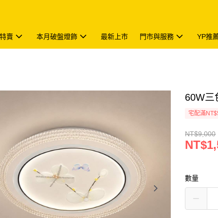
特賣
本月破盤燈飾
最新上市
門市與服務
YP推
60W三
宅配滿NT$
NT$9,000
NT$1,
數量