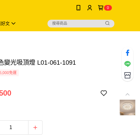
0
薦好文
色變光吸頂燈 L01-061-1091
5,000免運
500