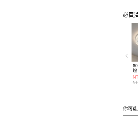
必買
6
燈 
NT
NT
你可能