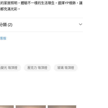
FTEE先享後付」】
您的家居照明，體驗不一樣的生活理念，選擇YP燈飾，讓
先享後付是「在收到商品之後才付款」的支付方式。 讓您購物簡單
間都充滿光彩。
心！
：不需註冊會員、不需綁卡、不需儲值。
：只要手機號碼，簡訊認證，即可結帳。
：先確認商品／服務後，再付款。
類 (2)
宅配
EE先享後付」結帳流程】
推薦
80，滿NT$5,000(含以上)免運費
方式選擇「AFTEE先享後付」後，將跳轉至「AFTEE先享後
客服
頁面，進行簡訊認證並確認金額後，即可完成結帳。
 客廳、臥室、廚房、浴室、玄關
三段變光吸頂燈
成立數日內，您將收到繳費通知簡訊。
費通知簡訊後14天內，點擊此簡訊中的連結，可透過四大超商
網路銀行／等多元方式進行付款，方視為交易完成。
：結帳手續完成當下不需立刻繳費，但若您需要取消訂單，請聯
的店家。未經商家同意取消之訂單仍視為有效，需透過AFTEE
繳納相關費用。
色變光 吸頂燈
壓克力 吸頂燈
玻璃 吸頂燈
否成功請以「AFTEE先享後付 」之結帳頁面顯示為準，若有關於
功／繳費後需取消欲退款等相關疑問，請聯繫「AFTEE先享後
援中心」
https://netprotections.freshdesk.com/support/home
項】
恩沛科技股份有限公司提供之「AFTEE先享後付」服務完成之
依本服務之必要範圍內提供個人資料，並將交易相關給付款項請
讓予恩沛科技股份有限公司。
個人資料處理事宜，請瀏覽以下網址：