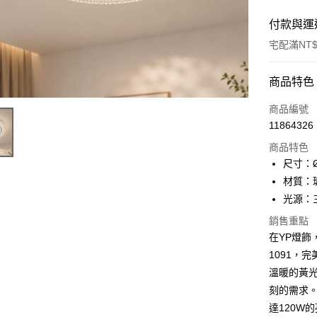
付款與運
宅配滿NT$
付款方式
商品特色
信用卡一
商品編號
11864326
LINE Pay
商品特色
Apple Pay
尺寸：Ø
材質：
街口支付
光源：
悠遊付
銷售重點
在YP燈飾，
Google Pa
1091，
全盈+PAY
溫暖的黃
AFTEE先
刻的需求
相關說明
達120W