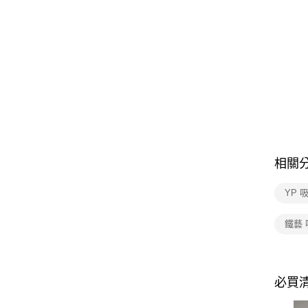
相關
YP 
鐵藝
必買