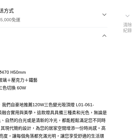
送方式
5,000免運
清除
紀錄
次付款
470 H50mm
玻璃＋壓克力＋鐵藝
三色切換 60W
我們自豪地推薦120W三色變光吸頂燈 L01-061-
y
完美融合實用與美學。這款燈具具備三種柔和光色，無論是
光、自然的白光或是清新的冷光，都能輕鬆滿足您不同時
享後付
。其現代簡約設計，為您的居家空間增添一份時尚感。高
的亮度，讓每個角落都充滿光明，讓您享受舒適的生活環