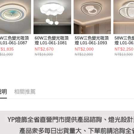
https://aft
３．未成
「AFTE
任。
４．使用「
即時審查
結果請求
0W三色變光吸頂
60W三色變光吸頂
55W三色變光吸頂
58W三色
５．嚴禁
L01-061-1087
燈 L01-061-1081
燈 L01-061-1093
燈 L01-06
形，恩沛
$1,835
NT$2,670
NT$2,000
NT$2,250
動。
$11,000
NT$16,000
NT$12,000
NT$13,500
說明
相關推薦