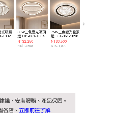
ee.tw/terms/#terms3
年的使用者請事先徵得法定代理人或監護人之同意方可使用
E先享後付」，若未經同意申辦者引起之損失，本公司不負相關責
AFTEE先享後付」時，將依據個別帳號之用戶狀況，依本公司
核予不同之上限額度；若仍有額度不足之情形，本公司將視審查
用戶進行身份認證。
變光吸頂
50W三色變光吸頂
75W三色變光吸頂
60W三色變光吸
一人註冊多個帳號或使用他人資訊註冊。若發現惡意使用之情
1-1092
燈 L01-061-1094
燈 L01-061-1098
燈 L01-061-1089
科技股份有限公司將有權停止該用戶之使用額度並採取法律行
NT$2,250
NT$3,500
NT$1,330
NT$13,500
NT$21,000
NT$8,000