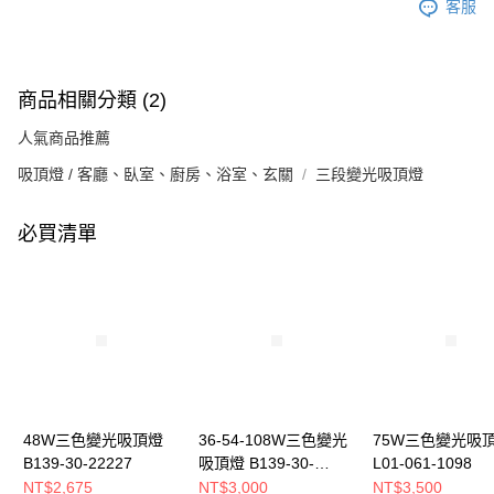
客服
商品相關分類 (2)
人氣商品推薦
吸頂燈 / 客廳、臥室、廚房、浴室、玄關
三段變光吸頂燈
必買清單
48W三色變光吸頂燈
36-54-108W三色變光
75W三色變光吸
B139-30-22227
吸頂燈 B139-30-
L01-061-1098
22232A 22232B
NT$2,675
NT$3,000
NT$3,500