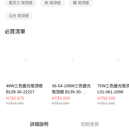
購買商品的店家。未經商家同意取消之訂單仍視為有效，需透過AFTEE先享
壓克力 吸頂燈
鋁 吸頂燈
鐵 吸頂燈
後付繳納相關費用。
※ 交易是否成功請以「AFTEE先享後付 」之結帳頁面顯示為準，若有關於
白光 吸頂燈
是否繳費成功／繳費後需取消欲退款等相關疑問，請聯繫「AFTEE先享後付
客戶支援中心」
https://netprotections.freshdesk.com/support/home
必買清單
【注意事項】
１．透過由恩沛科技股份有限公司提供之「AFTEE先享後付」服務完成之交
易，需依本服務之必要範圍內提供個人資料，並將交易相關給付款項請求債
權轉讓予恩沛科技股份有限公司。
２．關於個人資料處理事宜，請瀏覽以下網址：
https://aftee.tw/terms/#terms3
３．未成年的使用者請事先徵得法定代理人或監護人之同意方可使用
「AFTEE先享後付」，若未經同意申辦者引起之損失，本公司不負相關責
任。
４．使用「AFTEE先享後付」時，將依據個別帳號之用戶狀況，依本公司即
時審查核予不同之上限額度；若仍有額度不足之情形，本公司將視審查結果
48W三色變光吸頂燈
36-54-108W三色變光
75W三色變光吸
請求用戶進行身份認證。
B139-30-22227
吸頂燈 B139-30-
L01-061-1098
５．嚴禁一人註冊多個帳號或使用他人資訊註冊。若發現惡意使用之情形，
22232A 22232B
NT$2,675
NT$3,000
NT$3,500
恩沛科技股份有限公司將有權停止該用戶之使用額度並採取法律行動。
NT$16,050
NT$18,000
NT$21,000
22232C
詳細說明
相關推薦