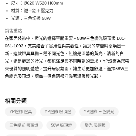
街口支付
尺寸：Ø620 W520 H60mm
材質：鐵＋鋁＋壓克力
悠遊付
光源：三色切換 58W
Google Pay
銷售重點
全盈+PAY
在家居裝飾中，燈光的選擇至關重要。58W三色變光吸頂燈 L01-
061-1092，完美結合了實用性與美觀性，讓您的空間瞬間煥然一
AFTEE先享後付
新。這款燈具具備三種不同光色，無論是溫馨的黃光、清新的白
相關說明
光，還是靜謐的冷光，都能滿足您不同時刻的需求。YP燈飾為您帶
【關於「AFTEE先享後付」】
ATM付款
AFTEE先享後付是「在收到商品之後才付款」的支付方式。 讓您購物簡單
來優質的照明體驗，提升居家氛圍，讓生活更加舒適。選擇58W三
便利好安心！
色變光吸頂燈，讓每一個角落都洋溢著溫暖與光彩。
１．簡單：不需註冊會員、不需綁卡、不需儲值。
運送方式
２．便利：只要手機號碼，簡訊認證，即可結帳。
３．安心：先確認商品／服務後，再付款。
新竹貨運宅配
每筆NT$180，滿NT$5,000(含以上)免運費
【「AFTEE先享後付」結帳流程】
相關分類
１．於結帳方式選擇「AFTEE先享後付」後，將跳轉至「AFTEE先享後付」
結帳頁面，進行簡訊認證並確認金額後，即可完成結帳。
YP燈飾 燈具
YP燈飾 吸頂燈
YP燈飾 三色變光
２．訂單成立數日內，您將收到繳費通知簡訊。
３．收到繳費通知簡訊後14天內，點擊此簡訊中的連結，可透過四大超商／
三色變光 吸頂燈
58W 吸頂燈
變光 吸頂燈
ATM／網路銀行／等多元方式進行付款，方視為交易完成。
※ 請注意：結帳手續完成當下不需立刻繳費，但若您需要取消訂單，請聯絡