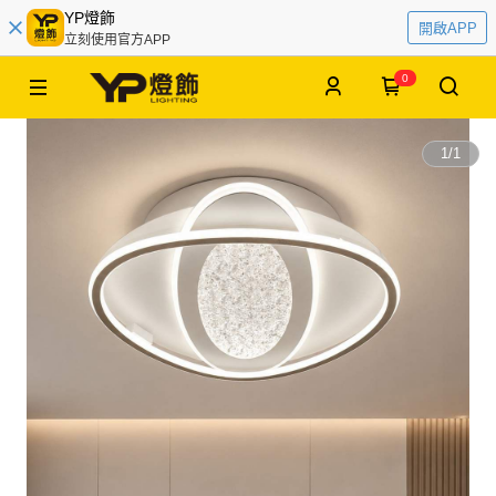
YP燈飾
開啟APP
立刻使用官方APP
0
1
/
1