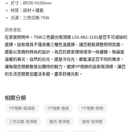
街口支付
尺寸：Ø530 H100mm
材質：鋁材＋鐵藝
悠遊付
光源：三色切換 75W
Google Pay
銷售重點
全盈+PAY
在家居照明中，75W三色變光吸頂燈 L01-061-1101是您不可或缺的
選擇。這款燈具不僅具備三種色溫選擇，讓您輕鬆調整照明氛圍，
AFTEE先享後付
還能以其簡約時尚的設計，為您的居家環境增添一絲優雅。無論是
相關說明
溫暖的黃光、自然的白光，還是冷白光，都能滿足您不同的需求，
【關於「AFTEE先享後付」】
ATM付款
AFTEE先享後付是「在收到商品之後才付款」的支付方式。 讓您購物簡單
讓每個空間都散發出獨特的魅力。選擇YP燈飾的這款吸頂燈，讓您
便利好安心！
的生活空間更加靈活多變，盡享舒適光影。
１．簡單：不需註冊會員、不需綁卡、不需儲值。
運送方式
２．便利：只要手機號碼，簡訊認證，即可結帳。
３．安心：先確認商品／服務後，再付款。
新竹貨運宅配
每筆NT$180，滿NT$5,000(含以上)免運費
【「AFTEE先享後付」結帳流程】
相關分類
１．於結帳方式選擇「AFTEE先享後付」後，將跳轉至「AFTEE先享後付」
結帳頁面，進行簡訊認證並確認金額後，即可完成結帳。
YP燈飾 吸頂燈
YP燈飾 燈具
YP燈飾 照明
２．訂單成立數日內，您將收到繳費通知簡訊。
３．收到繳費通知簡訊後14天內，點擊此簡訊中的連結，可透過四大超商／
三色切換 吸頂燈
變光 吸頂燈
鋁材 吸頂燈
ATM／網路銀行／等多元方式進行付款，方視為交易完成。
※ 請注意：結帳手續完成當下不需立刻繳費，但若您需要取消訂單，請聯絡