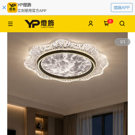
YP燈飾
開啟APP
立刻使用官方APP
0
1
/
1