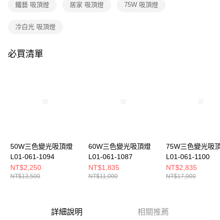
購買商品的店家。未經商家同意取消之訂單仍視為有效，需透過AFTEE先享
鐵藝 吸頂燈
居家 吸頂燈
75W 吸頂燈
後付繳納相關費用。
※ 交易是否成功請以「AFTEE先享後付 」之結帳頁面顯示為準，若有關於
冷白光 吸頂燈
是否繳費成功／繳費後需取消欲退款等相關疑問，請聯繫「AFTEE先享後付
客戶支援中心」
https://netprotections.freshdesk.com/support/home
必買清單
【注意事項】
１．透過由恩沛科技股份有限公司提供之「AFTEE先享後付」服務完成之交
易，需依本服務之必要範圍內提供個人資料，並將交易相關給付款項請求債
權轉讓予恩沛科技股份有限公司。
２．關於個人資料處理事宜，請瀏覽以下網址：
https://aftee.tw/terms/#terms3
３．未成年的使用者請事先徵得法定代理人或監護人之同意方可使用
「AFTEE先享後付」，若未經同意申辦者引起之損失，本公司不負相關責
任。
４．使用「AFTEE先享後付」時，將依據個別帳號之用戶狀況，依本公司即
時審查核予不同之上限額度；若仍有額度不足之情形，本公司將視審查結果
50W三色變光吸頂燈
60W三色變光吸頂燈
75W三色變光吸
請求用戶進行身份認證。
L01-061-1094
L01-061-1087
L01-061-1100
５．嚴禁一人註冊多個帳號或使用他人資訊註冊。若發現惡意使用之情形，
NT$2,250
NT$1,835
NT$2,835
恩沛科技股份有限公司將有權停止該用戶之使用額度並採取法律行動。
NT$13,500
NT$11,000
NT$17,000
詳細說明
相關推薦