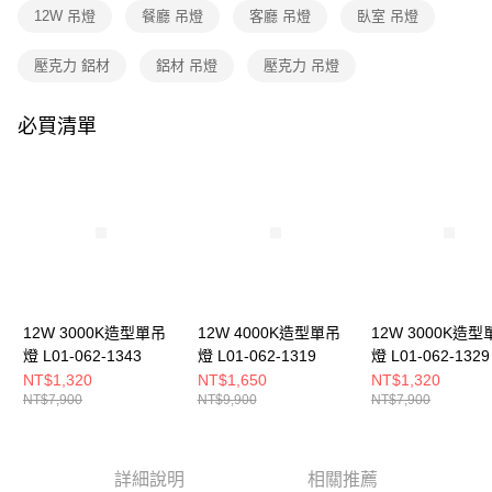
購買商品的店家。未經商家同意取消之訂單仍視為有效，需透過AFTEE先享
12W 吊燈
餐廳 吊燈
客廳 吊燈
臥室 吊燈
後付繳納相關費用。
※ 交易是否成功請以「AFTEE先享後付 」之結帳頁面顯示為準，若有關於
是否繳費成功／繳費後需取消欲退款等相關疑問，請聯繫「AFTEE先享後付
壓克力 鋁材
鋁材 吊燈
壓克力 吊燈
客戶支援中心」
https://netprotections.freshdesk.com/support/home
必買清單
【注意事項】
１．透過由恩沛科技股份有限公司提供之「AFTEE先享後付」服務完成之交
易，需依本服務之必要範圍內提供個人資料，並將交易相關給付款項請求債
權轉讓予恩沛科技股份有限公司。
２．關於個人資料處理事宜，請瀏覽以下網址：
https://aftee.tw/terms/#terms3
３．未成年的使用者請事先徵得法定代理人或監護人之同意方可使用
「AFTEE先享後付」，若未經同意申辦者引起之損失，本公司不負相關責
任。
４．使用「AFTEE先享後付」時，將依據個別帳號之用戶狀況，依本公司即
時審查核予不同之上限額度；若仍有額度不足之情形，本公司將視審查結果
12W 3000K造型單吊
12W 4000K造型單吊
12W 3000K造型
請求用戶進行身份認證。
燈 L01-062-1343
燈 L01-062-1319
燈 L01-062-1329
５．嚴禁一人註冊多個帳號或使用他人資訊註冊。若發現惡意使用之情形，
NT$1,320
NT$1,650
NT$1,320
恩沛科技股份有限公司將有權停止該用戶之使用額度並採取法律行動。
NT$7,900
NT$9,900
NT$7,900
詳細說明
相關推薦