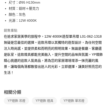
街口支付
尺寸：Ø95 H130mm
材質：鋁材＋壓克力
悠遊付
顏色：灰色
Google Pay
光源：12W 4000K
全盈+PAY
銷售重點
在追求家居美學的旅程中，12W 4000K造型單吊燈 L01-062-1318
AFTEE先享後付
無疑是您最佳的選擇。這款吊燈以其獨特的造型設計，為任何空間
相關說明
注入時尚感，並提供柔和而明亮的照明效果。無論是餐廳、客廳還
【關於「AFTEE先享後付」】
ATM付款
AFTEE先享後付是「在收到商品之後才付款」的支付方式。 讓您購物簡單
是臥室，這款燈具都能完美融入，提升空間的品味與氛圍。YP燈飾
便利好安心！
精心挑選的這款人氣商品，將為您的家居環境增添一抹亮麗的風
１．簡單：不需註冊會員、不需綁卡、不需儲值。
運送方式
２．便利：只要手機號碼，簡訊認證，即可結帳。
景，讓每個角落都散發出迷人的光彩。立即選擇，讓美好照亮您的
３．安心：先確認商品／服務後，再付款。
新竹貨運宅配
生活！
每筆NT$180，滿NT$5,000(含以上)免運費
【「AFTEE先享後付」結帳流程】
１．於結帳方式選擇「AFTEE先享後付」後，將跳轉至「AFTEE先享後付」
結帳頁面，進行簡訊認證並確認金額後，即可完成結帳。
相關分類
２．訂單成立數日內，您將收到繳費通知簡訊。
３．收到繳費通知簡訊後14天內，點擊此簡訊中的連結，可透過四大超商／
ATM／網路銀行／等多元方式進行付款，方視為交易完成。
YP燈飾 吊燈
YP燈飾 燈具
YP燈飾 單吊燈
※ 請注意：結帳手續完成當下不需立刻繳費，但若您需要取消訂單，請聯絡