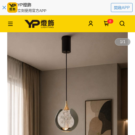
YP燈飾
開啟APP
立刻使用官方APP
0
1
/
1