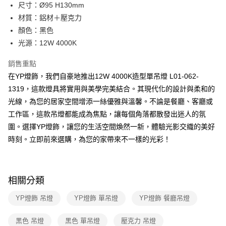
街口支付
尺寸：Ø95 H130mm
材質：鋁材＋壓克力
悠遊付
顏色：黑色
Google Pay
光源：12W 4000K
全盈+PAY
銷售重點
在YP燈飾，我們自豪地推出12W 4000K造型單吊燈 L01-062-
AFTEE先享後付
1319，這款燈具將實用與美學完美結合。其現代化的設計與柔和的
相關說明
光線，為您的居家空間增添一絲優雅與溫馨。不論是餐廳、客廳或
【關於「AFTEE先享後付」】
ATM付款
AFTEE先享後付是「在收到商品之後才付款」的支付方式。 讓您購物簡單
工作區，這款吊燈都能成為焦點，讓每個角落都散發出迷人的氛
便利好安心！
圍。選擇YP燈飾，讓您的生活空間煥然一新，體驗光影交織的美好
１．簡單：不需註冊會員、不需綁卡、不需儲值。
運送方式
２．便利：只要手機號碼，簡訊認證，即可結帳。
時刻。立即前來選購，為您的家帶來不一樣的光彩！
３．安心：先確認商品／服務後，再付款。
新竹貨運宅配
每筆NT$180，滿NT$5,000(含以上)免運費
【「AFTEE先享後付」結帳流程】
１．於結帳方式選擇「AFTEE先享後付」後，將跳轉至「AFTEE先享後付」
相關分類
結帳頁面，進行簡訊認證並確認金額後，即可完成結帳。
２．訂單成立數日內，您將收到繳費通知簡訊。
YP燈飾 吊燈
YP燈飾 單吊燈
YP燈飾 餐廳吊燈
３．收到繳費通知簡訊後14天內，點擊此簡訊中的連結，可透過四大超商／
ATM／網路銀行／等多元方式進行付款，方視為交易完成。
※ 請注意：結帳手續完成當下不需立刻繳費，但若您需要取消訂單，請聯絡
黑色 吊燈
黑色 單吊燈
壓克力 吊燈