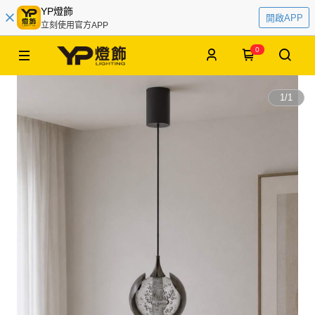
YP燈飾
開啟APP
立刻使用官方APP
0
1
/
1