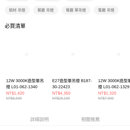
購買商品的店家。未經商家同意取消之訂單仍視為有效，需透過AFTEE先享
後付繳納相關費用。
鋁材 吊燈
餐廳 吊燈
餐廳 單吊燈
客廳 吊燈
※ 交易是否成功請以「AFTEE先享後付 」之結帳頁面顯示為準，若有關於
是否繳費成功／繳費後需取消欲退款等相關疑問，請聯繫「AFTEE先享後付
客戶支援中心」
https://netprotections.freshdesk.com/support/home
必買清單
【注意事項】
１．透過由恩沛科技股份有限公司提供之「AFTEE先享後付」服務完成之交
易，需依本服務之必要範圍內提供個人資料，並將交易相關給付款項請求債
權轉讓予恩沛科技股份有限公司。
２．關於個人資料處理事宜，請瀏覽以下網址：
https://aftee.tw/terms/#terms3
３．未成年的使用者請事先徵得法定代理人或監護人之同意方可使用
「AFTEE先享後付」，若未經同意申辦者引起之損失，本公司不負相關責
任。
４．使用「AFTEE先享後付」時，將依據個別帳號之用戶狀況，依本公司即
12W 3000K造型單吊
E27造型單吊燈 B187-
12W 3000K造型
時審查核予不同之上限額度；若仍有額度不足之情形，本公司將視審查結果
燈 L01-062-1340
30-22423
燈 L01-062-1329
請求用戶進行身份認證。
NT$1,420
NT$4,350
NT$1,320
５．嚴禁一人註冊多個帳號或使用他人資訊註冊。若發現惡意使用之情形，
NT$8,500
NT$26,100
NT$7,900
恩沛科技股份有限公司將有權停止該用戶之使用額度並採取法律行動。
詳細說明
相關推薦