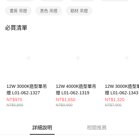
購買商品的店家。未經商家同意取消之訂單仍視為有效，需透過AFTEE先享
後付繳納相關費用。
書房 吊燈
黑色 吊燈
鋁材 吊燈
※ 交易是否成功請以「AFTEE先享後付 」之結帳頁面顯示為準，若有關於
是否繳費成功／繳費後需取消欲退款等相關疑問，請聯繫「AFTEE先享後付
客戶支援中心」
https://netprotections.freshdesk.com/support/home
必買清單
【注意事項】
１．透過由恩沛科技股份有限公司提供之「AFTEE先享後付」服務完成之交
易，需依本服務之必要範圍內提供個人資料，並將交易相關給付款項請求債
權轉讓予恩沛科技股份有限公司。
２．關於個人資料處理事宜，請瀏覽以下網址：
https://aftee.tw/terms/#terms3
３．未成年的使用者請事先徵得法定代理人或監護人之同意方可使用
「AFTEE先享後付」，若未經同意申辦者引起之損失，本公司不負相關責
任。
４．使用「AFTEE先享後付」時，將依據個別帳號之用戶狀況，依本公司即
12W 3000K造型單吊
12W 4000K造型單吊
12W 3000K造型
時審查核予不同之上限額度；若仍有額度不足之情形，本公司將視審查結果
燈 L01-062-1327
燈 L01-062-1319
燈 L01-062-1343
請求用戶進行身份認證。
NT$970
NT$1,650
NT$1,320
５．嚴禁一人註冊多個帳號或使用他人資訊註冊。若發現惡意使用之情形，
NT$5,800
NT$9,900
NT$7,900
恩沛科技股份有限公司將有權停止該用戶之使用額度並採取法律行動。
詳細說明
相關推薦