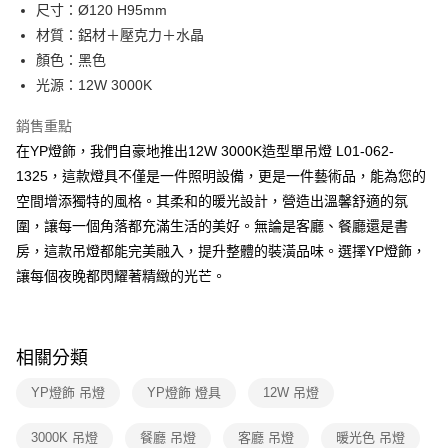
街口支付
尺寸：Ø120 H95mm
材質：鋁材＋壓克力＋水晶
悠遊付
顏色：黑色
Google Pay
光源：12W 3000K
全盈+PAY
銷售重點
在YP燈飾，我們自豪地推出12W 3000K造型單吊燈 L01-062-
AFTEE先享後付
1325，這款燈具不僅是一件照明設備，更是一件藝術品，能為您的
相關說明
空間增添獨特的風格。其柔和的暖光設計，營造出溫馨舒適的氛
【關於「AFTEE先享後付」】
ATM付款
AFTEE先享後付是「在收到商品之後才付款」的支付方式。 讓您購物簡單
圍，讓每一個角落都充滿生活的美好。無論是客廳、餐廳還是書
便利好安心！
房，這款吊燈都能完美融入，提升整體的裝潢品味。選擇YP燈飾，
１．簡單：不需註冊會員、不需綁卡、不需儲值。
運送方式
２．便利：只要手機號碼，簡訊認證，即可結帳。
讓每個夜晚都閃耀著精緻的光芒。
３．安心：先確認商品／服務後，再付款。
新竹貨運宅配
每筆NT$180，滿NT$5,000(含以上)免運費
【「AFTEE先享後付」結帳流程】
１．於結帳方式選擇「AFTEE先享後付」後，將跳轉至「AFTEE先享後付」
相關分類
結帳頁面，進行簡訊認證並確認金額後，即可完成結帳。
２．訂單成立數日內，您將收到繳費通知簡訊。
YP燈飾 吊燈
YP燈飾 燈具
12W 吊燈
３．收到繳費通知簡訊後14天內，點擊此簡訊中的連結，可透過四大超商／
ATM／網路銀行／等多元方式進行付款，方視為交易完成。
※ 請注意：結帳手續完成當下不需立刻繳費，但若您需要取消訂單，請聯絡
3000K 吊燈
餐廳 吊燈
客廳 吊燈
暖光色 吊燈