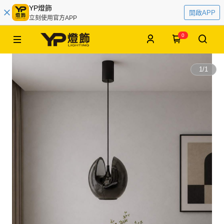
YP燈飾
開啟APP
立刻使用官方APP
0
1
/
1