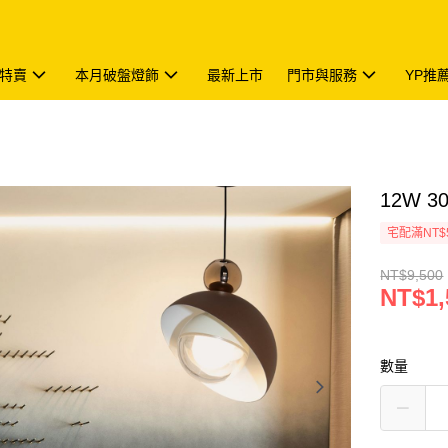
特賣
本月破盤燈飾
最新上市
門市與服務
YP推
12W 3
宅配滿NT$
NT$9,500
NT$1,
數量