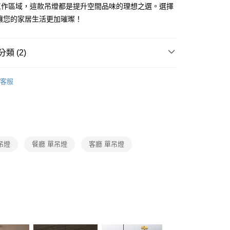
FTEE先享後付」】
工作區域，這款吊燈都是提升空間品味的理想之選。選擇
先享後付是「在收到商品之後才付款」的支付方式。 讓您購物簡單
讓您的家居生活更加璀璨！
心！
：不需註冊會員、不需綁卡、不需儲值。
：只要手機號碼，簡訊認證，即可結帳。
：先確認商品／服務後，再付款。
類 (2)
宅配
EE先享後付」結帳流程】
推薦
80，滿NT$5,000(含以上)免運費
方式選擇「AFTEE先享後付」後，將跳轉至「AFTEE先享後
客服
頁面，進行簡訊認證並確認金額後，即可完成結帳。
/ 中島餐吊燈、餐廳單吊燈系列
LED餐廳吊燈、LED餐
成立數日內，您將收到繳費通知簡訊。
費通知簡訊後14天內，點擊此簡訊中的連結，可透過四大超商
網路銀行／等多元方式進行付款，方視為交易完成。
：結帳手續完成當下不需立刻繳費，但若您需要取消訂單，請聯
的店家。未經商家同意取消之訂單仍視為有效，需透過AFTEE
繳納相關費用。
吊燈
餐廳 單吊燈
客廳 單吊燈
否成功請以「AFTEE先享後付 」之結帳頁面顯示為準，若有關於
功／繳費後需取消欲退款等相關疑問，請聯繫「AFTEE先享後
援中心」
https://netprotections.freshdesk.com/support/home
項】
恩沛科技股份有限公司提供之「AFTEE先享後付」服務完成之
依本服務之必要範圍內提供個人資料，並將交易相關給付款項請
讓予恩沛科技股份有限公司。
個人資料處理事宜，請瀏覽以下網址：