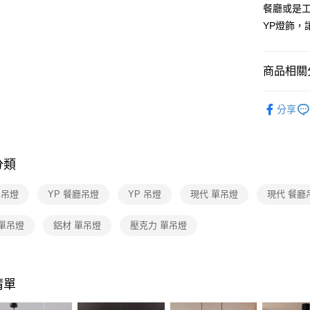
【關於「A
餐廳或是
ATM付款
AFTEE
YP燈飾，
便利好安
１．簡單
２．便利
運送方式
３．安心
商品相關分
新竹貨運
【「AFT
人氣商品
每筆NT$1
１．於結帳
分享
付」結帳
餐廳吊燈 
２．訂單
廳單吊燈
３．收到繳
／ATM／
分類
※ 請注意
絡購買商品
先享後付
單吊燈
YP 餐廳吊燈
YP 吊燈
現代 單吊燈
現代 餐廳
※ 交易是
是否繳費成
 單吊燈
鋁材 單吊燈
壓克力 單吊燈
付客戶支
【注意事
１．透過由
交易，需
清單
求債權轉
２．關於