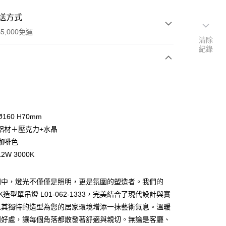
送方式
5,000免運
清除
紀錄
次付款
160 H70mm
鋁材＋壓克力+水晶
咖啡色
2W 3000K
y
間中，燈光不僅僅是照明，更是氛圍的塑造者。我們的
00K造型單吊燈 L01-062-1333，完美結合了現代設計與實
享後付
以其獨特的造型為您的居家環境增添一抹藝術氣息。溫暖
到好處，讓每個角落都散發著舒適與親切。無論是客廳、