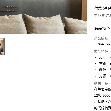
付款與運
宅配滿NT$
付款方式
商品特色
信用卡一
商品編號
11864156
LINE Pay
商品特色
Apple Pay
尺寸：Ø
材質：
街口支付
顏色：
悠遊付
光源：1
Google Pa
銷售重點
在每個空
全盈+PAY
12W 30
AFTEE先
用功能，
相關說明
的光線恰