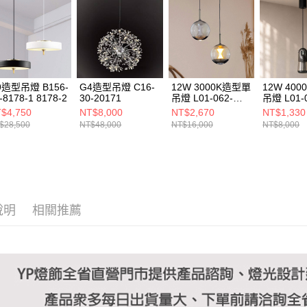
https://aft
３．未成
「AFTE
任。
４．使用「
即時審查
結果請求
9造型吊燈 B156-
G4造型吊燈 C16-
12W 3000K造型單
12W 40
５．嚴禁
-8178-1 8178-2
30-20171
吊燈 L01-062-
吊燈 L01-
形，恩沛
1353
1314
$4,750
NT$8,000
NT$2,670
NT$1,330
動。
$28,500
NT$48,000
NT$16,000
NT$8,000
說明
相關推薦