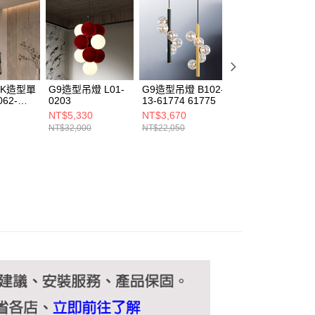
ee.tw/terms/#terms3
年的使用者請事先徵得法定代理人或監護人之同意方可使用
E先享後付」，若未經同意申辦者引起之損失，本公司不負相關責
AFTEE先享後付」時，將依據個別帳號之用戶狀況，依本公司
核予不同之上限額度；若仍有額度不足之情形，本公司將視審查
用戶進行身份認證。
00K造型單
G9造型吊燈 L01-
G9造型吊燈 B102-
E27造型吊燈
一人註冊多個帳號或使用他人資訊註冊。若發現惡意使用之情
062-
0203
13-61774 61775
B156-20-8179-1
科技股份有限公司將有權停止該用戶之使用額度並採取法律行
8179-2
NT$5,330
NT$3,670
NT$5,500
NT$32,000
NT$22,050
NT$33,000