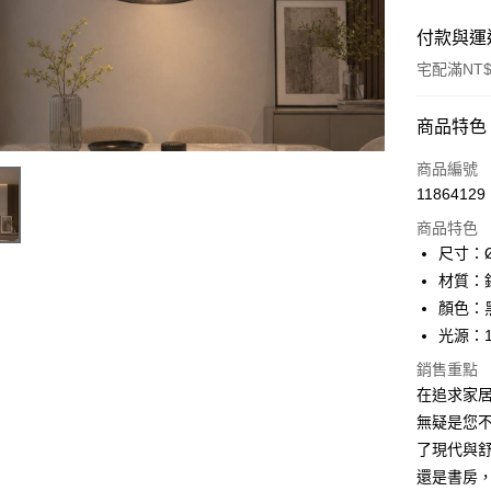
付款與運
宅配滿NT$
付款方式
商品特色
信用卡一
商品編號
11864129
LINE Pay
商品特色
Apple Pay
尺寸：Ø
材質：
街口支付
顏色：
悠遊付
光源：1
Google Pa
銷售重點
在追求家居美
全盈+PAY
無疑是您
AFTEE先
了現代與
相關說明
還是書房