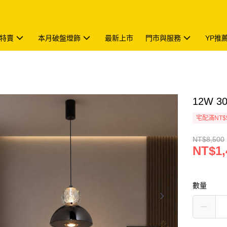
特賣
本月破盤燈飾
最新上市
門市與服務
YP推
12W 3
宅配滿NT$
NT$8,500
NT$1,
數量