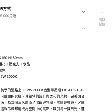
送方式
5,000免運
清除
紀錄
次付款
160 H180mm
鋁材＋壓克力＋水晶
黑色
2W 3000K
y
學的道路上，12W 3000K造型單吊燈 L01-062-1340
不可或缺的選擇。其獨特的設計與柔和的光線，完美融合
享後付
舒適，為每個角落增添了溫暖與氛圍。無論是餐廳、客廳
，這款吊燈都能成為空間中的亮點，吸引每一雙目光。選