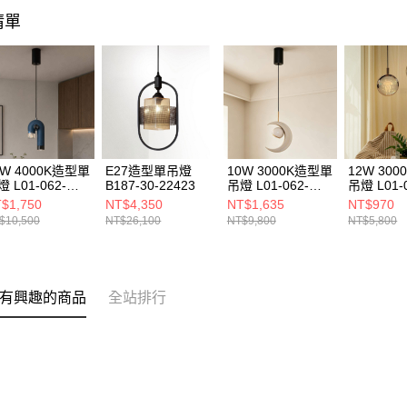
清單
2W 4000K造型單
E27造型單吊燈
10W 3000K造型單
12W 30
 L01-062-
B187-30-22423
吊燈 L01-062-
吊燈 L01-
20
1335
1327
$1,750
NT$4,350
NT$1,635
NT$970
$10,500
NT$26,100
NT$9,800
NT$5,800
有興趣的商品
全站排行