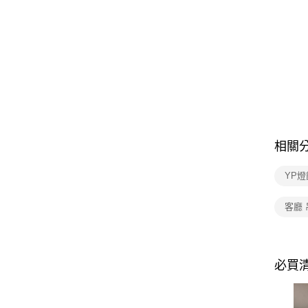
相關
YP燈
客廳 
必買