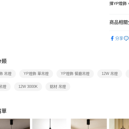
【關於「A
擇YP燈
ATM付款
AFTEE
便利好安
１．簡單
商品相關分
２．便利
運送方式
３．安心
人氣商品
新竹貨運
【「AFT
分享
每筆NT$1
餐廳吊燈 
１．於結帳
付」結帳
廳單吊燈
２．訂單
３．收到繳
分類
／ATM／
※ 請注意
飾 吊燈
YP燈飾 單吊燈
YP燈飾 餐廳吊燈
12W 吊燈
絡購買商品
先享後付
※ 交易是
吊燈
12W 3000K
鋁材 吊燈
是否繳費成
付客戶支
【注意事
清單
１．透過由
交易，需
求債權轉
２．關於