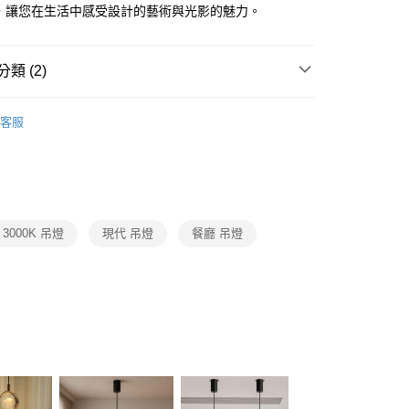
FTEE先享後付」】
飾，讓您在生活中感受設計的藝術與光影的魅力。
先享後付是「在收到商品之後才付款」的支付方式。 讓您購物簡單
心！
：不需註冊會員、不需綁卡、不需儲值。
類 (2)
：只要手機號碼，簡訊認證，即可結帳。
：先確認商品／服務後，再付款。
推薦
宅配
EE先享後付」結帳流程】
客服
80，滿NT$5,000(含以上)免運費
/ 中島餐吊燈、餐廳單吊燈系列
LED餐廳吊燈、LED餐
方式選擇「AFTEE先享後付」後，將跳轉至「AFTEE先享後
頁面，進行簡訊認證並確認金額後，即可完成結帳。
成立數日內，您將收到繳費通知簡訊。
費通知簡訊後14天內，點擊此簡訊中的連結，可透過四大超商
網路銀行／等多元方式進行付款，方視為交易完成。
：結帳手續完成當下不需立刻繳費，但若您需要取消訂單，請聯
3000K 吊燈
現代 吊燈
餐廳 吊燈
的店家。未經商家同意取消之訂單仍視為有效，需透過AFTEE
繳納相關費用。
否成功請以「AFTEE先享後付 」之結帳頁面顯示為準，若有關於
功／繳費後需取消欲退款等相關疑問，請聯繫「AFTEE先享後
援中心」
https://netprotections.freshdesk.com/support/home
項】
恩沛科技股份有限公司提供之「AFTEE先享後付」服務完成之
依本服務之必要範圍內提供個人資料，並將交易相關給付款項請
讓予恩沛科技股份有限公司。
個人資料處理事宜，請瀏覽以下網址：