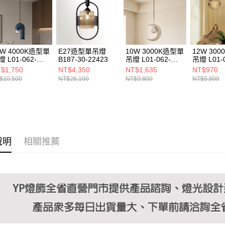
https://aft
３．未成
「AFTE
任。
４．使用「
即時審查
2W 4000K造型單
E27造型單吊燈
10W 3000K造型單
12W 30
結果請求
 L01-062-
B187-30-22423
吊燈 L01-062-
吊燈 L01-
５．嚴禁
20
1335
1327
$1,750
NT$4,350
NT$1,635
NT$970
形，恩沛
$10,500
NT$26,100
NT$9,800
NT$5,800
動。
說明
相關推薦