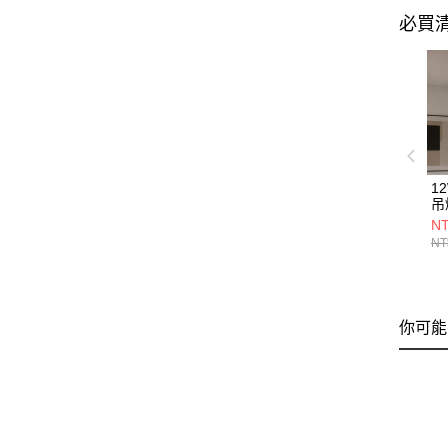
必買
1
吊燈
13
NT
NT
你可能