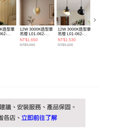
ee.tw/terms/#terms3
年的使用者請事先徵得法定代理人或監護人之同意方可使用
E先享後付」，若未經同意申辦者引起之損失，本公司不負相關責
AFTEE先享後付」時，將依據個別帳號之用戶狀況，依本公司
核予不同之上限額度；若仍有額度不足之情形，本公司將視審查
00K造型單
12W 3000K造型單
12W 3000K造型單
12W 3000K造型
用戶進行身份認證。
062-
吊燈 L01-062-
吊燈 L01-062-
吊燈 L01-062-
一人註冊多個帳號或使用他人資訊註冊。若發現惡意使用之情
1326
1323
1339
NT$1,650
NT$1,530
NT$970
科技股份有限公司將有權停止該用戶之使用額度並採取法律行
NT$9,900
NT$9,200
NT$5,800