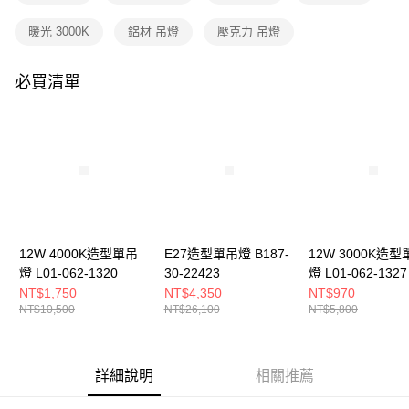
購買商品的店家。未經商家同意取消之訂單仍視為有效，需透過AFTEE先享
後付繳納相關費用。
暖光 3000K
鋁材 吊燈
壓克力 吊燈
※ 交易是否成功請以「AFTEE先享後付 」之結帳頁面顯示為準，若有關於
是否繳費成功／繳費後需取消欲退款等相關疑問，請聯繫「AFTEE先享後付
客戶支援中心」
https://netprotections.freshdesk.com/support/home
必買清單
【注意事項】
１．透過由恩沛科技股份有限公司提供之「AFTEE先享後付」服務完成之交
易，需依本服務之必要範圍內提供個人資料，並將交易相關給付款項請求債
權轉讓予恩沛科技股份有限公司。
２．關於個人資料處理事宜，請瀏覽以下網址：
https://aftee.tw/terms/#terms3
３．未成年的使用者請事先徵得法定代理人或監護人之同意方可使用
「AFTEE先享後付」，若未經同意申辦者引起之損失，本公司不負相關責
任。
４．使用「AFTEE先享後付」時，將依據個別帳號之用戶狀況，依本公司即
12W 4000K造型單吊
E27造型單吊燈 B187-
12W 3000K造型
時審查核予不同之上限額度；若仍有額度不足之情形，本公司將視審查結果
燈 L01-062-1320
30-22423
燈 L01-062-1327
請求用戶進行身份認證。
NT$1,750
NT$4,350
NT$970
５．嚴禁一人註冊多個帳號或使用他人資訊註冊。若發現惡意使用之情形，
NT$10,500
NT$26,100
NT$5,800
恩沛科技股份有限公司將有權停止該用戶之使用額度並採取法律行動。
詳細說明
相關推薦