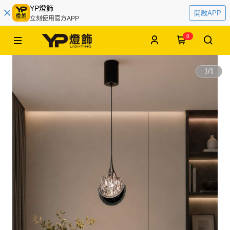
YP燈飾
開啟APP
立刻使用官方APP
0
1
/
1