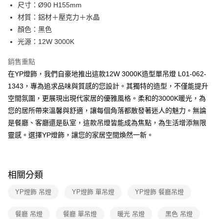
街口支付
尺寸：Ø90 H155mm
材質：鋁材＋壓克力＋水晶
悠遊付
顏色：黑色
Google Pay
光源：12W 3000K
全盈+PAY
銷售重點
在YP燈飾，我們自豪地推出這款12W 3000K造型單吊燈 L01-062-
AFTEE先享後付
1343，專為追求品味與質感的您設計。其獨特的造型，不僅能提升
相關說明
空間氛圍，更展現出現代家居的優雅風格。柔和的3000K暖光，為
【關於「AFTEE先享後付」】
ATM付款
AFTEE先享後付是「在收到商品之後才付款」的支付方式。 讓您購物簡單
您的居所帶來溫馨與舒適，讓每個角落都散發著迷人的魅力。無論
便利好安心！
是餐廳、客廳還是臥室，這款吊燈皆能成為焦點，為生活增添無限
１．簡單：不需註冊會員、不需綁卡、不需儲值。
運送方式
２．便利：只要手機號碼，簡訊認證，即可結帳。
靈感。選擇YP燈飾，讓您的家居空間煥然一新。
３．安心：先確認商品／服務後，再付款。
新竹貨運宅配
每筆NT$180，滿NT$5,000(含以上)免運費
【「AFTEE先享後付」結帳流程】
１．於結帳方式選擇「AFTEE先享後付」後，將跳轉至「AFTEE先享後付」
相關分類
結帳頁面，進行簡訊認證並確認金額後，即可完成結帳。
２．訂單成立數日內，您將收到繳費通知簡訊。
YP燈飾 吊燈
YP燈飾 單吊燈
YP燈飾 餐廳吊燈
３．收到繳費通知簡訊後14天內，點擊此簡訊中的連結，可透過四大超商／
ATM／網路銀行／等多元方式進行付款，方視為交易完成。
※ 請注意：結帳手續完成當下不需立刻繳費，但若您需要取消訂單，請聯絡
餐廳 吊燈
餐廳 單吊燈
暖光 吊燈
黑色 吊燈