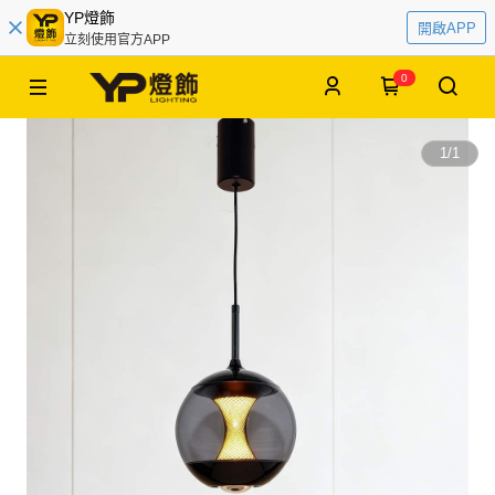
YP燈飾
開啟APP
立刻使用官方APP
0
1
/
1