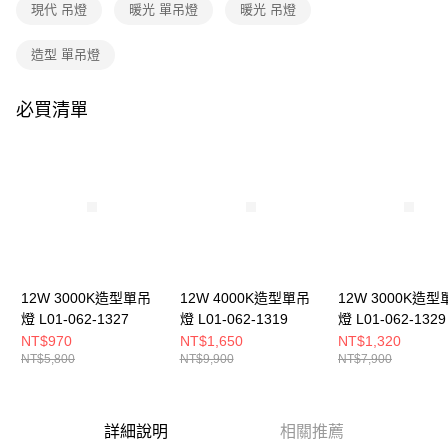
購買商品的店家。未經商家同意取消之訂單仍視為有效，需透過AFTEE先享
現代 吊燈
暖光 單吊燈
暖光 吊燈
後付繳納相關費用。
※ 交易是否成功請以「AFTEE先享後付 」之結帳頁面顯示為準，若有關於
造型 單吊燈
是否繳費成功／繳費後需取消欲退款等相關疑問，請聯繫「AFTEE先享後付
客戶支援中心」
https://netprotections.freshdesk.com/support/home
必買清單
【注意事項】
１．透過由恩沛科技股份有限公司提供之「AFTEE先享後付」服務完成之交
易，需依本服務之必要範圍內提供個人資料，並將交易相關給付款項請求債
權轉讓予恩沛科技股份有限公司。
２．關於個人資料處理事宜，請瀏覽以下網址：
https://aftee.tw/terms/#terms3
３．未成年的使用者請事先徵得法定代理人或監護人之同意方可使用
「AFTEE先享後付」，若未經同意申辦者引起之損失，本公司不負相關責
任。
４．使用「AFTEE先享後付」時，將依據個別帳號之用戶狀況，依本公司即
時審查核予不同之上限額度；若仍有額度不足之情形，本公司將視審查結果
12W 3000K造型單吊
12W 4000K造型單吊
12W 3000K造型
請求用戶進行身份認證。
燈 L01-062-1327
燈 L01-062-1319
燈 L01-062-1329
５．嚴禁一人註冊多個帳號或使用他人資訊註冊。若發現惡意使用之情形，
NT$970
NT$1,650
NT$1,320
恩沛科技股份有限公司將有權停止該用戶之使用額度並採取法律行動。
NT$5,800
NT$9,900
NT$7,900
詳細說明
相關推薦