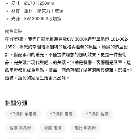
街口支付
尺寸：Ø170 H250mm
材質：鋁材＋壓克力＋玻璃
悠遊付
光源：8W 3000K 3段切換
Google Pay
銷售重點
全盈+PAY
在YP燈飾，我們自豪地推薦這款8W 3000K造型單吊燈 L01-062-
1352，為您的空間增添獨特的風格與溫馨的氛圍。精緻的造型設
AFTEE先享後付
計，搭配柔和的暖光，不僅提供理想的照明效果，更是一件藝術
相關說明
品，完美融合現代與經典的美感。無論是餐廳、客廳還是臥室，這
【關於「AFTEE先享後付」】
ATM付款
AFTEE先享後付是「在收到商品之後才付款」的支付方式。 讓您購物簡單
款吊燈都能成為焦點，讓每一個角落都洋溢著溫暖與優雅。選擇YP
便利好安心！
燈飾，讓您的家居生活更具品味。
１．簡單：不需註冊會員、不需綁卡、不需儲值。
運送方式
２．便利：只要手機號碼，簡訊認證，即可結帳。
３．安心：先確認商品／服務後，再付款。
新竹貨運宅配
每筆NT$180，滿NT$5,000(含以上)免運費
【「AFTEE先享後付」結帳流程】
相關分類
１．於結帳方式選擇「AFTEE先享後付」後，將跳轉至「AFTEE先享後付」
結帳頁面，進行簡訊認證並確認金額後，即可完成結帳。
YP燈飾 單吊燈
YP燈飾 吊燈
YP燈飾 餐廳
２．訂單成立數日內，您將收到繳費通知簡訊。
３．收到繳費通知簡訊後14天內，點擊此簡訊中的連結，可透過四大超商／
餐廳 單吊燈
餐廳 吊燈
現代 單吊燈
ATM／網路銀行／等多元方式進行付款，方視為交易完成。
※ 請注意：結帳手續完成當下不需立刻繳費，但若您需要取消訂單，請聯絡