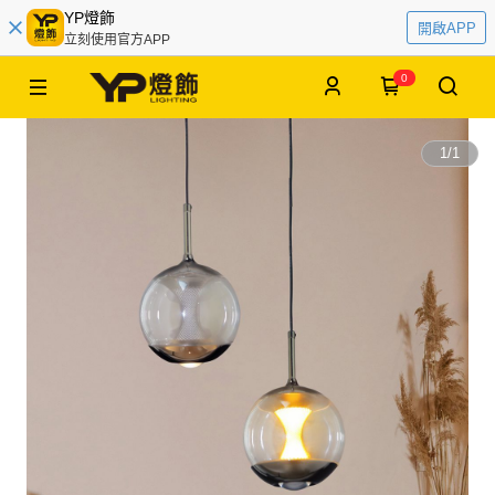
YP燈飾
開啟APP
立刻使用官方APP
0
1
/
1