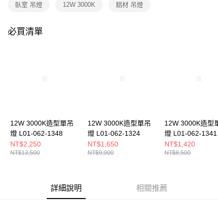
購買商品的店家。未經商家同意取消之訂單仍視為有效，需透過AFTEE先享
臥室 吊燈
12W 3000K
鋁材 吊燈
後付繳納相關費用。
※ 交易是否成功請以「AFTEE先享後付 」之結帳頁面顯示為準，若有關於
是否繳費成功／繳費後需取消欲退款等相關疑問，請聯繫「AFTEE先享後付
必買清單
客戶支援中心」
https://netprotections.freshdesk.com/support/home
【注意事項】
１．透過由恩沛科技股份有限公司提供之「AFTEE先享後付」服務完成之交
易，需依本服務之必要範圍內提供個人資料，並將交易相關給付款項請求債
權轉讓予恩沛科技股份有限公司。
２．關於個人資料處理事宜，請瀏覽以下網址：
https://aftee.tw/terms/#terms3
３．未成年的使用者請事先徵得法定代理人或監護人之同意方可使用
「AFTEE先享後付」，若未經同意申辦者引起之損失，本公司不負相關責
12W 3000K造型單吊
12W 3000K造型單吊
12W 3000K造型
任。
燈 L01-062-1348
燈 L01-062-1324
燈 L01-062-1341
４．使用「AFTEE先享後付」時，將依據個別帳號之用戶狀況，依本公司即
時審查核予不同之上限額度；若仍有額度不足之情形，本公司將視審查結果
NT$2,250
NT$1,650
NT$1,420
請求用戶進行身份認證。
NT$13,500
NT$9,900
NT$8,500
５．嚴禁一人註冊多個帳號或使用他人資訊註冊。若發現惡意使用之情形，
恩沛科技股份有限公司將有權停止該用戶之使用額度並採取法律行動。
詳細說明
相關推薦