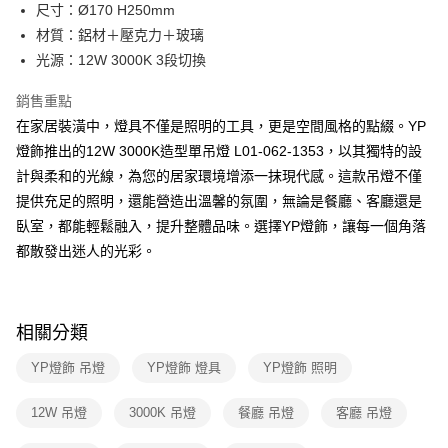
街口支付
尺寸：Ø170 H250mm
材質：鋁材＋壓克力＋玻璃
悠遊付
光源：12W 3000K 3段切換
Google Pay
銷售重點
全盈+PAY
在家居裝潢中，燈具不僅是照明的工具，更是空間風格的點綴。YP
燈飾推出的12W 3000K造型單吊燈 L01-062-1353，以其獨特的設
AFTEE先享後付
計與柔和的光線，為您的居家環境增添一抹現代感。這款吊燈不僅
相關說明
提供充足的照明，還能營造出溫馨的氛圍，無論是餐廳、客廳還是
【關於「AFTEE先享後付」】
ATM付款
AFTEE先享後付是「在收到商品之後才付款」的支付方式。 讓您購物簡單
臥室，都能輕鬆融入，提升整體品味。選擇YP燈飾，讓每一個角落
便利好安心！
都散發出迷人的光彩。
１．簡單：不需註冊會員、不需綁卡、不需儲值。
運送方式
２．便利：只要手機號碼，簡訊認證，即可結帳。
３．安心：先確認商品／服務後，再付款。
新竹貨運宅配
每筆NT$180，滿NT$5,000(含以上)免運費
【「AFTEE先享後付」結帳流程】
相關分類
１．於結帳方式選擇「AFTEE先享後付」後，將跳轉至「AFTEE先享後付」
結帳頁面，進行簡訊認證並確認金額後，即可完成結帳。
YP燈飾 吊燈
YP燈飾 燈具
YP燈飾 照明
２．訂單成立數日內，您將收到繳費通知簡訊。
３．收到繳費通知簡訊後14天內，點擊此簡訊中的連結，可透過四大超商／
12W 吊燈
3000K 吊燈
餐廳 吊燈
客廳 吊燈
ATM／網路銀行／等多元方式進行付款，方視為交易完成。
※ 請注意：結帳手續完成當下不需立刻繳費，但若您需要取消訂單，請聯絡