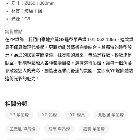
街口支付
尺寸：Ø260 H300mm
材質：玻璃＋鋁
悠遊付
光源：G9
Google Pay
銷售重點
全盈+PAY
在YP燈飾，我們自豪地推薦G9造型單吊燈 L01-062-1355，這款燈
具不僅具備現代美學，更將功能與藝術完美結合。其獨特的造型設
AFTEE先享後付
計，為您的居家空間增添一抹亮眼的風采，無論是客廳、餐廳還是
相關說明
臥室，都能輕鬆融入各種裝潢風格。選擇這盞吊燈，讓每一個角落
【關於「AFTEE先享後付」】
ATM付款
AFTEE先享後付是「在收到商品之後才付款」的支付方式。 讓您購物簡單
都散發迷人的光彩，創造出溫馨而舒適的氛圍。立即來YP燈飾體驗
便利好安心！
這份光影的魅力！
１．簡單：不需註冊會員、不需綁卡、不需儲值。
運送方式
２．便利：只要手機號碼，簡訊認證，即可結帳。
３．安心：先確認商品／服務後，再付款。
新竹貨運宅配
每筆NT$180，滿NT$5,000(含以上)免運費
【「AFTEE先享後付」結帳流程】
相關分類
１．於結帳方式選擇「AFTEE先享後付」後，將跳轉至「AFTEE先享後付」
結帳頁面，進行簡訊認證並確認金額後，即可完成結帳。
YP 單吊燈
YP 吊燈
YP 燈具
北歐風 單吊燈
２．訂單成立數日內，您將收到繳費通知簡訊。
３．收到繳費通知簡訊後14天內，點擊此簡訊中的連結，可透過四大超商／
工業風 單吊燈
玻璃 單吊燈
鋁質 單吊燈
ATM／網路銀行／等多元方式進行付款，方視為交易完成。
※ 請注意：結帳手續完成當下不需立刻繳費，但若您需要取消訂單，請聯絡