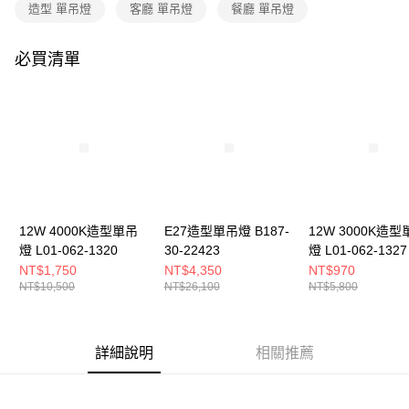
購買商品的店家。未經商家同意取消之訂單仍視為有效，需透過AFTEE先享
造型 單吊燈
客廳 單吊燈
餐廳 單吊燈
後付繳納相關費用。
※ 交易是否成功請以「AFTEE先享後付 」之結帳頁面顯示為準，若有關於
是否繳費成功／繳費後需取消欲退款等相關疑問，請聯繫「AFTEE先享後付
必買清單
客戶支援中心」
https://netprotections.freshdesk.com/support/home
【注意事項】
１．透過由恩沛科技股份有限公司提供之「AFTEE先享後付」服務完成之交
易，需依本服務之必要範圍內提供個人資料，並將交易相關給付款項請求債
權轉讓予恩沛科技股份有限公司。
２．關於個人資料處理事宜，請瀏覽以下網址：
https://aftee.tw/terms/#terms3
３．未成年的使用者請事先徵得法定代理人或監護人之同意方可使用
「AFTEE先享後付」，若未經同意申辦者引起之損失，本公司不負相關責
12W 4000K造型單吊
E27造型單吊燈 B187-
12W 3000K造型
任。
燈 L01-062-1320
30-22423
燈 L01-062-1327
４．使用「AFTEE先享後付」時，將依據個別帳號之用戶狀況，依本公司即
時審查核予不同之上限額度；若仍有額度不足之情形，本公司將視審查結果
NT$1,750
NT$4,350
NT$970
請求用戶進行身份認證。
NT$10,500
NT$26,100
NT$5,800
５．嚴禁一人註冊多個帳號或使用他人資訊註冊。若發現惡意使用之情形，
恩沛科技股份有限公司將有權停止該用戶之使用額度並採取法律行動。
詳細說明
相關推薦