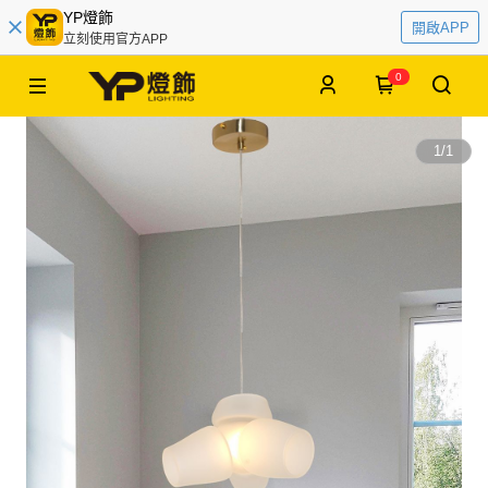
YP燈飾
開啟APP
立刻使用官方APP
0
1
/
1