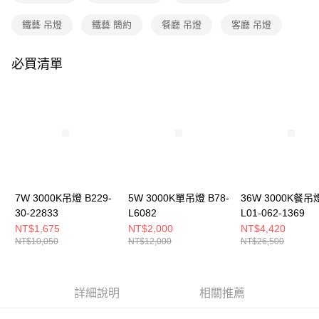
購買商品的店家。未經商家同意取消之訂單仍視為有效，需透過AFTEE先享
後付繳納相關費用。
鐵藝 吊燈
鐵藝 簡約
餐廳 吊燈
客廳 吊燈
※ 交易是否成功請以「AFTEE先享後付 」之結帳頁面顯示為準，若有關於
是否繳費成功／繳費後需取消欲退款等相關疑問，請聯繫「AFTEE先享後付
客戶支援中心」
https://netprotections.freshdesk.com/support/home
必買清單
【注意事項】
１．透過由恩沛科技股份有限公司提供之「AFTEE先享後付」服務完成之交
易，需依本服務之必要範圍內提供個人資料，並將交易相關給付款項請求債
權轉讓予恩沛科技股份有限公司。
２．關於個人資料處理事宜，請瀏覽以下網址：
https://aftee.tw/terms/#terms3
３．未成年的使用者請事先徵得法定代理人或監護人之同意方可使用
「AFTEE先享後付」，若未經同意申辦者引起之損失，本公司不負相關責
任。
４．使用「AFTEE先享後付」時，將依據個別帳號之用戶狀況，依本公司即
7W 3000K吊燈 B229-
5W 3000K單吊燈 B78-
36W 3000K餐吊
時審查核予不同之上限額度；若仍有額度不足之情形，本公司將視審查結果
30-22833
L6082
L01-062-1369
請求用戶進行身份認證。
NT$1,675
NT$2,000
NT$4,420
５．嚴禁一人註冊多個帳號或使用他人資訊註冊。若發現惡意使用之情形，
NT$10,050
NT$12,000
NT$26,500
恩沛科技股份有限公司將有權停止該用戶之使用額度並採取法律行動。
詳細說明
相關推薦