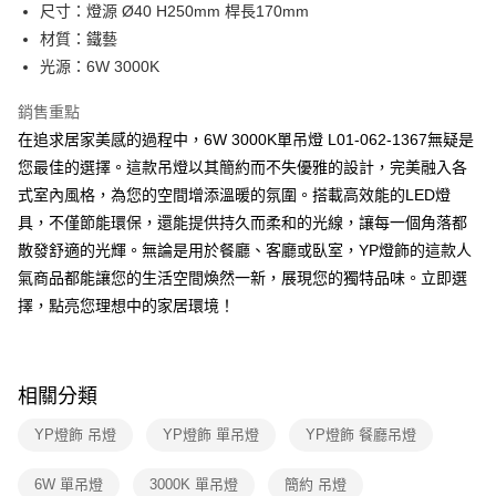
街口支付
尺寸：燈源 Ø40 H250mm 桿長170mm
材質：鐵藝
悠遊付
光源：6W 3000K
Google Pay
銷售重點
全盈+PAY
在追求居家美感的過程中，6W 3000K單吊燈 L01-062-1367無疑是
您最佳的選擇。這款吊燈以其簡約而不失優雅的設計，完美融入各
AFTEE先享後付
式室內風格，為您的空間增添溫暖的氛圍。搭載高效能的LED燈
相關說明
具，不僅節能環保，還能提供持久而柔和的光線，讓每一個角落都
【關於「AFTEE先享後付」】
ATM付款
AFTEE先享後付是「在收到商品之後才付款」的支付方式。 讓您購物簡單
散發舒適的光輝。無論是用於餐廳、客廳或臥室，YP燈飾的這款人
便利好安心！
氣商品都能讓您的生活空間煥然一新，展現您的獨特品味。立即選
１．簡單：不需註冊會員、不需綁卡、不需儲值。
運送方式
２．便利：只要手機號碼，簡訊認證，即可結帳。
擇，點亮您理想中的家居環境！
３．安心：先確認商品／服務後，再付款。
新竹貨運宅配
每筆NT$180，滿NT$5,000(含以上)免運費
【「AFTEE先享後付」結帳流程】
１．於結帳方式選擇「AFTEE先享後付」後，將跳轉至「AFTEE先享後付」
相關分類
結帳頁面，進行簡訊認證並確認金額後，即可完成結帳。
２．訂單成立數日內，您將收到繳費通知簡訊。
YP燈飾 吊燈
YP燈飾 單吊燈
YP燈飾 餐廳吊燈
３．收到繳費通知簡訊後14天內，點擊此簡訊中的連結，可透過四大超商／
ATM／網路銀行／等多元方式進行付款，方視為交易完成。
※ 請注意：結帳手續完成當下不需立刻繳費，但若您需要取消訂單，請聯絡
6W 單吊燈
3000K 單吊燈
簡約 吊燈