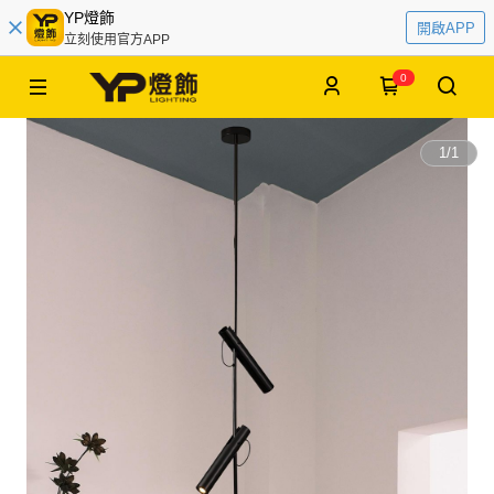
YP燈飾
開啟APP
立刻使用官方APP
0
1
/
1