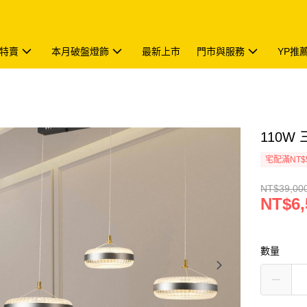
特賣
本月破盤燈飾
最新上市
門市與服務
YP推
110W 
宅配滿NT$
NT$39,00
NT$6,
數量