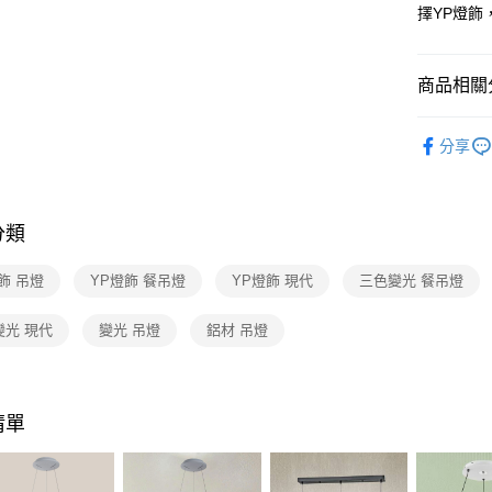
【關於「A
擇YP燈
ATM付款
AFTEE
便利好安
１．簡單
商品相關分
２．便利
運送方式
３．安心
人氣商品
新竹貨運
【「AFT
分享
每筆NT$1
餐廳吊燈 
１．於結帳
付」結帳
２．訂單
３．收到繳
分類
／ATM／
※ 請注意
飾 吊燈
YP燈飾 餐吊燈
YP燈飾 現代
三色變光 餐吊燈
絡購買商品
先享後付
※ 交易是
變光 現代
變光 吊燈
鋁材 吊燈
是否繳費成
付客戶支
【注意事
清單
１．透過由
交易，需
求債權轉
２．關於