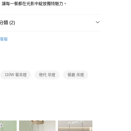
FTEE先享後付」】
飾，讓每一餐都在光影中綻放獨特魅力。
先享後付是「在收到商品之後才付款」的支付方式。 讓您購物簡單
心！
：不需註冊會員、不需綁卡、不需儲值。
類 (2)
：只要手機號碼，簡訊認證，即可結帳。
：先確認商品／服務後，再付款。
推薦
宅配
EE先享後付」結帳流程】
客服
80，滿NT$5,000(含以上)免運費
/ 中島餐吊燈、餐廳單吊燈系列
直排餐廳三吊燈
方式選擇「AFTEE先享後付」後，將跳轉至「AFTEE先享後
頁面，進行簡訊認證並確認金額後，即可完成結帳。
成立數日內，您將收到繳費通知簡訊。
費通知簡訊後14天內，點擊此簡訊中的連結，可透過四大超商
網路銀行／等多元方式進行付款，方視為交易完成。
：結帳手續完成當下不需立刻繳費，但若您需要取消訂單，請聯
110W 餐吊燈
現代 吊燈
餐廳 吊燈
的店家。未經商家同意取消之訂單仍視為有效，需透過AFTEE
繳納相關費用。
否成功請以「AFTEE先享後付 」之結帳頁面顯示為準，若有關於
功／繳費後需取消欲退款等相關疑問，請聯繫「AFTEE先享後
援中心」
https://netprotections.freshdesk.com/support/home
項】
恩沛科技股份有限公司提供之「AFTEE先享後付」服務完成之
依本服務之必要範圍內提供個人資料，並將交易相關給付款項請
讓予恩沛科技股份有限公司。
個人資料處理事宜，請瀏覽以下網址：