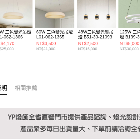
https://aft
３．未成
「AFTE
任。
４．使用「
即時審查
0W 三色變光吊燈
60W 三色變光吊燈
48W三色變光餐吊
125W 
結果請求
1-062-1366
L01-062-1365
燈 B51-30-21093
燈 B139-3
５．嚴禁
$4,170
NT$3,500
NT$2,500
NT$5,000
形，恩沛
$25,000
NT$21,000
NT$15,000
NT$30,000
動。
說明
相關推薦