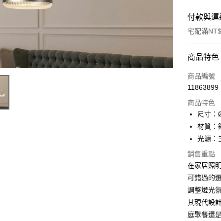
付款與運
宅配滿NT$
付款方式
商品特色
信用卡一
商品編號
11863899
LINE Pay
商品特色
Apple Pay
尺寸：Ø
材質：
街口支付
光源：三
悠遊付
銷售重點
在家居照明中
Google Pa
可錯過的
全盈+PAY
調整燈光
AFTEE先
其現代設
相關說明
庭聚餐還