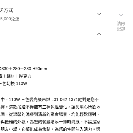
送方式
5,000免運
清除
紀錄
次付款
330＋280＋230 H90mm
鐵＋鋁材＋壓克力
色切換 110W
，110W 三色變光餐吊燈 L01-062-1371絕對是您不
y
選擇。這款吊燈不僅擁有三種色溫變化，讓您隨心所欲地
氛圍，從溫馨的晚餐到清新的聚會場景，均能輕鬆應對。
享後付
計與優雅的外觀，為您的餐廳增添一絲時尚感。不論是家
是朋友小聚，它都能成為焦點，為您的空間注入活力。選