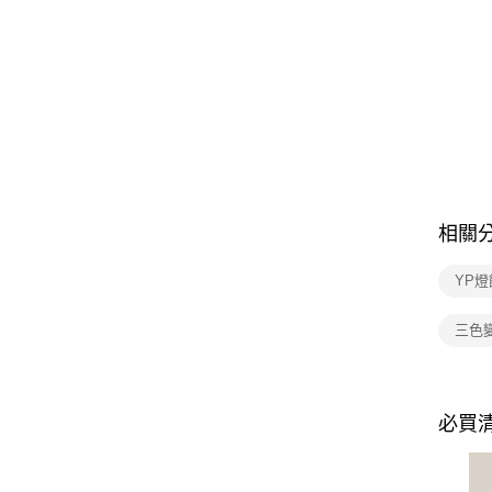
相關
YP燈
三色
必買