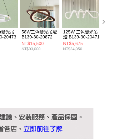
ee.tw/terms/#terms3
年的使用者請事先徵得法定代理人或監護人之同意方可使用
E先享後付」，若未經同意申辦者引起之損失，本公司不負相關責
AFTEE先享後付」時，將依據個別帳號之用戶狀況，依本公司
核予不同之上限額度；若仍有額度不足之情形，本公司將視審查
三色變光吊
58W三色變光吊燈
125W 三色變光吊
125W 三色變光吊
用戶進行身份認證。
0-20473
B139-30-20872
燈 B139-30-20471
燈 B139-30-2047
一人註冊多個帳號或使用他人資訊註冊。若發現惡意使用之情
NT$15,500
NT$5,675
NT$5,350
科技股份有限公司將有權停止該用戶之使用額度並採取法律行
NT$93,000
NT$34,050
NT$32,100