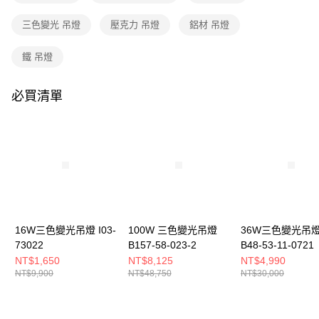
購買商品的店家。未經商家同意取消之訂單仍視為有效，需透過AFTEE先享
後付繳納相關費用。
三色變光 吊燈
壓克力 吊燈
鋁材 吊燈
※ 交易是否成功請以「AFTEE先享後付 」之結帳頁面顯示為準，若有關於
是否繳費成功／繳費後需取消欲退款等相關疑問，請聯繫「AFTEE先享後付
客戶支援中心」
https://netprotections.freshdesk.com/support/home
鐵 吊燈
【注意事項】
１．透過由恩沛科技股份有限公司提供之「AFTEE先享後付」服務完成之交
必買清單
易，需依本服務之必要範圍內提供個人資料，並將交易相關給付款項請求債
權轉讓予恩沛科技股份有限公司。
２．關於個人資料處理事宜，請瀏覽以下網址：
https://aftee.tw/terms/#terms3
３．未成年的使用者請事先徵得法定代理人或監護人之同意方可使用
「AFTEE先享後付」，若未經同意申辦者引起之損失，本公司不負相關責
任。
４．使用「AFTEE先享後付」時，將依據個別帳號之用戶狀況，依本公司即
時審查核予不同之上限額度；若仍有額度不足之情形，本公司將視審查結果
請求用戶進行身份認證。
16W三色變光吊燈 I03-
100W 三色變光吊燈
36W三色變光吊
５．嚴禁一人註冊多個帳號或使用他人資訊註冊。若發現惡意使用之情形，
73022
B157-58-023-2
B48-53-11-0721
恩沛科技股份有限公司將有權停止該用戶之使用額度並採取法律行動。
NT$1,650
NT$8,125
NT$4,990
NT$9,900
NT$48,750
NT$30,000