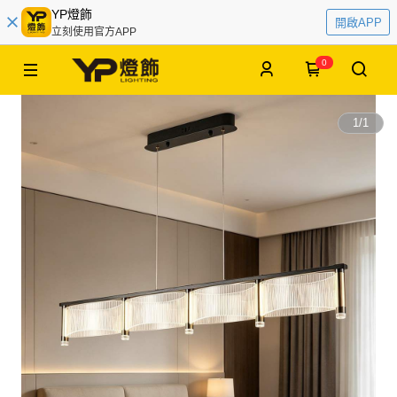
YP燈飾
開啟APP
立刻使用官方APP
0
1
/
1