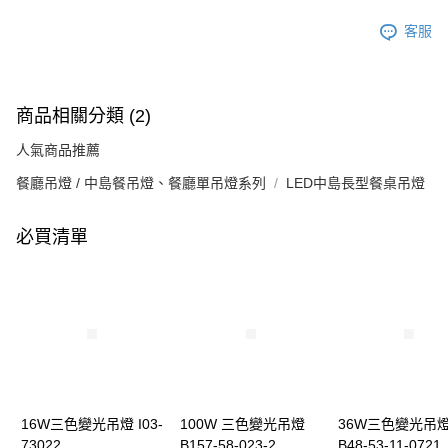
客服
商品相關分類 (2)
人氣商品推薦
餐廳吊燈 / 中島餐吊燈、餐廳單吊燈系列
LED中島長型餐桌吊燈
必買清單
16W三色變光吊燈 I03-
100W 三色變光吊燈
36W三色變光吊
73022
B157-58-023-2
B48-53-11-0721