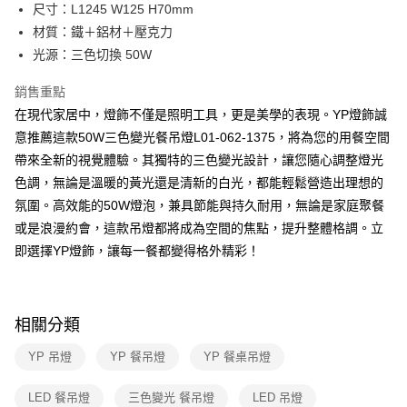
街口支付
尺寸：L1245 W125 H70mm
材質：鐵＋鋁材＋壓克力
悠遊付
光源：三色切換 50W
Google Pay
銷售重點
全盈+PAY
在現代家居中，燈飾不僅是照明工具，更是美學的表現。YP燈飾誠
意推薦這款50W三色變光餐吊燈L01-062-1375，將為您的用餐空間
AFTEE先享後付
帶來全新的視覺體驗。其獨特的三色變光設計，讓您隨心調整燈光
相關說明
色調，無論是溫暖的黃光還是清新的白光，都能輕鬆營造出理想的
【關於「AFTEE先享後付」】
ATM付款
AFTEE先享後付是「在收到商品之後才付款」的支付方式。 讓您購物簡單
氛圍。高效能的50W燈泡，兼具節能與持久耐用，無論是家庭聚餐
便利好安心！
或是浪漫約會，這款吊燈都將成為空間的焦點，提升整體格調。立
１．簡單：不需註冊會員、不需綁卡、不需儲值。
運送方式
２．便利：只要手機號碼，簡訊認證，即可結帳。
即選擇YP燈飾，讓每一餐都變得格外精彩！
３．安心：先確認商品／服務後，再付款。
新竹貨運宅配
每筆NT$180，滿NT$5,000(含以上)免運費
【「AFTEE先享後付」結帳流程】
１．於結帳方式選擇「AFTEE先享後付」後，將跳轉至「AFTEE先享後付」
相關分類
結帳頁面，進行簡訊認證並確認金額後，即可完成結帳。
２．訂單成立數日內，您將收到繳費通知簡訊。
YP 吊燈
YP 餐吊燈
YP 餐桌吊燈
３．收到繳費通知簡訊後14天內，點擊此簡訊中的連結，可透過四大超商／
ATM／網路銀行／等多元方式進行付款，方視為交易完成。
※ 請注意：結帳手續完成當下不需立刻繳費，但若您需要取消訂單，請聯絡
LED 餐吊燈
三色變光 餐吊燈
LED 吊燈