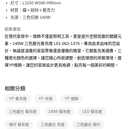
街口支付
尺寸：L1150 W340 H95mm
材質：鐵＋鋁材＋壓克力
悠遊付
光源：三色切換 140W
Google Pay
銷售重點
全盈+PAY
在現代家居中，燈飾不僅是照明工具，更是提升空間氛圍的關鍵元
素。140W 三色變光餐吊燈 L01-062-1376，專為追求品味的您設
AFTEE先享後付
計，無論是溫暖的家庭聚餐還是優雅的晚宴，它都能完美適應。三
相關說明
種燈光顏色的選擇，讓您隨心所欲調整，創造理想的用餐環境。選
【關於「AFTEE先享後付」】
ATM付款
AFTEE先享後付是「在收到商品之後才付款」的支付方式。 讓您購物簡單
擇YP燈飾，讓您的家居設計更具格調，點亮每一個美好的瞬間。
便利好安心！
１．簡單：不需註冊會員、不需綁卡、不需儲值。
運送方式
２．便利：只要手機號碼，簡訊認證，即可結帳。
３．安心：先確認商品／服務後，再付款。
新竹貨運宅配
相關分類
每筆NT$180，滿NT$5,000(含以上)免運費
【「AFTEE先享後付」結帳流程】
YP 餐吊燈
YP 吊燈
YP 燈飾
１．於結帳方式選擇「AFTEE先享後付」後，將跳轉至「AFTEE先享後付」
結帳頁面，進行簡訊認證並確認金額後，即可完成結帳。
２．訂單成立數日內，您將收到繳費通知簡訊。
三色變光 餐吊燈
140W 餐吊燈
LED 餐吊燈
３．收到繳費通知簡訊後14天內，點擊此簡訊中的連結，可透過四大超商／
ATM／網路銀行／等多元方式進行付款，方視為交易完成。
現代 餐吊燈
三色變光 吊燈
三色變光 現代
※ 請注意：結帳手續完成當下不需立刻繳費，但若您需要取消訂單，請聯絡