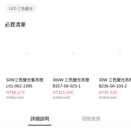
購買商品的店家。未經商家同意取消之訂單仍視為有效，需透過AFTEE先享
後付繳納相關費用。
LED 三色變光
※ 交易是否成功請以「AFTEE先享後付 」之結帳頁面顯示為準，若有關於
是否繳費成功／繳費後需取消欲退款等相關疑問，請聯繫「AFTEE先享後付
客戶支援中心」
https://netprotections.freshdesk.com/support/home
必買清單
【注意事項】
１．透過由恩沛科技股份有限公司提供之「AFTEE先享後付」服務完成之交
易，需依本服務之必要範圍內提供個人資料，並將交易相關給付款項請求債
權轉讓予恩沛科技股份有限公司。
２．關於個人資料處理事宜，請瀏覽以下網址：
https://aftee.tw/terms/#terms3
３．未成年的使用者請事先徵得法定代理人或監護人之同意方可使用
「AFTEE先享後付」，若未經同意申辦者引起之損失，本公司不負相關責
任。
50W三色變光餐吊燈
300W 三色變光吊燈
30W 三色變光吊
４．使用「AFTEE先享後付」時，將依據個別帳號之用戶狀況，依本公司即
時審查核予不同之上限額度；若仍有額度不足之情形，本公司將視審查結果
L01-062-1385
B157-58-023-1
B236-58-103-2
請求用戶進行身份認證。
NT$8,670
NT$15,000
NT$5,830
５．嚴禁一人註冊多個帳號或使用他人資訊註冊。若發現惡意使用之情形，
NT$52,000
NT$90,000
NT$35,000
恩沛科技股份有限公司將有權停止該用戶之使用額度並採取法律行動。
詳細說明
相關推薦