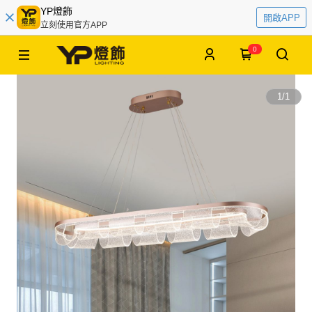
YP燈飾
開啟APP
立刻使用官方APP
0
1
/
1