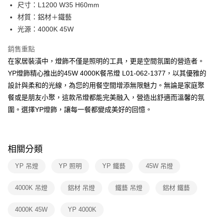
街口支付
尺寸：L1200 W35 H60mm
材質：鋁材＋鐵藝
悠遊付
光源：4000K 45W
Google Pay
銷售重點
全盈+PAY
在家居裝潢中，燈飾不僅是照明的工具，更是空間氛圍的營造者。
YP燈飾精心推出的45W 4000K餐吊燈 L01-062-1377，以其優雅的
AFTEE先享後付
設計與柔和的光線，為您的用餐空間增添無限魅力。無論是家庭聚
相關說明
餐或是朋友小聚，這款吊燈都能完美融入，營造出舒適而溫馨的氛
【關於「AFTEE先享後付」】
ATM付款
AFTEE先享後付是「在收到商品之後才付款」的支付方式。 讓您購物簡單
圍。選擇YP燈飾，讓每一餐都變成美好的回憶。
便利好安心！
１．簡單：不需註冊會員、不需綁卡、不需儲值。
運送方式
２．便利：只要手機號碼，簡訊認證，即可結帳。
３．安心：先確認商品／服務後，再付款。
新竹貨運宅配
相關分類
每筆NT$180，滿NT$5,000(含以上)免運費
【「AFTEE先享後付」結帳流程】
YP 吊燈
YP 照明
YP 鐵藝
45W 吊燈
１．於結帳方式選擇「AFTEE先享後付」後，將跳轉至「AFTEE先享後付」
結帳頁面，進行簡訊認證並確認金額後，即可完成結帳。
２．訂單成立數日內，您將收到繳費通知簡訊。
4000K 吊燈
鋁材 吊燈
鐵藝 吊燈
鋁材 鐵藝
３．收到繳費通知簡訊後14天內，點擊此簡訊中的連結，可透過四大超商／
ATM／網路銀行／等多元方式進行付款，方視為交易完成。
4000K 45W
YP 4000K
※ 請注意：結帳手續完成當下不需立刻繳費，但若您需要取消訂單，請聯絡