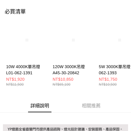
購買商品的店家。未經商家同意取消之訂單仍視為有效，需透過AFTEE先享
後付繳納相關費用。
必買清單
※ 交易是否成功請以「AFTEE先享後付 」之結帳頁面顯示為準，若有關於
是否繳費成功／繳費後需取消欲退款等相關疑問，請聯繫「AFTEE先享後付
客戶支援中心」
https://netprotections.freshdesk.com/support/home
【注意事項】
１．透過由恩沛科技股份有限公司提供之「AFTEE先享後付」服務完成之交
易，需依本服務之必要範圍內提供個人資料，並將交易相關給付款項請求債
權轉讓予恩沛科技股份有限公司。
２．關於個人資料處理事宜，請瀏覽以下網址：
https://aftee.tw/terms/#terms3
３．未成年的使用者請事先徵得法定代理人或監護人之同意方可使用
10W 4000K單吊燈
120W 3000K吊燈
5W 3000K單吊燈 
「AFTEE先享後付」，若未經同意申辦者引起之損失，本公司不負相關責
L01-062-1391
A45-30-20842
062-1393
任。
NT$1,920
NT$10,850
NT$1,750
４．使用「AFTEE先享後付」時，將依據個別帳號之用戶狀況，依本公司即
NT$11,500
NT$65,100
NT$10,500
時審查核予不同之上限額度；若仍有額度不足之情形，本公司將視審查結果
請求用戶進行身份認證。
５．嚴禁一人註冊多個帳號或使用他人資訊註冊。若發現惡意使用之情形，
恩沛科技股份有限公司將有權停止該用戶之使用額度並採取法律行動。
詳細說明
相關推薦