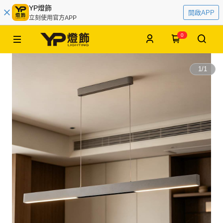
YP燈飾
開啟APP
立刻使用官方APP
0
1
/
1