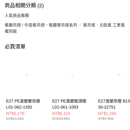
商品相關分類 (2)
人氣商品推薦
餐廳吊燈 / 中島餐吊燈、餐廳單吊燈系列
單吊燈．北歐風 工業風
複刻版
必買清單
E27 PE滾塑單吊燈
E27 PE滾塑吸頂燈
E27滾塑吊燈 B13
L01-062-1392
L01-061-1083
30-22751
NT$5,170
NT$5,115
NT$1,250
NT$31,000
NT$30,680
NT$7,500