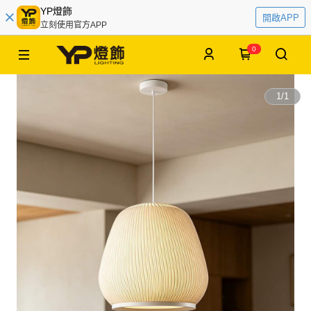
YP燈飾
開啟APP
立刻使用官方APP
0
1
/
1