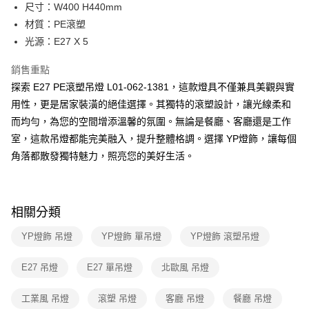
街口支付
尺寸：W400 H440mm
材質：PE滾塑
悠遊付
光源：E27 X 5
Google Pay
銷售重點
全盈+PAY
探索 E27 PE滾塑吊燈 L01-062-1381，這款燈具不僅兼具美觀與實
用性，更是居家裝潢的絕佳選擇。其獨特的滾塑設計，讓光線柔和
AFTEE先享後付
而均勻，為您的空間增添溫馨的氛圍。無論是餐廳、客廳還是工作
相關說明
室，這款吊燈都能完美融入，提升整體格調。選擇 YP燈飾，讓每個
【關於「AFTEE先享後付」】
ATM付款
AFTEE先享後付是「在收到商品之後才付款」的支付方式。 讓您購物簡單
角落都散發獨特魅力，照亮您的美好生活。
便利好安心！
１．簡單：不需註冊會員、不需綁卡、不需儲值。
運送方式
２．便利：只要手機號碼，簡訊認證，即可結帳。
３．安心：先確認商品／服務後，再付款。
新竹貨運宅配
相關分類
每筆NT$180，滿NT$5,000(含以上)免運費
【「AFTEE先享後付」結帳流程】
YP燈飾 吊燈
YP燈飾 單吊燈
YP燈飾 滾塑吊燈
１．於結帳方式選擇「AFTEE先享後付」後，將跳轉至「AFTEE先享後付」
結帳頁面，進行簡訊認證並確認金額後，即可完成結帳。
２．訂單成立數日內，您將收到繳費通知簡訊。
E27 吊燈
E27 單吊燈
北歐風 吊燈
３．收到繳費通知簡訊後14天內，點擊此簡訊中的連結，可透過四大超商／
ATM／網路銀行／等多元方式進行付款，方視為交易完成。
工業風 吊燈
滾塑 吊燈
客廳 吊燈
餐廳 吊燈
※ 請注意：結帳手續完成當下不需立刻繳費，但若您需要取消訂單，請聯絡