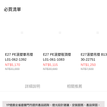
購買商品的店家。未經商家同意取消之訂單仍視為有效，需透過AFTEE先享
後付繳納相關費用。
必買清單
※ 交易是否成功請以「AFTEE先享後付 」之結帳頁面顯示為準，若有關於
是否繳費成功／繳費後需取消欲退款等相關疑問，請聯繫「AFTEE先享後付
客戶支援中心」
https://netprotections.freshdesk.com/support/home
【注意事項】
１．透過由恩沛科技股份有限公司提供之「AFTEE先享後付」服務完成之交
易，需依本服務之必要範圍內提供個人資料，並將交易相關給付款項請求債
權轉讓予恩沛科技股份有限公司。
２．關於個人資料處理事宜，請瀏覽以下網址：
https://aftee.tw/terms/#terms3
３．未成年的使用者請事先徵得法定代理人或監護人之同意方可使用
E27 PE滾塑單吊燈
E27 PE滾塑吸頂燈
E27滾塑吊燈 B13
「AFTEE先享後付」，若未經同意申辦者引起之損失，本公司不負相關責
L01-062-1392
L01-061-1083
30-22751
任。
NT$5,170
NT$5,115
NT$1,250
４．使用「AFTEE先享後付」時，將依據個別帳號之用戶狀況，依本公司即
NT$31,000
NT$30,680
NT$7,500
時審查核予不同之上限額度；若仍有額度不足之情形，本公司將視審查結果
請求用戶進行身份認證。
５．嚴禁一人註冊多個帳號或使用他人資訊註冊。若發現惡意使用之情形，
恩沛科技股份有限公司將有權停止該用戶之使用額度並採取法律行動。
詳細說明
相關推薦