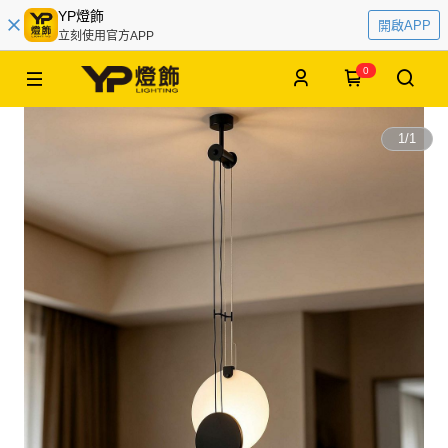
YP燈飾
開啟APP
立刻使用官方APP
0
1
/
1