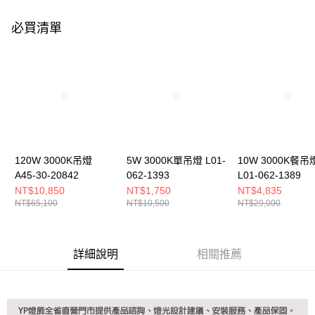
購買商品的店家。未經商家同意取消之訂單仍視為有效，需透過AFTEE先享
後付繳納相關費用。
必買清單
※ 交易是否成功請以「AFTEE先享後付 」之結帳頁面顯示為準，若有關於
是否繳費成功／繳費後需取消欲退款等相關疑問，請聯繫「AFTEE先享後付
客戶支援中心」
https://netprotections.freshdesk.com/support/home
【注意事項】
１．透過由恩沛科技股份有限公司提供之「AFTEE先享後付」服務完成之交
易，需依本服務之必要範圍內提供個人資料，並將交易相關給付款項請求債
權轉讓予恩沛科技股份有限公司。
２．關於個人資料處理事宜，請瀏覽以下網址：
https://aftee.tw/terms/#terms3
３．未成年的使用者請事先徵得法定代理人或監護人之同意方可使用
120W 3000K吊燈
5W 3000K單吊燈 L01-
10W 3000K餐吊
「AFTEE先享後付」，若未經同意申辦者引起之損失，本公司不負相關責
A45-30-20842
062-1393
L01-062-1389
任。
NT$10,850
NT$1,750
NT$4,835
４．使用「AFTEE先享後付」時，將依據個別帳號之用戶狀況，依本公司即
NT$65,100
NT$10,500
NT$29,000
時審查核予不同之上限額度；若仍有額度不足之情形，本公司將視審查結果
請求用戶進行身份認證。
５．嚴禁一人註冊多個帳號或使用他人資訊註冊。若發現惡意使用之情形，
恩沛科技股份有限公司將有權停止該用戶之使用額度並採取法律行動。
詳細說明
相關推薦