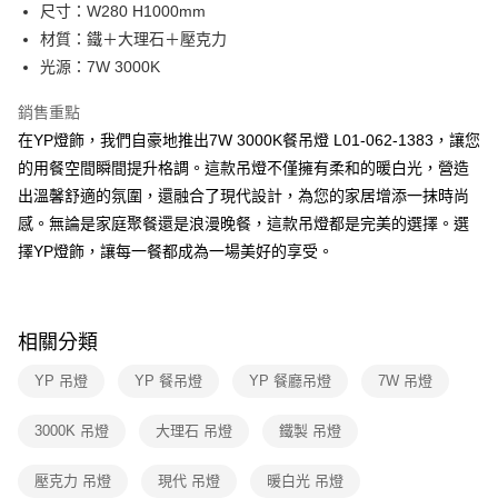
街口支付
尺寸：W280 H1000mm
材質：鐵＋大理石＋壓克力
悠遊付
光源：7W 3000K
Google Pay
銷售重點
全盈+PAY
在YP燈飾，我們自豪地推出7W 3000K餐吊燈 L01-062-1383，讓您
的用餐空間瞬間提升格調。這款吊燈不僅擁有柔和的暖白光，營造
AFTEE先享後付
出溫馨舒適的氛圍，還融合了現代設計，為您的家居增添一抹時尚
相關說明
感。無論是家庭聚餐還是浪漫晚餐，這款吊燈都是完美的選擇。選
【關於「AFTEE先享後付」】
ATM付款
AFTEE先享後付是「在收到商品之後才付款」的支付方式。 讓您購物簡單
擇YP燈飾，讓每一餐都成為一場美好的享受。
便利好安心！
１．簡單：不需註冊會員、不需綁卡、不需儲值。
運送方式
２．便利：只要手機號碼，簡訊認證，即可結帳。
３．安心：先確認商品／服務後，再付款。
新竹貨運宅配
相關分類
每筆NT$180，滿NT$5,000(含以上)免運費
【「AFTEE先享後付」結帳流程】
YP 吊燈
YP 餐吊燈
YP 餐廳吊燈
7W 吊燈
１．於結帳方式選擇「AFTEE先享後付」後，將跳轉至「AFTEE先享後付」
結帳頁面，進行簡訊認證並確認金額後，即可完成結帳。
２．訂單成立數日內，您將收到繳費通知簡訊。
3000K 吊燈
大理石 吊燈
鐵製 吊燈
３．收到繳費通知簡訊後14天內，點擊此簡訊中的連結，可透過四大超商／
ATM／網路銀行／等多元方式進行付款，方視為交易完成。
壓克力 吊燈
現代 吊燈
暖白光 吊燈
※ 請注意：結帳手續完成當下不需立刻繳費，但若您需要取消訂單，請聯絡