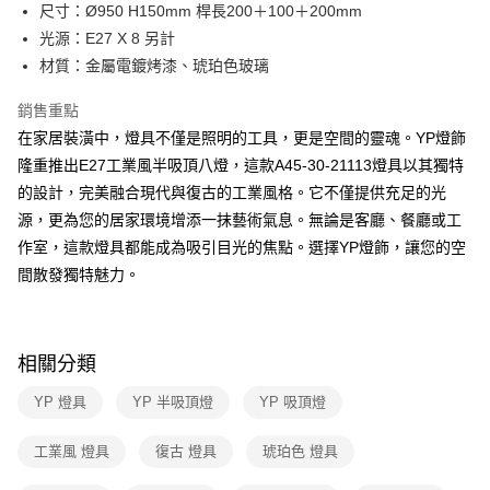
街口支付
尺寸：Ø950 H150mm 桿長200＋100＋200mm
光源：E27 X 8 另計
悠遊付
材質：金屬電鍍烤漆、琥珀色玻璃
Google Pay
銷售重點
全盈+PAY
在家居裝潢中，燈具不僅是照明的工具，更是空間的靈魂。YP燈飾
隆重推出E27工業風半吸頂八燈，這款A45-30-21113燈具以其獨特
AFTEE先享後付
的設計，完美融合現代與復古的工業風格。它不僅提供充足的光
相關說明
源，更為您的居家環境增添一抹藝術氣息。無論是客廳、餐廳或工
【關於「AFTEE先享後付」】
ATM付款
AFTEE先享後付是「在收到商品之後才付款」的支付方式。 讓您購物簡單
作室，這款燈具都能成為吸引目光的焦點。選擇YP燈飾，讓您的空
便利好安心！
間散發獨特魅力。
１．簡單：不需註冊會員、不需綁卡、不需儲值。
運送方式
２．便利：只要手機號碼，簡訊認證，即可結帳。
３．安心：先確認商品／服務後，再付款。
新竹貨運宅配
每筆NT$180，滿NT$5,000(含以上)免運費
【「AFTEE先享後付」結帳流程】
相關分類
１．於結帳方式選擇「AFTEE先享後付」後，將跳轉至「AFTEE先享後付」
結帳頁面，進行簡訊認證並確認金額後，即可完成結帳。
YP 燈具
YP 半吸頂燈
YP 吸頂燈
２．訂單成立數日內，您將收到繳費通知簡訊。
３．收到繳費通知簡訊後14天內，點擊此簡訊中的連結，可透過四大超商／
工業風 燈具
復古 燈具
琥珀色 燈具
ATM／網路銀行／等多元方式進行付款，方視為交易完成。
※ 請注意：結帳手續完成當下不需立刻繳費，但若您需要取消訂單，請聯絡