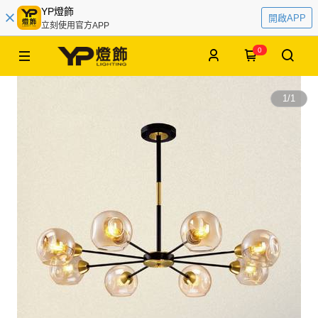
YP燈飾
開啟APP
立刻使用官方APP
0
1
/
1