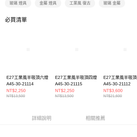
購買商品的店家。未經商家同意取消之訂單仍視為有效，需透過AFTEE先享
玻璃 燈具
金屬 燈具
工業風 復古
玻璃 金屬
後付繳納相關費用。
※ 交易是否成功請以「AFTEE先享後付 」之結帳頁面顯示為準，若有關於
是否繳費成功／繳費後需取消欲退款等相關疑問，請聯繫「AFTEE先享後付
必買清單
客戶支援中心」
https://netprotections.freshdesk.com/support/home
【注意事項】
１．透過由恩沛科技股份有限公司提供之「AFTEE先享後付」服務完成之交
易，需依本服務之必要範圍內提供個人資料，並將交易相關給付款項請求債
權轉讓予恩沛科技股份有限公司。
２．關於個人資料處理事宜，請瀏覽以下網址：
https://aftee.tw/terms/#terms3
３．未成年的使用者請事先徵得法定代理人或監護人之同意方可使用
「AFTEE先享後付」，若未經同意申辦者引起之損失，本公司不負相關責
E27工業風半吸頂六燈
E27工業風半吸頂四燈
E27工業風半吸
任。
A45-30-21114
A45-30-21115
A45-30-21112
４．使用「AFTEE先享後付」時，將依據個別帳號之用戶狀況，依本公司即
時審查核予不同之上限額度；若仍有額度不足之情形，本公司將視審查結果
NT$2,250
NT$2,250
NT$3,600
請求用戶進行身份認證。
NT$13,500
NT$13,500
NT$21,600
５．嚴禁一人註冊多個帳號或使用他人資訊註冊。若發現惡意使用之情形，
恩沛科技股份有限公司將有權停止該用戶之使用額度並採取法律行動。
詳細說明
相關推薦