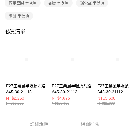
購買商品的店家。未經商家同意取消之訂單仍視為有效，需透過AFTEE先享
商業空間 半吸頂
客廳 半吸頂
辦公室 半吸頂
後付繳納相關費用。
※ 交易是否成功請以「AFTEE先享後付 」之結帳頁面顯示為準，若有關於
餐廳 半吸頂
是否繳費成功／繳費後需取消欲退款等相關疑問，請聯繫「AFTEE先享後付
客戶支援中心」
https://netprotections.freshdesk.com/support/home
必買清單
【注意事項】
１．透過由恩沛科技股份有限公司提供之「AFTEE先享後付」服務完成之交
易，需依本服務之必要範圍內提供個人資料，並將交易相關給付款項請求債
權轉讓予恩沛科技股份有限公司。
２．關於個人資料處理事宜，請瀏覽以下網址：
https://aftee.tw/terms/#terms3
３．未成年的使用者請事先徵得法定代理人或監護人之同意方可使用
「AFTEE先享後付」，若未經同意申辦者引起之損失，本公司不負相關責
任。
４．使用「AFTEE先享後付」時，將依據個別帳號之用戶狀況，依本公司即
時審查核予不同之上限額度；若仍有額度不足之情形，本公司將視審查結果
E27工業風半吸頂四燈
E27工業風半吸頂八燈
E27工業風半吸
請求用戶進行身份認證。
A45-30-21115
A45-30-21113
A45-30-21112
５．嚴禁一人註冊多個帳號或使用他人資訊註冊。若發現惡意使用之情形，
NT$2,250
NT$4,675
NT$3,600
恩沛科技股份有限公司將有權停止該用戶之使用額度並採取法律行動。
NT$13,500
NT$28,050
NT$21,600
詳細說明
相關推薦