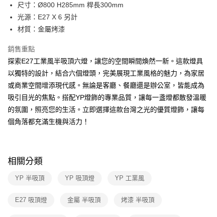
街口支付
尺寸：Ø800 H285mm 桿長300mm
光源：E27 X 6 另計
悠遊付
材質：金屬烤漆
Google Pay
銷售重點
全盈+PAY
探索E27工業風半吸頂六燈，讓您的空間瞬間煥然一新。這款燈具
以獨特的設計，結合六個燈頭，完美展現工業風格的魅力，為家居
AFTEE先享後付
或商業空間增添現代感。無論是客廳、餐廳還是辦公室，皆能成為
相關說明
吸引目光的焦點。搭配YP燈飾的專業品質，讓每一盞燈都散發溫暖
【關於「AFTEE先享後付」】
ATM付款
AFTEE先享後付是「在收到商品之後才付款」的支付方式。 讓您購物簡單
的氛圍，照亮您的生活。立即選擇這款台灣之光的優質燈飾，讓每
便利好安心！
個角落都充滿生機與活力！
１．簡單：不需註冊會員、不需綁卡、不需儲值。
運送方式
２．便利：只要手機號碼，簡訊認證，即可結帳。
３．安心：先確認商品／服務後，再付款。
新竹貨運宅配
每筆NT$180，滿NT$5,000(含以上)免運費
【「AFTEE先享後付」結帳流程】
相關分類
１．於結帳方式選擇「AFTEE先享後付」後，將跳轉至「AFTEE先享後付」
結帳頁面，進行簡訊認證並確認金額後，即可完成結帳。
YP 半吸頂
YP 吸頂燈
YP 工業風
２．訂單成立數日內，您將收到繳費通知簡訊。
３．收到繳費通知簡訊後14天內，點擊此簡訊中的連結，可透過四大超商／
E27 吸頂燈
金屬 半吸頂
烤漆 半吸頂
ATM／網路銀行／等多元方式進行付款，方視為交易完成。
※ 請注意：結帳手續完成當下不需立刻繳費，但若您需要取消訂單，請聯絡