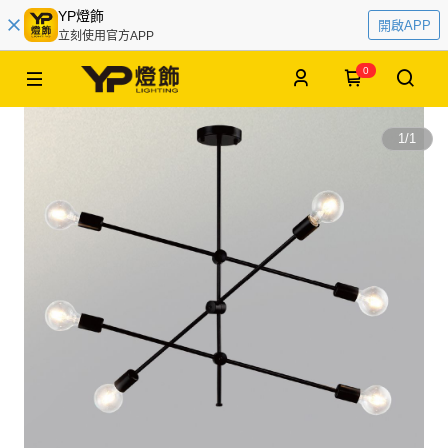
YP燈飾
開啟APP
立刻使用官方APP
0
1
/
1